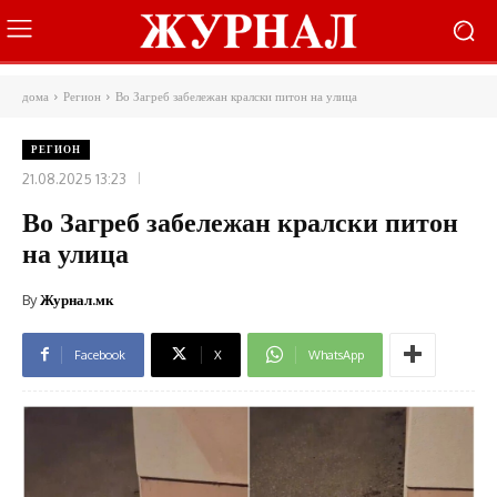
дома
Регион
Во Загреб забележан кралски питон на улица
РЕГИОН
21.08.2025 13:23
Во Загреб забележан кралски питон
на улица
By
Журнал.мк
Facebook
X
WhatsApp