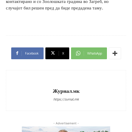
контактирано и со Зоолошката градина во Загреб, но
случајот бил решен пред да биде предадена таму.
Facebook
X
WhatsApp
Журнал.мк
https://zurnal.mk
- Advertisement -