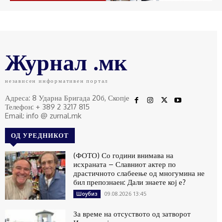
Журнал .мк
независен информативен портал
Адреса: 8 Ударна Бригада 20б, Скопје
Телефон: + 389 2 3217 815
Email: info @ zurnal.mk
ОД УРЕДНИКОТ
(ФОТО) Со години внимава на
исхраната – Славниот актер по
драстичното слабеење од многумина не
бил препознаен: Дали знаете кој е?
09.08.2026 13:45
Шоубиз
За време на отсуството од затворот