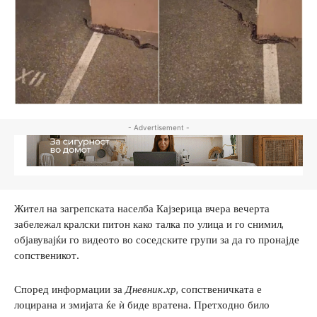
- Advertisement -
Жител на загрепската населба Кајзерица вчера вечерта
забележал кралски питон како талка по улица и го снимил,
објавувајќи го видеото во соседските групи за да го пронајде
сопственикот.
Според информации за
Дневник.хр
, сопственичката е
лоцирана и змијата ќе ѝ биде вратена. Претходно било