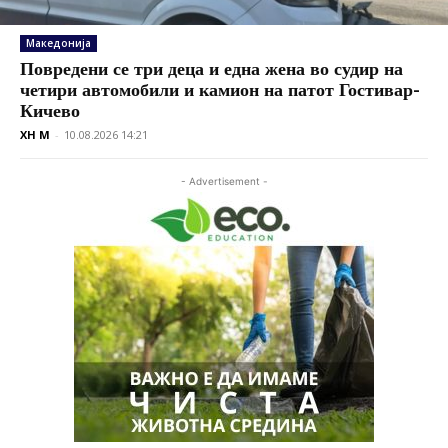
Македонија
Повредени се три деца и една жена во судир на
четири автомобили и камион на патот Гостивар-
Кичево
XH M
-
10.08.2026 14:21
- Advertisement -