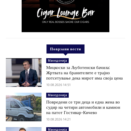
Поврзани вести
Македонија
Мицкоски за Љуботенски бачила:
Жртвата на бранителите е трајно
потсетување дека мирот има своја цена
10.08.2026 14:51
Македонија
Повредени се три деца и една жена во
судир на четири автомобили и камион
на патот Гостивар-Кичево
10.08.2026 14:21
Македонија