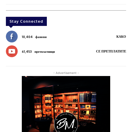
Stay Connected
КАКО
10,404
фанови
СЕ ПРЕТПЛАТИТЕ
61,453
претплатници
- Advertisement -