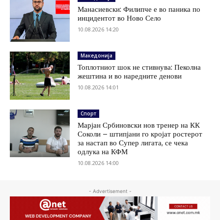
Манасиевски: Филипче е во паника по
инцидентот во Ново Село
10.08.2026 14:20
Македонија
Топлотниот шок не стивнува: Пеколна
жештина и во наредните денови
10.08.2026 14:01
Спорт
Марјан Србиновски нов тренер на КК
Соколи – штипјани го кројат ростерот
за настап во Супер лигата, се чека
одлука на КФМ
10.08.2026 14:00
- Advertisement -