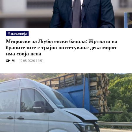
Македонија
Мицкоски за Љуботенски бачила: Жртвата на
бранителите е трајно потсетување дека мирот
има своја цена
XH M
-
10.08.2026 14:51