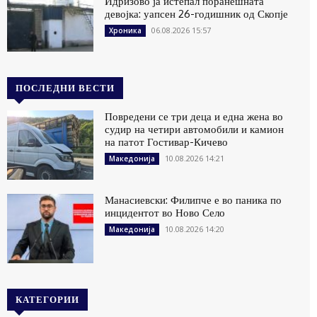
Идризово ја истепал поранешната
девојка: уапсен 26-годишник од Скопје
06.08.2026 15:57
Хроника
ПОСЛЕДНИ ВЕСТИ
Повредени се три деца и една жена во
судир на четири автомобили и камион
на патот Гостивар-Кичево
10.08.2026 14:21
Македонија
Манасиевски: Филипче е во паника по
инцидентот во Ново Село
10.08.2026 14:20
Македонија
КАТЕГОРИИ