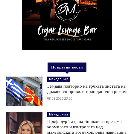
Поврзани вести
Македонија
Земјава повторно на грчката листата на
држави со привилегиран даночен режим
08.08.2026 23:20
Македонија
Проф. д-р Татјана Бошков ги презема
кормилото и контролата над
македонската воздухопловна навигација