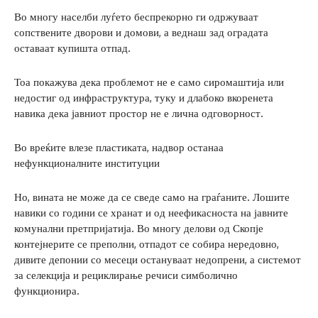
Во многу населби луѓето беспрекорно ги одржуваат
сопствените дворови и домови, а веднаш зад оградата
оставаат купишта отпад.
Тоа покажува дека проблемот не е само сиромаштија или
недостиг од инфраструктура, туку и длабоко вкоренета
навика дека јавниот простор не е лична одговорност.
Во вреќите влезе пластиката, надвор останаа
нефункционалните институции
Но, вината не може да се сведе само на граѓаните. Лошите
навики со години се хранат и од неефикасноста на јавните
комунални претпријатија. Во многу делови од Скопје
контејнерите се преполни, отпадот се собира нередовно,
дивите депонии со месеци остануваат недопрени, а системот
за селекција и рециклирање речиси симболично
функционира.