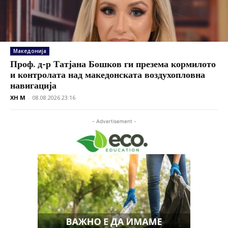
Македонија
Проф. д-р Татјана Бошков ги презема кормилото
и контролата над македонската воздухопловна
навигација
XH M
-
08.08.2026 23:16
- Advertisement -