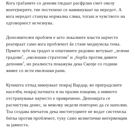
Кога граѓаните со денови гледаат расфрлан смет околу
контејнерите, тие постепено се навикнуваат на нередот. А
кога нередот станува нормална слика, тогаш и чувството на
одговорност исчезнува.
Дополнителен проблем е што локалните власти најчесто
реагираат само кога проблемот ќе стане медиумска тема.
Првите луѓе на градот и општините редовно ветуваат „зелени
градови“, „еколошки стратегии“ и „борба против дивите
депонии“, но реалноста покажува дека Скопје со години
живее со исти еколошки рани.
Купишта отпад никнуваат покрај Вардар, во приградските
населби, покрај патишта и на празни плацеви, а нивното
отстранување најчесто е привремено. Депонијата се
расчистува денес, за неколку недели повторно да се наполни.
Тоа создава впечаток дека институциите не водат системска
битка против проблемот, туку само козметички интервенции
за јавноста.