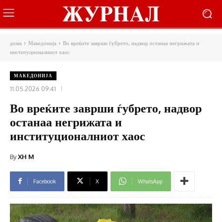
дома
Македонија
Во вреќите заврши ѓубрето, надвор останаа негрижата и
институционалниот хаос
МАКЕДОНИЈА
11.05.2026 09:41
Во вреќите заврши ѓубрето, надвор
останаа негрижата и
институционалниот хаос
By
XH M
Facebook
X
WhatsApp