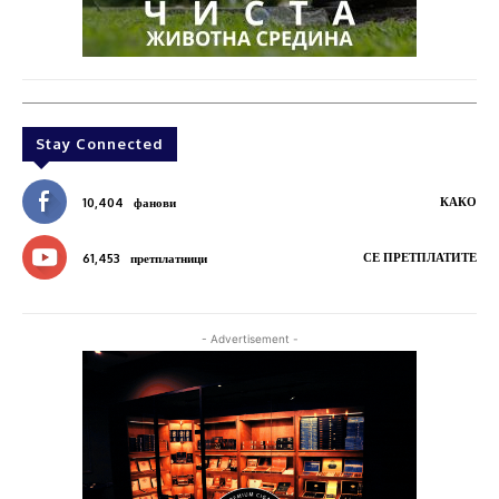
Stay Connected
КАКО
10,404
фанови
СЕ ПРЕТПЛАТИТЕ
61,453
претплатници
- Advertisement -