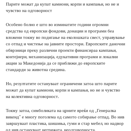
Парите можат да купат камиони, корпи и кампањи, но не и
чувство на одговорност
Особено болно е што во изминатите години огромни
средства од европски фондови, донации и програми беа
вложени токму во подигање на еколошката свест, управување
со отпад и чистење на јавните простори. Европските даночни
обврзници преку различни проекти финансираа кампањи,
контејнери, механизација, едукативни програми и локални
акции за Македонија да се приближи до европските
стандарди за животна средина.
Но, резултатите остануваат ограничени затоа што парите
можат да купат камиони, корпи и кампањи, но не и чувство
на колективна одговорност.
Токму затоа, симболиката на црните вреќи од „Генералка
викенд“ е многу поголема од самото собирање отпад. Во нив
завршуваат пластика, шишиња, гуми и стар мебел, но надвор
од нив остануваат негрижата, неодговорноста,