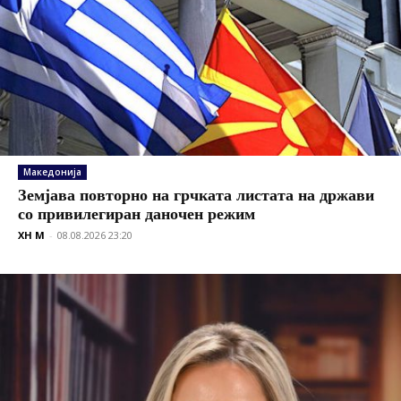
Македонија
Земјава повторно на грчката листата на држави
со привилегиран даночен режим
XH M
-
08.08.2026 23:20