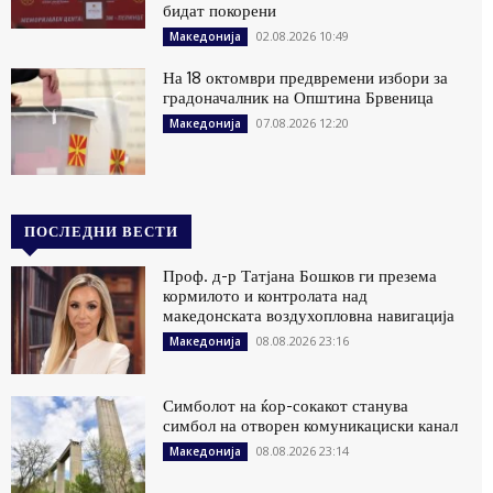
бидат покорени
02.08.2026 10:49
Македонија
На 18 октомври предвремени избори за
градоначалник на Општина Брвеница
07.08.2026 12:20
Македонија
ПОСЛЕДНИ ВЕСТИ
Проф. д-р Татјана Бошков ги презема
кормилото и контролата над
македонската воздухопловна навигација
08.08.2026 23:16
Македонија
Симболот на ќор-сокакот станува
симбол на отворен комуникациски канал
08.08.2026 23:14
Македонија