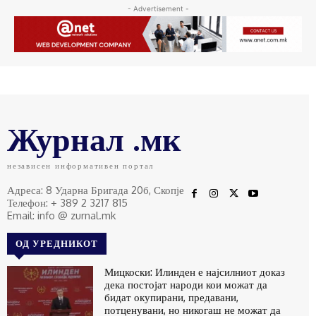
- Advertisement -
Журнал .мк
независен информативен портал
Адреса: 8 Ударна Бригада 20б, Скопје
Телефон: + 389 2 3217 815
Email: info @ zurnal.mk
ОД УРЕДНИКОТ
Мицкоски: Илинден е најсилниот доказ
дека постојат народи кои можат да
бидат окупирани, предавани,
потценувани, но никогаш не можат да