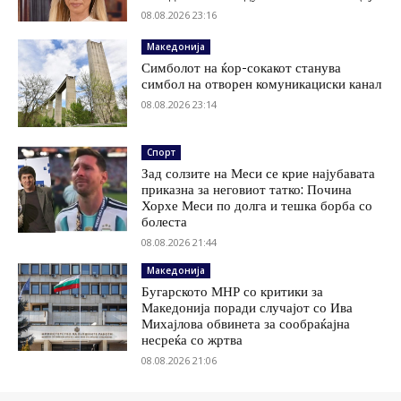
08.08.2026 23:16
Македонија
Симболот на ќор-сокакот станува
симбол на отворен комуникациски канал
08.08.2026 23:14
Спорт
Зад солзите на Меси се крие најубавата
приказна за неговиот татко: Почина
Хорхе Меси по долга и тешка борба со
болеста
08.08.2026 21:44
Македонија
Бугарското МНР со критики за
Македонија поради случајот со Ива
Михајлова обвинета за сообраќајна
несреќа со жртва
08.08.2026 21:06