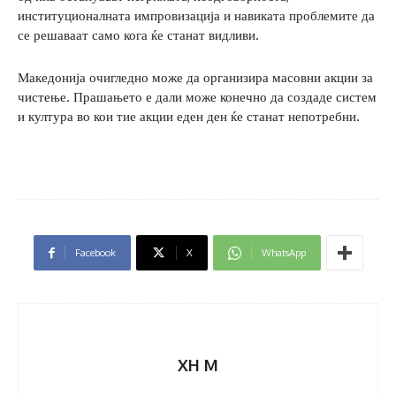
институционалната импровизација и навиката проблемите да
се решаваат само кога ќе станат видливи.
Македонија очигледно може да организира масовни акции за
чистење. Прашањето е дали може конечно да создаде систем
и култура во кои тие акции еден ден ќе станат непотребни.
Facebook
X
WhatsApp
XH M