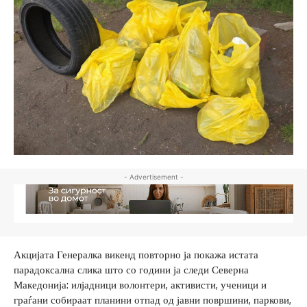
- Advertisement -
Акцијата Генералка викенд повторно ја покажа истата
парадоксална слика што со години ја следи Северна
Македонија: илјадници волонтери, активисти, ученици и
граѓани собираат планини отпад од јавни површини, паркови,