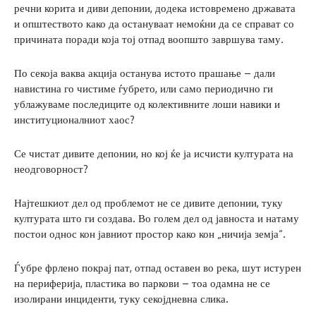
речни корита и диви депонии, додека истовремено државата
и општеството како да остануваат немоќни да се справат со
причината поради која тој отпад воопшто завршува таму.
По секоја ваква акција останува истото прашање – дали
навистина го чистиме ѓубрето, или само периодично ги
ублажуваме последиците од колективните лоши навики и
институционалниот хаос?
Се чистат дивите депонии, но кој ќе ја исчисти културата на
неодговорност?
Најтешкиот дел од проблемот не се дивите депонии, туку
културата што ги создава. Во голем дел од јавноста и натаму
постои однос кон јавниот простор како кон „ничија земја“.
Ѓубре фрлено покрај пат, отпад оставен во река, шут истурен
на периферија, пластика во паркови – тоа одамна не се
изолирани инциденти, туку секојдневна слика.