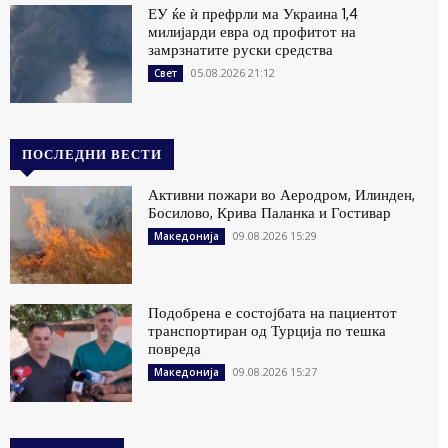
ЕУ ќе ѝ префрли ма Украина 1,4
милијарди евра од профитот на
замрзнатите руски средства
05.08.2026 21:12
Свет
ПОСЛЕДНИ ВЕСТИ
Активни пожари во Аеродром, Илинден,
Босилово, Крива Паланка и Гостивар
09.08.2026 15:29
Македонија
Подобрена е состојбата на пациентот
транспортиран од Турција по тешка
повреда
09.08.2026 15:27
Македонија