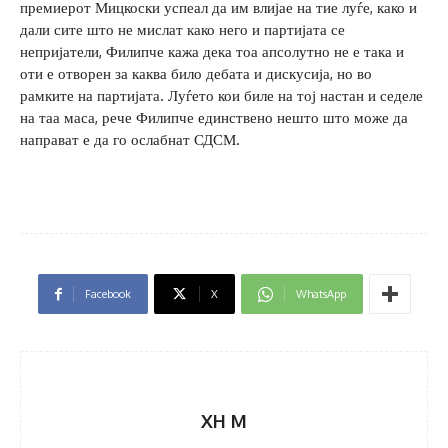
премиерот Мицкоски успеал да им влијае на тие луѓе, како и
дали сите што не мислат како него и партијата се
непријатели, Филипче кажа дека тоа апсолутно не е така и
оти е отворен за каква било дебата и дискусија, но во
рамките на партијата. Луѓето кои биле на тој настан и седеле
на таа маса, рече Филипче единствено нешто што може да
направат е да го ослабнат СДСМ.
Facebook
X
WhatsApp
XH M