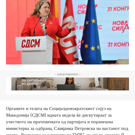
- Advertisement -
Органите и телата на Социјалдемократскиот сојуз на
Македонија (СДСМ) идната недела ќе дискутираат за
учеството на пратеничката од партијата и поранешна
министерка за одбрана, Славјанка Петровска на настанот под
името „Разговори за иднината во 12:05“, на кој во средата (1