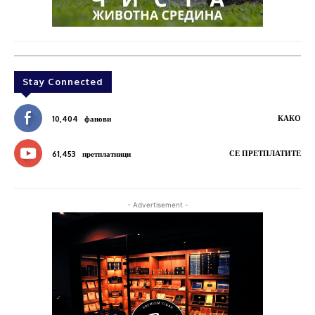
Stay Connected
КАКО
10,404
фанови
СЕ ПРЕТПЛАТИТЕ
61,453
претплатници
- Advertisement -