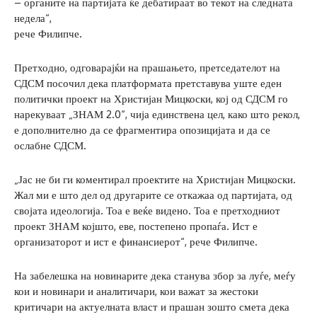
– органите на партијата ќе дебатираат во текот на следната
недела“,
рече Филипче.
Претходно, одговарајќи на прашањето, претседателот на
СДСМ посочил дека платформата претставува уште еден
политички проект на Христијан Мицкоски, кој од СДСМ го
нарекуваат „ЗНАМ 2.0“, чија единствена цел, како што рекол,
е дополнително да се фрагментира опозицијата и да се
ослабне СДСМ.
„Јас не би ги коментирал проектите на Христијан Мицкоски.
Жал ми е што дел од другарите се откажаа од партијата, од
својата идеологија. Тоа е веќе видено. Тоа е претходниот
проект ЗНАМ којшто, еве, постепено пропаѓа. Ист е
организаторот и ист е финансиерот“, рече Филипче.
На забелешка на новинарите дека станува збор за луѓе, меѓу
кои и новинари и аналитичари, кои важат за жестоки
критичари на актуелната власт и прашан зошто смета дека