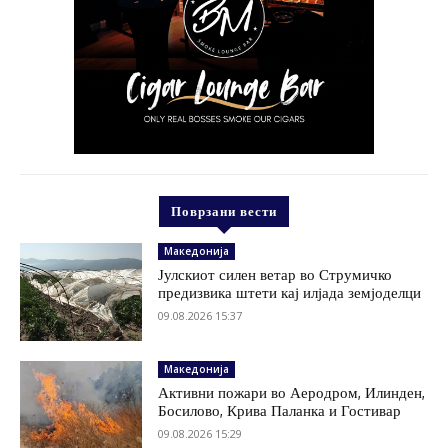
Поврзани вести
Македонија
Јулскиот силен ветар во Струмичко
предизвика штети кај илјада земјоделци
09.08.2026 15:37
Македонија
Активни пожари во Аеродром, Илинден,
Босилово, Крива Паланка и Гостивар
09.08.2026 15:29