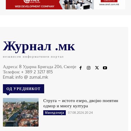
Журнал .мк
независен информативен портал
Адреса: 8 Ударна Бригада 20б, Скопје
Телефон: + 389 2 3217 815
Email: info @ zurnal.mk
ОД УРЕДНИКОТ
Струга – истото езеро, двојно поевтин
одмор и многу култура
07.08.2026 20:24
Македонија