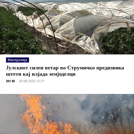
Македонија
Јулскиот силен ветар во Струмичко предизвика
штети кај илјада земјоделци
XH M
-
09.08.2026 15:37