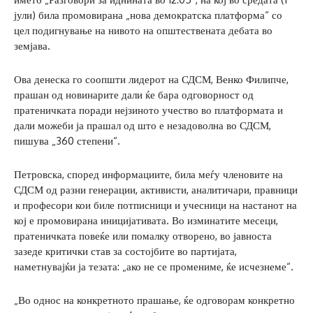
јули) била промовирана „нова демократска платформа“ со
цел подигнување на нивото на општествената дебата во
земјава.
Ова денеска го соопшти лидерот на СДСМ, Венко Филипче,
прашан од новинарите дали ќе бара одговорност од
пратеничката поради нејзиното учество во платформата и
дали можеби ја прашал од што е незадоволна во СДСМ,
пишува „360 степени“.
Петровска, според информациите, била меѓу членовите на
СДСМ од разни генерации, активисти, аналитичари, правници
и професори кои биле потписници и учесници на настанот на
кој е промовирана иницијативата. Во изминатите месеци,
пратеничката повеќе или помалку отворено, во јавноста
зазеде критички став за состојбите во партијата,
наметнувајќи ја тезата: „ако не се промениме, ќе исчезнеме“.
„Во однос на конкретното прашање, ќе одговорам конкретно