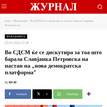
дома
Македонија
Во СДСМ ќе се дискутира за тоа што барала Славјанка
Петровска на...
МАКЕДОНИЈА
03.07.2026 23:38
Во СДСМ ќе се дискутира за тоа што
барала Славјанка Петровска на
настан на „нова демократска
платформа“
By
XH M
Facebook
X
WhatsApp