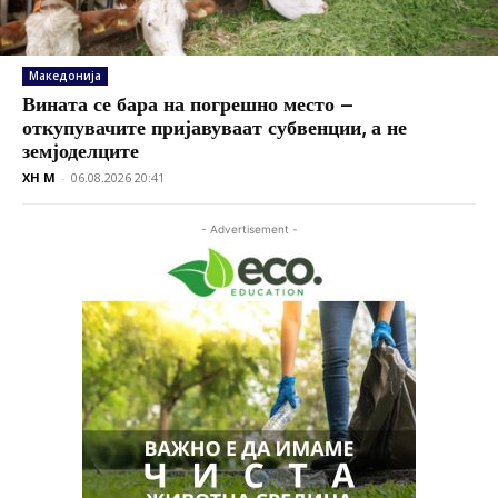
Македонија
Вината се бара на погрешно место –
откупувачите пријавуваат субвенции, а не
земјоделците
XH M
-
06.08.2026 20:41
- Advertisement -