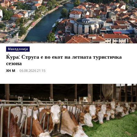
Македонија
Ќура: Струга е во екот на летната туристичка
сезона
XH M
-
06.08.2026 21:15