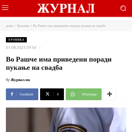
дома
Хроника
Во Рашче има приведени поради пукање на свадба
ХРОНИКА
07.08.2025 09:54
Во Рашче има приведени поради
пукање на свадба
By
Журнал.мк
Facebook
X
WhatsApp