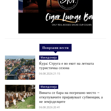
Поврзани вести
Македонија
Ќура: Струга е во екот на летната
туристичка сезона
06.08.2026 21:15
Македонија
Вината се бара на погрешно место –
откупувачите пријавуваат субвенции, а
не земјоделците
06.08.2026 20:41