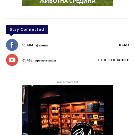
Stay Connected
КАКО
10,404
фанови
СЕ ПРЕТПЛАТИТЕ
61,453
претплатници
- Advertisement -