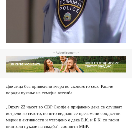
- Advertisement -
Две лица беа приведени вчера во скопското село Рашче
поради пукање на семејна веселба.
„Околу 22 часот во СВР Скопје е пријавено дека се слушаат
истрели во селото, по што веднаш се преземени соодветни
мерки и активности и утврдено е дека Е.К. и Б.К. со гасни
пиштоли пукале на свадба“, соопшти МВР.