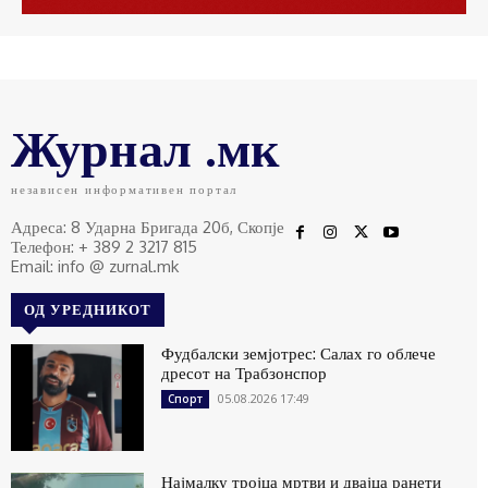
Журнал .мк
независен информативен портал
Адреса: 8 Ударна Бригада 20б, Скопје
Телефон: + 389 2 3217 815
Email: info @ zurnal.mk
ОД УРЕДНИКОТ
Фудбалски земјотрес: Салах го облече
дресот на Трабзонспор
05.08.2026 17:49
Спорт
Најмалку тројца мртви и двајца ранети