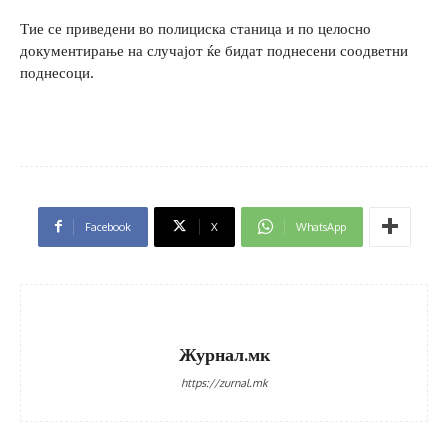
Тие се приведени во полициска станица и по целосно
документирање на случајот ќе бидат поднесени соодветни
поднесоци.
Facebook
X
WhatsApp
Журнал.мк
https://zurnal.mk