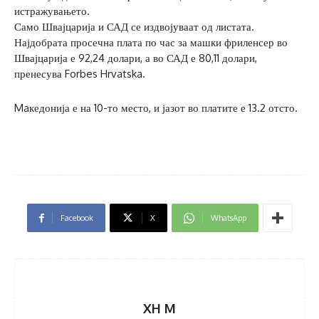
истражувањето.
Само Швајцарија и САД се издвојуваат од листата.
Најдобрата просечна плата по час за машки фриленсер во
Швајцарија е 92,24 долари, а во САД е 80,11 долари,
пренесува Forbes Hrvatska.
Maкедонија е на 10-то место, и јазот во платите е 13.2 отсто.
Facebook
X
WhatsApp
XH M