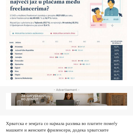
- Advertisement -
Хрватска е земјата со најмала разлика во платите помеѓу
машките и женските фриленсери, додека хрватските