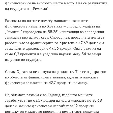
фриленсерки се на високото шесто место. Ова се резултатите
од студијата на „Ремитли“.
Разликата во платите помеѓу машките и женските
фриленсери е најмала во Хрватска – според студијата на
„Ремитли“ спроведена на 58.261 испитаници во споредливи
занимања низ целиот свет. Според неа, просечната плата за
работен час за фриленсерите во Хрватска е 47,69 долари, а
за женските фриленсери е 47,56 долари. Ова е разлика од
само 0,3 проценти и е убедливо најмала меѓу 54-те земји
вклучени во студијата.
Сепак, Хрватска не е имуна на разликите. Тие се најизразени
во областа на финансиската анализа, каде што женските
фриленсери се платени за 42,7 проценти помалку.
Најголемата разлика е во Тајланд, каде што машките
заработуваат по 63,57 долари на час, а женските по 30,68
долари. Жените фриленсери наплаќаат за 19 проценти
помалку од мажите во просек низ целиот свет, покажува