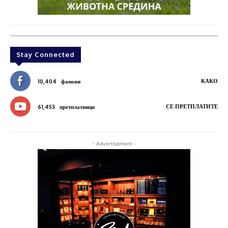
Stay Connected
КАКО
10,404
фанови
СЕ ПРЕТПЛАТИТЕ
61,453
претплатници
- Advertisement -