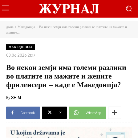
дома
Македонија
Во некои земји има големи разлики во платите на мажите и
жените...
МАКЕДОНИЈА
03.06.2026 21:17
Во некои земји има големи разлики
во платите на мажите и жените
фриленсери – каде е Македонија?
By
XH M
Facebook
X
WhatsApp