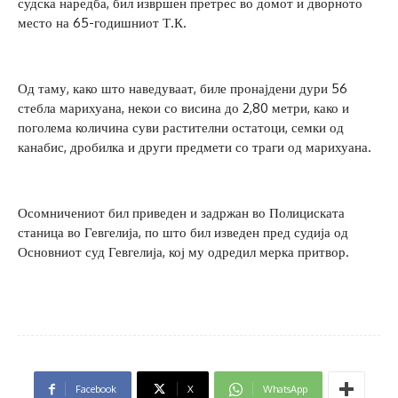
судска наредба, бил извршен претрес во домот и дворното
место на 65-годишниот Т.К.
Од таму, како што наведуваат, биле пронајдени дури 56
стебла марихуана, некои со висина до 2,80 метри, како и
поголема количина суви растителни остатоци, семки од
канабис, дробилка и други предмети со траги од марихуана.
Осомничениот бил приведен и задржан во Полициската
станица во Гевгелија, по што бил изведен пред судија од
Основниот суд Гевгелија, кој му одредил мерка притвор.
Facebook
X
WhatsApp