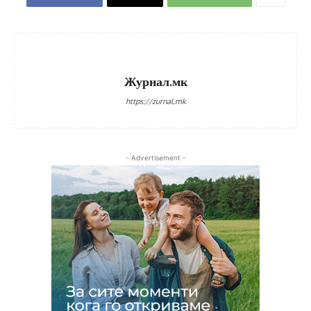
Журнал.мк
https://zurnal.mk
- Advertisement -