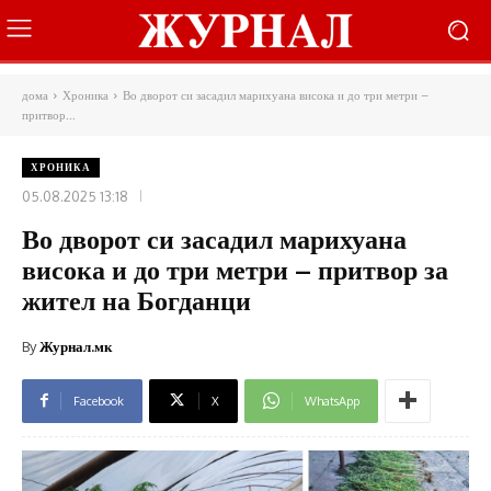
дома
Хроника
Во дворот си засадил марихуана висока и до три метри –
притвор...
ХРОНИКА
05.08.2025 13:18
Во дворот си засадил марихуана
висока и до три метри – притвор за
жител на Богданци
By
Журнал.мк
Facebook
X
WhatsApp