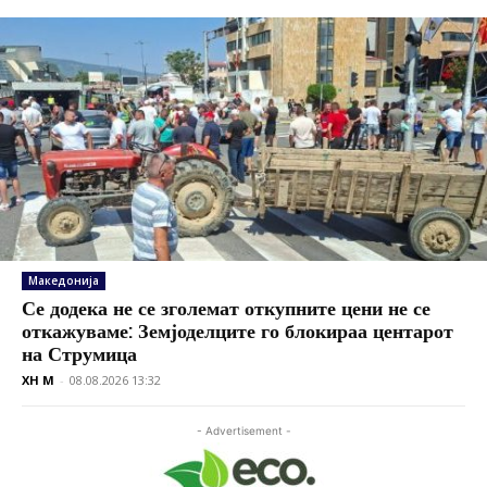
Македонија
Се додека не се зголемат откупните цени не се
откажуваме: Земјоделците го блокираа центарот
на Струмица
XH M
-
08.08.2026 13:32
- Advertisement -