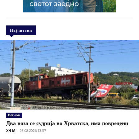
Најчитани
Регион
Два воза се судрија во Хрватска, има повредени
XH M
-
08.08.2026 13:37