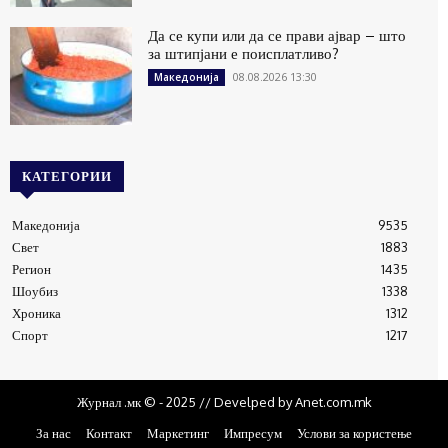
Да се купи или да се прави ајвар – што
за штипјани е поисплатливо?
08.08.2026 13:30
Македонија
КАТЕГОРИИ
Македонија
9535
Свет
1883
Регион
1435
Шоубиз
1338
Хроника
1312
Спорт
1217
Журнал .мк © - 2025 // Develped by Anet.com.mk
За нас
Контакт
Маркетинг
Импресум
Услови за користење