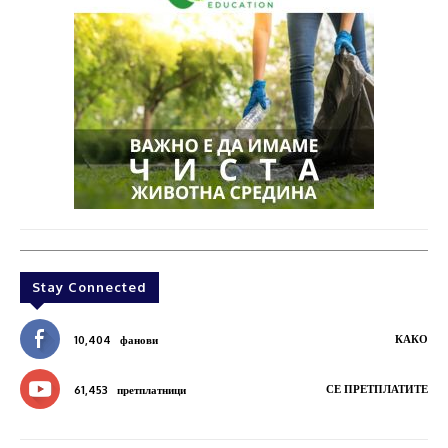
Stay Connected
КАКО
10,404
фанови
СЕ ПРЕТПЛАТИТЕ
61,453
претплатници