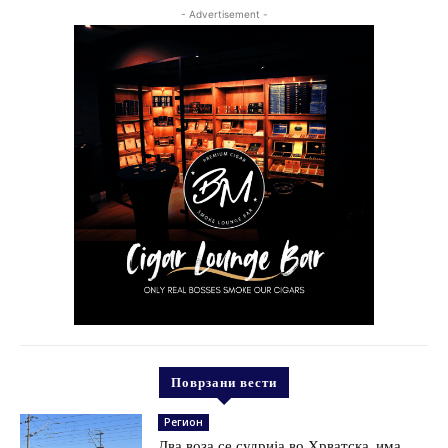
- Advertisement -
Поврзани вести
Регион
Два воза се судрија во Хрватска, има