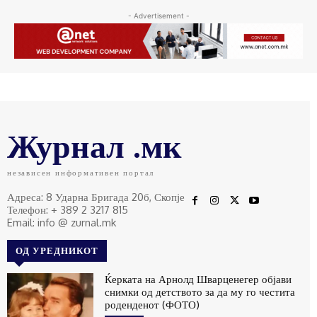
- Advertisement -
Журнал .мк
независен информативен портал
Адреса: 8 Ударна Бригада 20б, Скопје
Телефон: + 389 2 3217 815
Email: info @ zurnal.mk
ОД УРЕДНИКОТ
Ќерката на Арнолд Шварценегер објави
снимки од детството за да му го честита
роденденот (ФОТО)