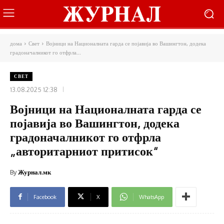
дома
Свет
Војници на Националната гарда се појавија во Вашингтон, додека
градоначалникот го отфрла...
СВЕТ
13.08.2025 12:38
Војници на Националната гарда се
појавија во Вашингтон, додека
градоначалникот го отфрла
„авторитарниот притисок“
By
Журнал.мк
Facebook
X
WhatsApp