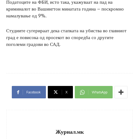
Податоците на ФБИ, исто така, укажуваат на пад на
криминалот во Вашингтон минатата година – поскромно
намалување од 9%.
Студиите сугерираат дека стапката на убиства во главниот
град е повисока од просекот во споредба со другите
поголеми градови во САД.
Facebook
X
WhatsApp
Журнал.мк