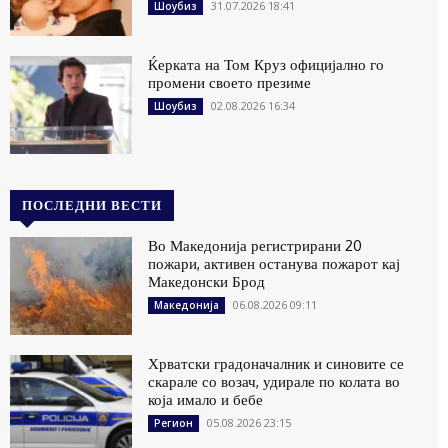
31.07.2026 18:41
Шоубиз
Ќерката на Том Круз официјално го
промени своето презиме
02.08.2026 16:34
Шоубиз
ПОСЛЕДНИ ВЕСТИ
Во Македонија регистрирани 20
пожари, активен останува пожарот кај
Македонски Брод
06.08.2026 09:11
Македонија
Хрватски градоначалник и синовите се
скарале со возач, удирале по колата во
која имало и бебе
05.08.2026 23:15
Регион