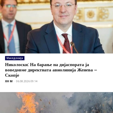
Македонија
Николоски: На барање на дијаспората ја
воведовме директната авиолинија Женева –
Скопје
XH M
-
06.08.2026 09:14