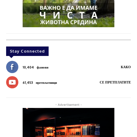
Stay Connected
КАКО
10,404
фанови
СЕ ПРЕТПЛАТИТЕ
61,453
претплатници
- Advertisement -