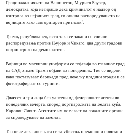
Градоначалничката на Вашингтон, Мјуриел Баузер,
демократка, која негираше дека криминалот е надвор од
контрола во нејзиниот град, го опиша распоредувањето на
војниците како „авторитарен притисок“.
Трамп, републиканец, исто така се закани со слични
распоредувања против Њујорк и Чикаго, два други градови
под контрола на демократите.
Војници во маскирни униформи се појавија во главниот град
на САД откако Трамп објави во понеделник. Тие се видени
како поставуваат барикади пред неколку владини згради и се
фотографираат со туристи.
Дваесет и три лица беа уапсени од федералните агенти во
понеделник вечерта, според портпаролката на Белата куќа,
Каролин Ливит. Агентите им помагаат на локалните органи
за спроведување на законот.
Таа рече дека апсењата се за убиства, прекршоци поврзани