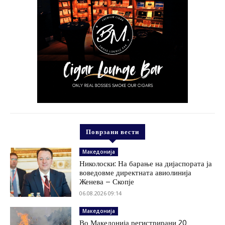
Поврзани вести
Македонија
Николоски: На барање на дијаспората ја
воведовме директната авиолинија
Женева – Скопје
06.08.2026 09:14
Македонија
Во Македонија регистрирани 20