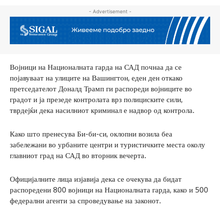
- Advertisement -
Војници на Националната гарда на САД почнаа да се
појавуваат на улиците на Вашингтон, еден ден откако
претседателот Доналд Трамп ги распореди војниците во
градот и ја презеде контролата врз полициските сили,
тврдејќи дека насилниот криминал е надвор од контрола.
Како што пренесува Би-би-си, оклопни возила беа
забележани во урбаните центри и туристичките места околу
главниот град на САД во вторник вечерта.
Официјалните лица изјавија дека се очекува да бидат
распоредени 800 војници на Националната гарда, како и 500
федерални агенти за спроведување на законот.