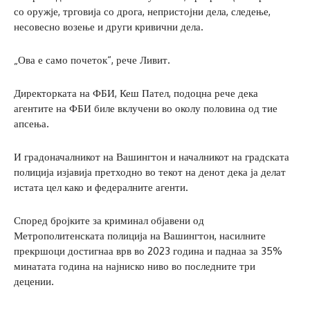
со оружје, трговија со дрога, непристојни дела, следење,
несовесно возење и други кривични дела.
„Ова е само почеток“, рече Ливит.
Директорката на ФБИ, Кеш Пател, подоцна рече дека
агентите на ФБИ биле вклучени во околу половина од тие
апсења.
И градоначалникот на Вашингтон и началникот на градската
полиција изјавија претходно во текот на денот дека ја делат
истата цел како и федералните агенти.
Според бројките за криминал објавени од
Метрополитенската полиција на Вашингтон, насилните
прекршоци достигнаа врв во 2023 година и паднаа за 35%
минатата година на најниско ниво во последните три
децении.