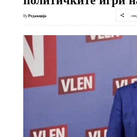
By
Редакција
спо