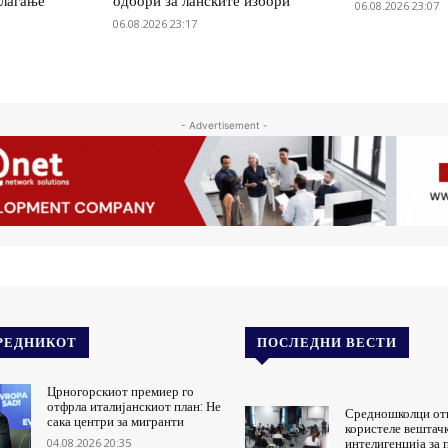
олагање
одбори за ланските избори
06.08.2026 23:07
06.08.2026 23:17
- Advertisement -
РЕДНИКОТ
ПОСЛЕДНИ ВЕСТИ
Црногорскиот премиер го
отфрла италијанскиот план: Не
Средношколци от
сака центри за мигранти
користеле вештач
04.08.2026 20:35
интелигенција за 