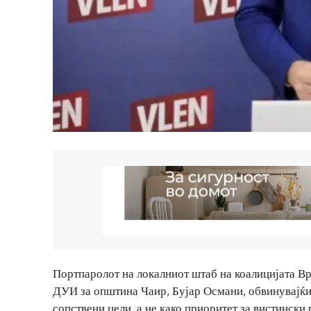
Портпаролот на локалниот штаб на коалицијата Вр
ДУИ за општина Чаир, Бујар Османи, обвинувајќи 
сопствени цели, а не како приоритет за вистински