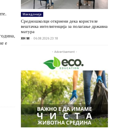
те.
Македонија
Средношколци откриени дека користеле
вештачка интелигенција за полагање државна
матура
година,
XH M
-
06.08.2026 23:18
не е
- Advertisement -