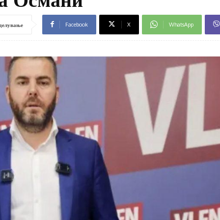
Facebook
X
WhatsApp
делување