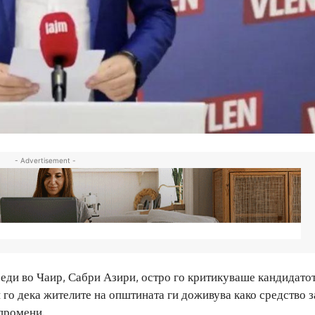
- Advertisement -
еди во Чаир, Сабри Азири, остро го критикуваше кандидатот
го дека жителите на општината ги доживува како средство з
 промени.