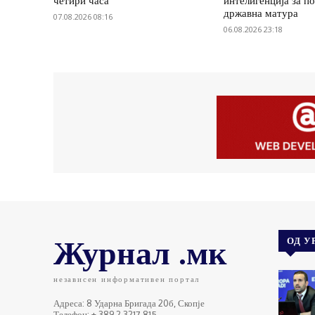
четири часа
интелигенција за п
државна матура
07.08.2026 08:16
06.08.2026 23:18
Журнал .мк
ОД У
независен информативен портал
Адреса: 8 Ударна Бригада 20б, Скопје
Телефон: + 389 2 3217 815