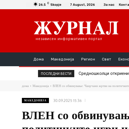
C
26.5
Skopje
7 August, 2026
За нас
Конт
независен информативен портал
Дома
Македонија
Регион
Свет
Екон
Средношколци откриени де
Единаесет општини сè у
ПОСЛЕДНИ ВЕСТИ
дома
Македонија
ВЛЕН со обвинување: Чаирчани жртви на политичкит
30.09.2025 15:36
МАКЕДОНИЈА
ВЛЕН со обвинувањ
политичките игри 