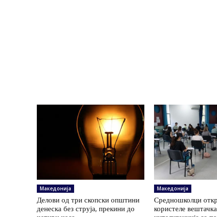
Македонија
Македонија
Делови од три скопски општини
Средношколци откр
денеска без струја, прекини до
користеле вештачк