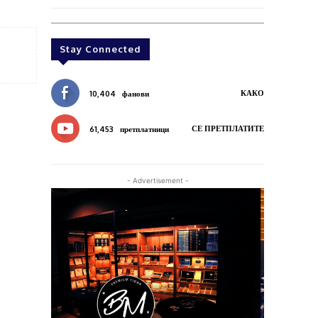
Stay Connected
КАКО
10,404
фанови
СЕ ПРЕТПЛАТИТЕ
61,453
претплатници
- Advertisement -