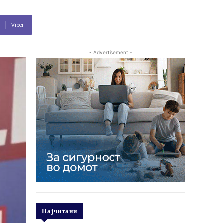
Viber
- Advertisement -
Најчитани