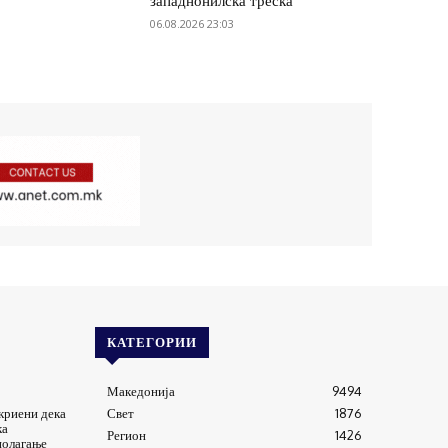
западнонилска треска
06.08.2026 23:03
КАТЕГОРИИ
Македонија
9494
криени дека
Свет
1876
ка
Регион
1426
полагање