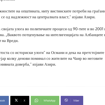
жностите на општината, ниту вистинските потреби на граѓани
 се од надлежност на централната власт,“ изјави Азири.
 својата улога во политичките процеси од 90-тите и во 2001 
ина. „Ваквото потценување на интелигенцијата на Албанците 
т на Вреди.
атоста со историски улоги“ на Османи и дека на претстојните
ујар колку денови поминал со жителите на Чаир во неговите
 нивната доверба,“ изјави Азири.
book
X
WhatsApp
Viber