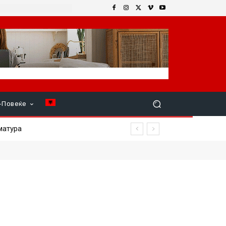
+Повеќе
тура