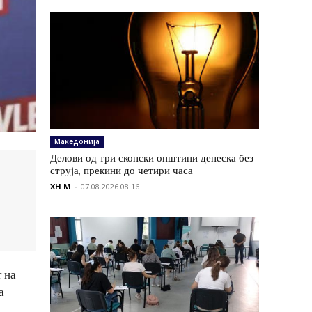
Македонија
Делови од три скопски општини денеска без
струја, прекини до четири часа
XH M
-
07.08.2026 08:16
 на
а