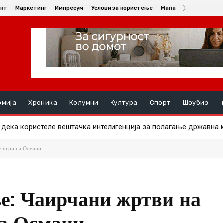
акт
Маркетинг
Импресум
Услови за користење
Мапа
омија
Хроника
Колумни
Култура
Спорт
Шоубиз
ка користеле вештачка интелигенција за полагање државна ма
ште им должат пари на избирачките одбори за ланските избори
е игри на Османи
е: Чаирчани жртви на
на Османи