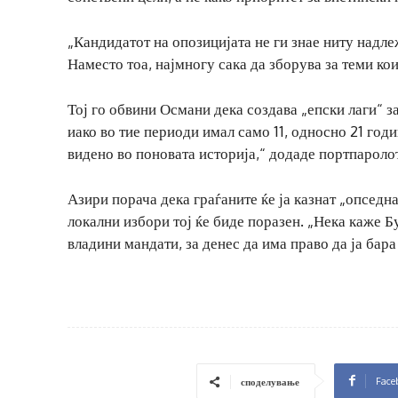
„Кандидатот на опозицијата не ги знае ниту надле
Наместо тоа, најмногу сака да зборува за теми кои
Тој го обвини Османи дека создава „епски лаги“ за
иако во тие периоди имал само 11, односно 21 год
видено во поновата историја,“ додаде портпароло
Азири порача дека граѓаните ќе ја казнат „опседн
локални избори тој ќе биде поразен. „Нека каже Б
владини мандати, за денес да има право да ја бара
Face
споделување