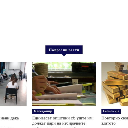
Поврзани вести
Македонија
Економија
иени дека
Единаесет општини сè уште им
Повторно скок
а
должат пари на избирачките
златото