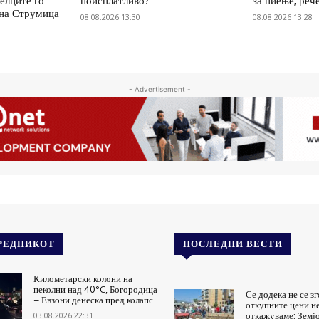
елците го
поисплатливо?
за пиење, реч
 на Струмица
08.08.2026 13:30
08.08.2026 13:28
- Advertisement -
РЕДНИКОТ
ПОСЛЕДНИ ВЕСТИ
Километарски колони на
пеколни над 40°C, Богородица
Се додека не се з
– Евзони денеска пред колапс
откупните цени не
03.08.2026 22:31
откажуваме: Земј