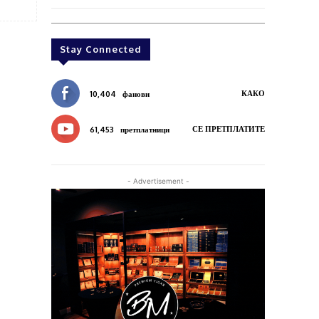
Stay Connected
КАКО
10,404
фанови
СЕ ПРЕТПЛАТИТЕ
61,453
претплатници
- Advertisement -