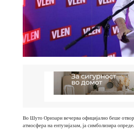
Во Шуто Оризари вечерва официјално беше отворе
атмосфера на ентузијазам, ја симболизира определ