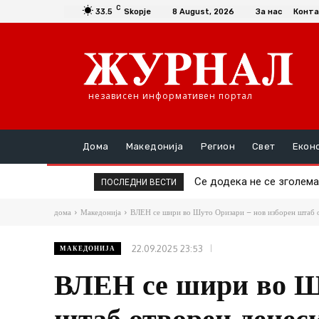
C
33.5
Skopje
8 August, 2026
За нас
Конта
независен информативен портал
Дома
Македонија
Регион
Свет
Екон
Се додека не се зголемат
Да се купи или да се п
ПОСЛЕДНИ ВЕСТИ
дома
Македонија
ВЛЕН се шири во Шуто Оризари – нов изборен штаб 
22.09.2025 23:53
МАКЕДОНИЈА
ВЛЕН се шири во Ш
штаб отворен денес