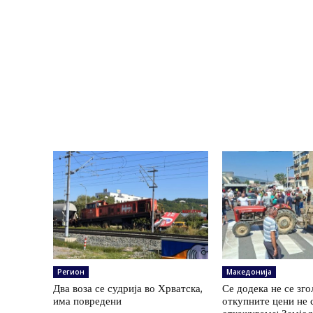
Регион
Македонија
Два воза се судрија во Хрватска,
Се додека не се зг
има повредени
откупните цени не 