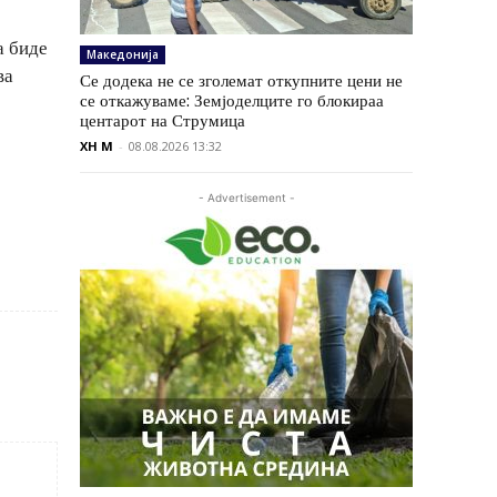
а биде
Македонија
ва
Се додека не се зголемат откупните цени не
се откажуваме: Земјоделците го блокираа
центарот на Струмица
XH M
-
08.08.2026 13:32
- Advertisement -