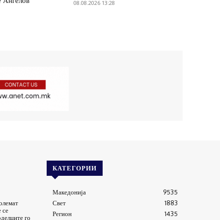
е Ангелов
08.08.2026 13:28
КАТЕГОРИИ
Македонија
9535
големат
Свет
1883
 се
Регион
1435
оделците го