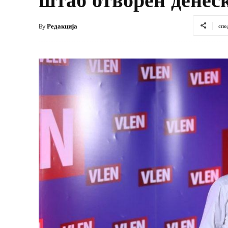
By
Редакција
спо