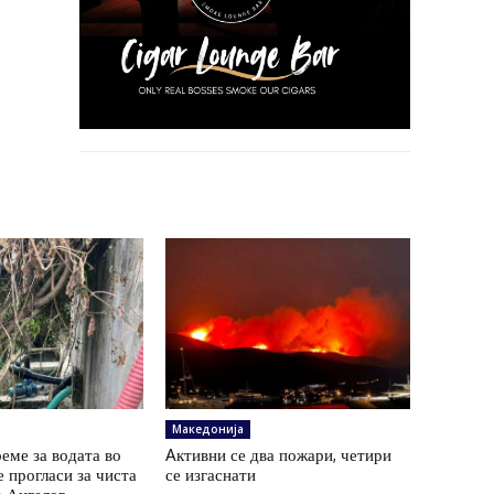
Македонија
еме за водата во
Aктивни се два пожари, четири
е прогласи за чиста
се изгаснати