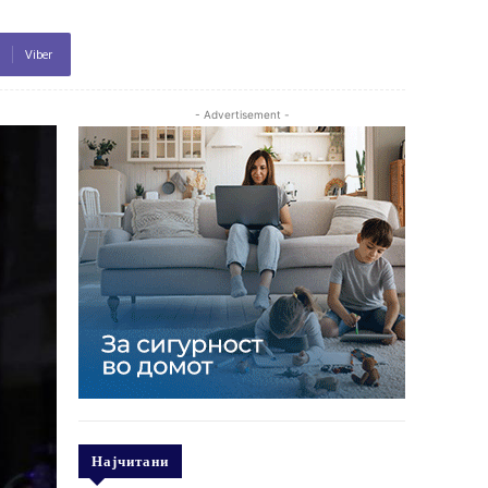
Viber
- Advertisement -
Најчитани