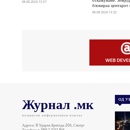
откажуваме: Земјод
08.08.2026 13:37
блокираа центарот
08.08.2026 13:32
Журнал .мк
ОД У
независен информативен портал
Адреса: 8 Ударна Бригада 20б, Скопје
Телефон: + 389 2 3217 815