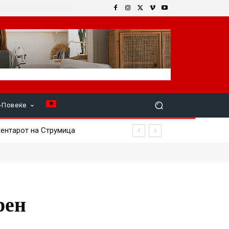
+Повеќе
ентарот на Струмица
рен