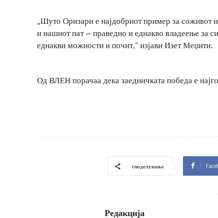
„Шуто Оризари е најдобриот пример за соживот на
и нашиот пат – праведно и еднакво владеење за сит
еднакви можности и почит,“ изјави Изет Меџити.
Од ВЛЕН порачаа дека заедничката победа е најг
Face
споделување
Редакција