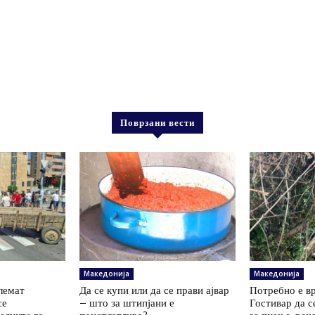
Поврзани вести
Македонија
Македонија
олемат
Да се купи или да се прави ајвар
Потребно е вр
се
– што за штипјани е
Гостивар да с