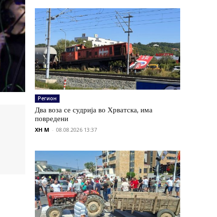
Регион
Два воза се судрија во Хрватска, има
повредени
XH M
-
08.08.2026 13:37