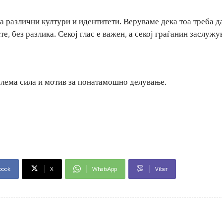
 различни култури и идентитети. Веруваме дека тоа треба д
е, без разлика. Секој глас е важен, а секој граѓанин заслужу
олема сила и мотив за понатамошно делување.
book
X
WhatsApp
Viber