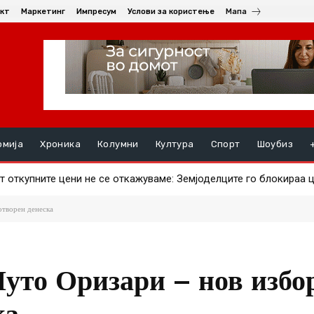
кт
Маркетинг
Импресум
Услови за користење
Мапа
омија
Хроника
Колумни
Култура
Спорт
Шоубиз
 откупните цени не се откажуваме: Земјоделците го блокираа ц
рави ајвар – што за штипјани е поисплатливо?
отворен денеска
уто Оризари – нов избо
ка