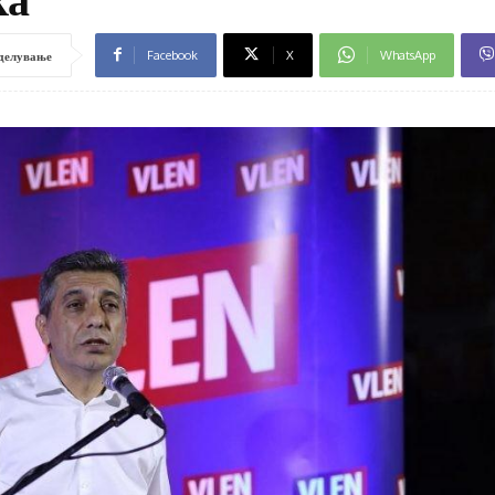
Facebook
X
WhatsApp
делување