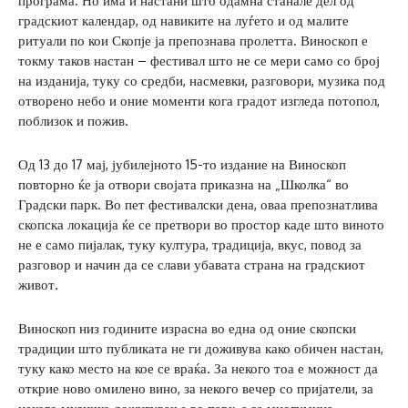
програма. Но има и настани што одамна станале дел од
градскиот календар, од навиките на луѓето и од малите
ритуали по кои Скопје ја препознава пролетта. Виноскоп е
токму таков настан – фестивал што не се мери само со број
на изданија, туку со средби, насмевки, разговори, музика под
отворено небо и оние моменти кога градот изгледа потопол,
поблизок и пожив.
Од 13 до 17 мај, јубилејното 15-то издание на Виноскоп
повторно ќе ја отвори својата приказна на „Школка“ во
Градски парк. Во пет фестивалски дена, оваа препознатлива
скопска локација ќе се претвори во простор каде што виното
не е само пијалак, туку култура, традиција, вкус, повод за
разговор и начин да се слави убавата страна на градскиот
живот.
Виноскоп низ годините израсна во една од оние скопски
традиции што публиката не ги доживува како обичен настан,
туку како место на кое се враќа. За некого тоа е можност да
открие ново омилено вино, за некого вечер со пријатели, за