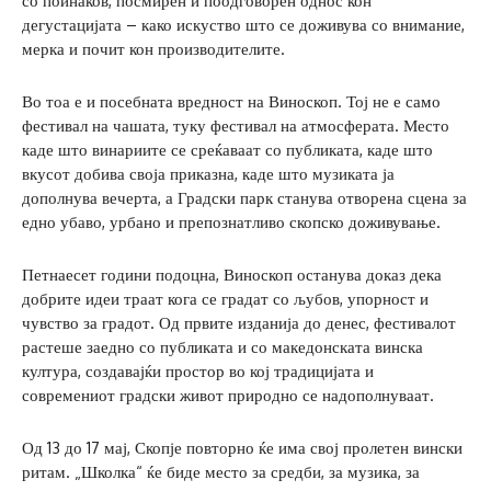
со поинаков, посмирен и поодговорен однос кон
дегустацијата – како искуство што се доживува со внимание,
мерка и почит кон производителите.
Во тоа е и посебната вредност на Виноскоп. Тој не е само
фестивал на чашата, туку фестивал на атмосферата. Место
каде што винариите се среќаваат со публиката, каде што
вкусот добива своја приказна, каде што музиката ја
дополнува вечерта, а Градски парк станува отворена сцена за
едно убаво, урбано и препознатливо скопско доживување.
Петнаесет години подоцна, Виноскоп останува доказ дека
добрите идеи траат кога се градат со љубов, упорност и
чувство за градот. Од првите изданија до денес, фестивалот
растеше заедно со публиката и со македонската винска
култура, создавајќи простор во кој традицијата и
современиот градски живот природно се надополнуваат.
Од 13 до 17 мај, Скопје повторно ќе има свој пролетен вински
ритам. „Школка“ ќе биде место за средби, за музика, за