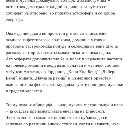
некого музичко доживување во парк, а за многумина –
потсетник дека градот најдобро дише кога луѓето се
собираат на отворено, во пријатна атмосфера и со добра
енергија.
Ова издание доаѓа во пролетен ритам, со внимателно
осмислена фестивалска содржина, домашна музичка
програма, гастрономска понуда и селекција на вина што ја
раскажуваат приказната за македонската винска сцена.
Атмосферата дополнително ќе ја носат и најавените настапи
на повеќе домашни изведувачи, бендови и музички состави,
меѓу кои Александар Јорданов, „Хепи Енд Бенд“, „Либеро
Бенд“, Мијата, „Пауза за ракија“ и Камерниот оркестар –
имиња што на фестивалот му даваат уште поширок, музички
и градски карактер.
Токму оваа комбинација – вино, музика, гастрономија и парк
– ја создава препознатливата енергија на Виноскоп.
Фестивалот е и можност полнолетната публика да се
запознае со различни вински стилови, сорти и етикети, но и