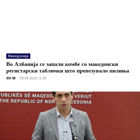
Македонија
Во Албанија се запали комбе со македонски
регистарски таблички што превезувало пилиња
XH M
-
08.08.2026 12:38