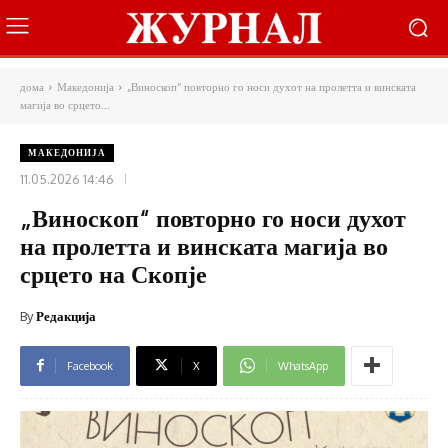
дома
Македонија
„Виноскоп“ повторно го носи духот на пролетта и винската
магија во срцето...
МАКЕДОНИЈА
11.05.2026 14:46
„Виноскоп“ повторно го носи духот
на пролетта и винската магија во
срцето на Скопје
By
Редакција
Facebook
X
WhatsApp