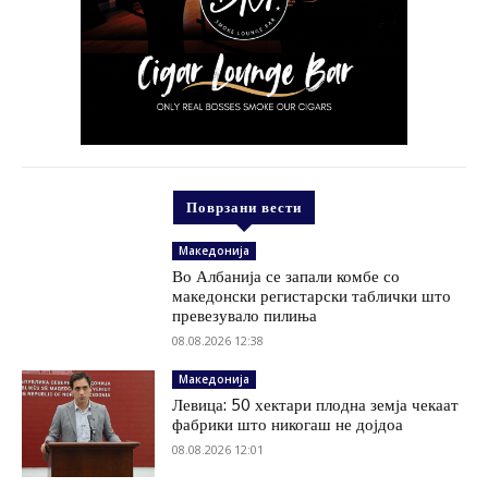
Поврзани вести
Македонија
Во Албанија се запали комбе со
македонски регистарски таблички што
превезувало пилиња
08.08.2026 12:38
Македонија
Левица: 50 хектари плодна земја чекаат
фабрики што никогаш не дојдоа
08.08.2026 12:01