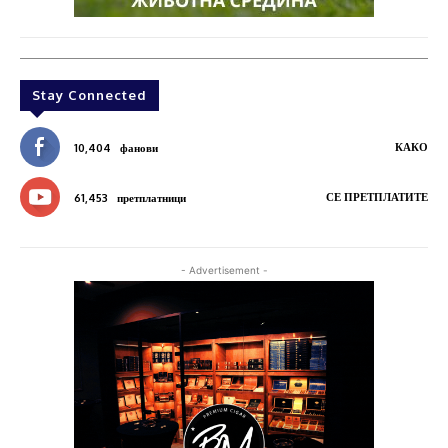
Stay Connected
КАКО
10,404
фанови
СЕ ПРЕТПЛАТИТЕ
61,453
претплатници
- Advertisement -