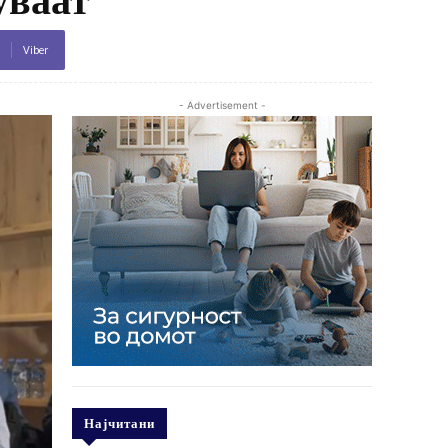
Viber
- Advertisement -
Најчитани