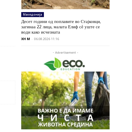
Македонија
Десет години од поплавите во Стајковци,
загинаа 22 лица, малата Елиф сѐ уште се
води како исчезната
XH M
-
06.08.2026 11:16
- Advertisement -