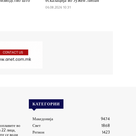
оизводство што
ескалација во Јужен Либан
06.08.2026 10:31
КАТЕГОРИИ
Македонија
9474
оплавите во
Свет
1868
 22 лица,
Регион
1423
те се води