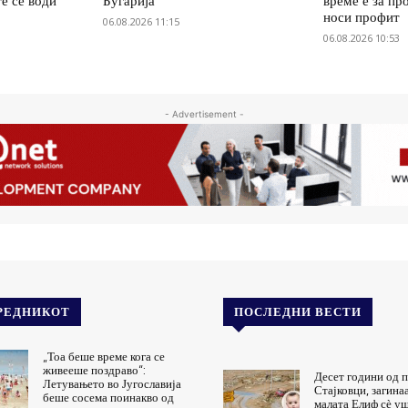
е се води
Бугарија
време е за пр
носи профит
06.08.2026 11:15
06.08.2026 10:53
- Advertisement -
РЕДНИКОТ
ПОСЛЕДНИ ВЕСТИ
„Тоа беше време кога се
живееше поздраво“:
Десет години од п
Летувањето во Југославија
Стајковци, загинаа
беше сосема поинакво од
малата Елиф сѐ уш