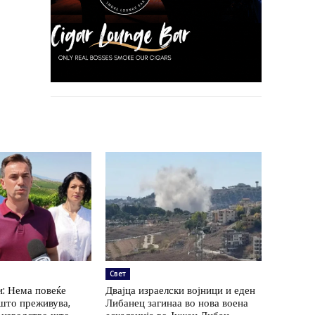
Свет
: Нема повеќе
Двајца израелски војници и еден
 што преживува,
Либанец загинаа во нова воена