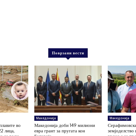
Поврзани вести
Македонија
Македонија
плавите во
Македонија доби 149 милиони
Серафимовски
22 лица,
евра грант за пругата кон
земјоделство