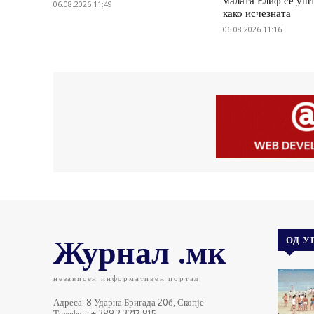
малата Елиф сѐ ушт
06.08.2026 11:49
како исчезната
06.08.2026 11:16
Журнал .мк
ОД У
независен информативен портал
Адреса: 8 Ударна Бригада 20б, Скопје
Телефон: + 389 2 3217 815