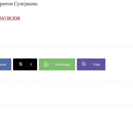
ритон Сулејмани.
26138308
book
X
WhatsApp
Viber