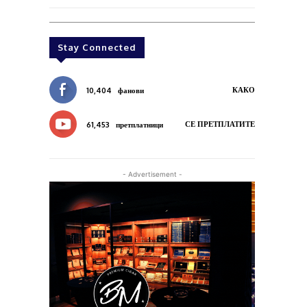
Stay Connected
КАКО
10,404
фанови
СЕ ПРЕТПЛАТИТЕ
61,453
претплатници
- Advertisement -