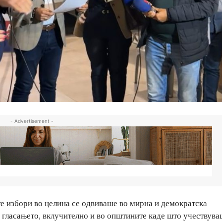
- Advertisement -
те избори во целина се одвиваше во мирна и демократска
 гласањето, вклучително и во општините каде што учествув