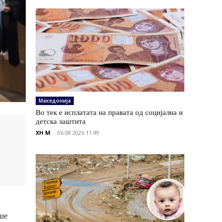
Македонија
Во тек е исплатата на правата од социјална и
детска заштита
XH M
-
06.08.2026 11:49
аше