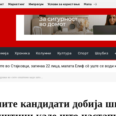
акт
Маркетинг
Импресум
Услови за користење
Мапа
омија
Хроника
Колумни
Култура
Спорт
Шоубиз
во Стајковци, загинаа 22 лица, малата Елиф сѐ уште се води ка
иони евра грант за пругата кон Бугарија
ршка во сите општини каде што...
шите кандидати добија ш
пштини каде што настап