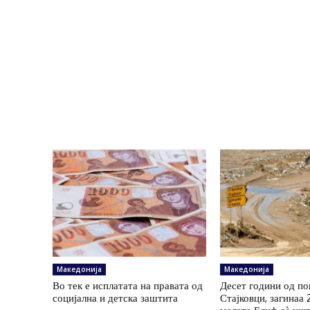
Македонија
Македонија
Во тек е исплатата на правата од
Десет години од по
социјална и детска заштита
Стајковци, загинаа 