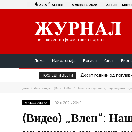
C
32.6
Skopje
6 August, 2026
За нас
Конт
независен информативен портал
Дома
Македонија
Регион
Свет
Екон
Десет години од поплавите 
Македонија доби 149 мил
ПОСЛЕДНИ ВЕСТИ
дома
Македонија
(Видео) „Влен“: Нашите кандидати добија широка подд
02.11.2025 20:10
МАКЕДОНИЈА
(Видео) „Влен“: На
поддршка во сите о