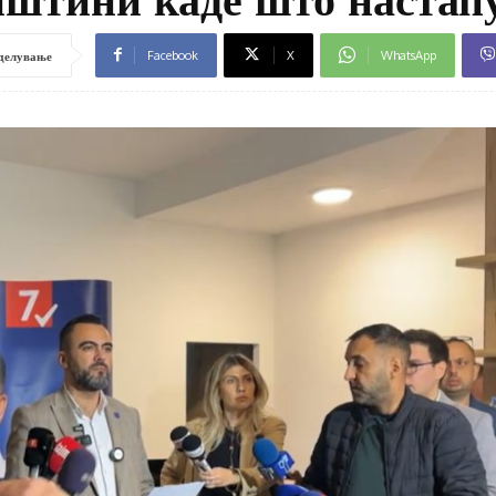
Facebook
X
WhatsApp
делување