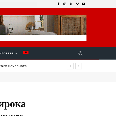
+Повеќе
ко исчезната
ирока
уваат