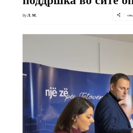
By
Л. М.
спо