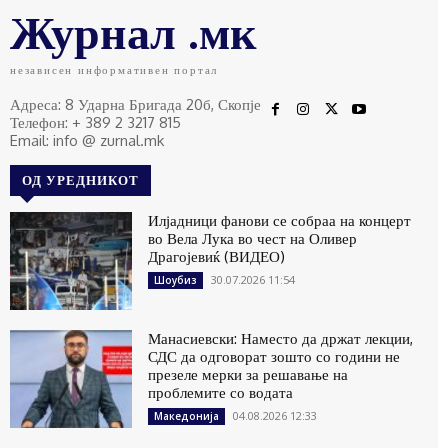
Журнал .мк
независен информативен портал
Адреса: 8 Ударна Бригада 20б, Скопје
Телефон: + 389 2 3217 815
Email: info @ zurnal.mk
ОД УРЕДНИКОТ
Илјадници фанови се собраа на концерт
во Вела Лука во чест на Оливер
Драгојевиќ (ВИДЕО)
30.07.2026 11:54
Шоубиз
Манасиевски: Наместо да држат лекции,
СДС да одговорат зошто со години не
презеле мерки за решавање на
проблемите со водата
04.08.2026 12:33
Македонија