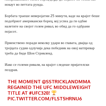
нокаут во петтата рунда.
Борбата траеше неверојатни 25 минути, каде на крајот беше
подобриот американски борец, кој успеа да ги одбие
налетите на својот голем ривал, во обид да го одбрани
појасот.
Првенствено поради неколку удари во главата, двајца од
тројцата судии одлучија дека победник на овој натпревар
треба да биде Шон Стрикленд.
Иако се големи ривали, на крајот следеше пријателски
поздрав.
THE MOMENT
@SSTRICKLANDMMA
REGAINED THE UFC MIDDLEWEIGHT
TITLE AT
#UFC328
!
PIC.TWITTER.COM/FLST5HRNU6