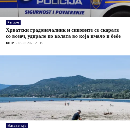
Регион
Хрватски градоначалник и синовите се скарале
со возач, удирале по колата во која имало и бебе
XH M
-
05.08.2026 23:15
Македонија