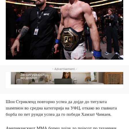
- Advertisement -
Шон Стрикленд повторно успеа да дојде до титулата
шампион во средна категорија на УФЦ, откако во главната
борба по пет рунди успеа да го победи Хамзат Чимаев.
Американскиот ММА борец дојде до појасот по технички