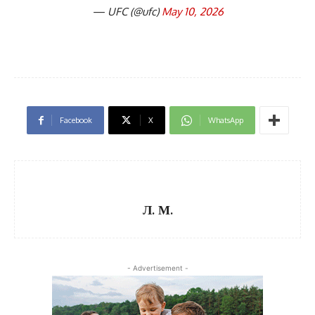
— UFC (@ufc)
May 10, 2026
Facebook
X
WhatsApp
Л. М.
- Advertisement -