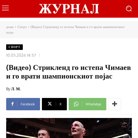
дома
Спорт
(Видео) Стрикленд го истепа Чимаев и го врати шампионскиот
појас
СПОРТ
10.05.2026 14:57
(Видео) Стрикленд го истепа Чимаев
и го врати шампионскиот појас
By
Л. М.
Facebook
X
WhatsApp