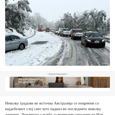
- Advertisement -
Неколку градови во источна Австралија се покриени со
најдебелиот слој снег што паднал во последните неколку
децении. Државната служба за вонредни ситуации на Нов