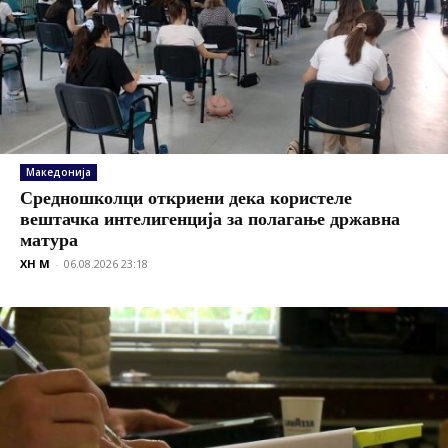
Македонија
Средношколци откриени дека користеле
вештачка интелигенција за полагање државна
матура
XH M
-
06.08.2026 23:18