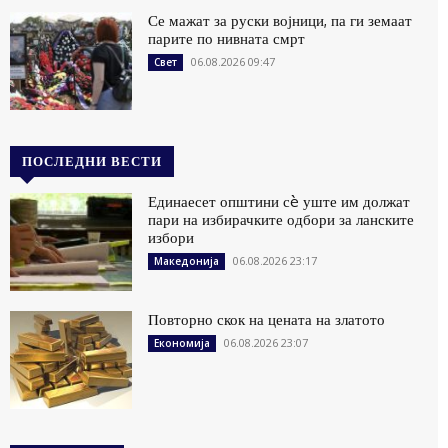
Се мажат за руски војници, па ги земаат
парите по нивната смрт
06.08.2026 09:47
Свет
ПОСЛЕДНИ ВЕСТИ
Единаесет општини сè уште им должат
пари на избирачките одбори за ланските
избори
06.08.2026 23:17
Македонија
Повторно скок на цената на златото
06.08.2026 23:07
Економија