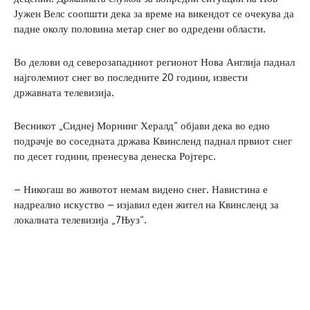
Јужен Велс соопшти дека за време на викендот се очекува да
падне околу половина метар снег во одредени области.
Во делови од северозападниот регионот Нова Англија паднал
најголемиот снег во последните 20 години, извести
државната телевизија.
Весникот „Сиднеј Морнинг Хералд“ објави дека во едно
подрачје во соседната држава Квинсленд паднал првиот снег
по десет години, пренесува денеска Ројтерс.
– Никогаш во животот немам видено снег. Навистина е
надреално искуство – изјавил еден жител на Квинсленд за
локалната телевизија „7Њуз“.