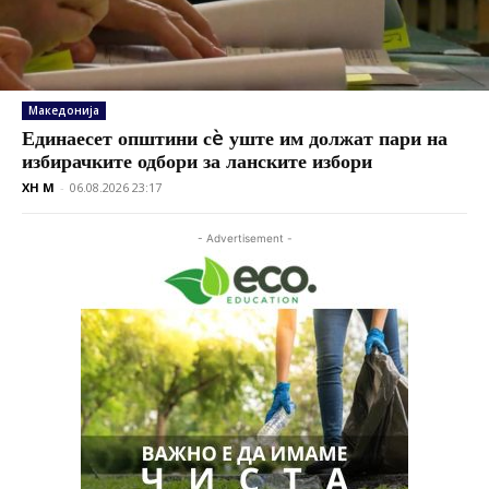
Македонија
Единаесет општини сè уште им должат пари на
избирачките одбори за ланските избори
XH M
-
06.08.2026 23:17
- Advertisement -