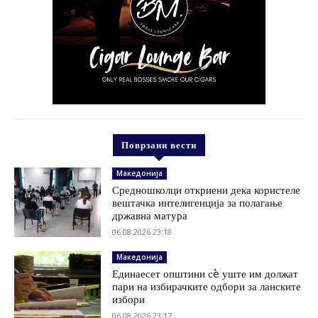
Поврзани вести
Македонија
Средношколци откриени дека користеле
вештачка интелигенција за полагање
државна матура
06.08.2026 23:18
Македонија
Единаесет општини сè уште им должат
пари на избирачките одбори за ланските
избори
06.08.2026 23:17