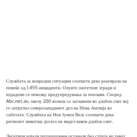
Службата за вонредни ситуации соопшти дека реагирала на
повеќе од 1.455 инциденти. Олуите оштетиле згради и
издадени се неколку предупредувања за поплави. Според
Abc.net.au, околу 200 возила се заглавени во длабок снег кој
го затрупал северозападниот дел на Нова Англија во
саботата. Службата на Нов Јужен Велс соопшти дека
регионот никогаш досега не видел ваков длабок снег.
Десетици илјади потрошувачи останале без струја во текот