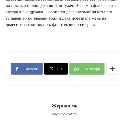
на ноќта, а полицијата во Нов Јужен Велс – најнаселената
австралиска држава – соопшти дека автомобил останал
заглавен во поплавени води и дека исчезнала жена на
дваесетина години, по која интензивно се трага.
Facebook
X
WhatsApp
Журнал.мк
https://zurnal.mk