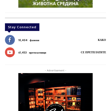
Stay Connected
КАКО
10,404
фанови
СЕ ПРЕТПЛАТИТЕ
61,453
претплатници
- Advertisement -