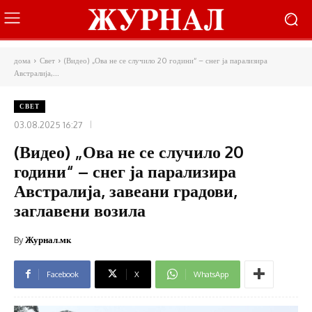
дома
Свет
(Видео) „Ова не се случило 20 години“ – снег ја парализира
Австралија,...
СВЕТ
03.08.2025 16:27
(Видео) „Ова не се случило 20
години“ – снег ја парализира
Австралија, завеани градови,
заглавени возила
By
Журнал.мк
Facebook
X
WhatsApp