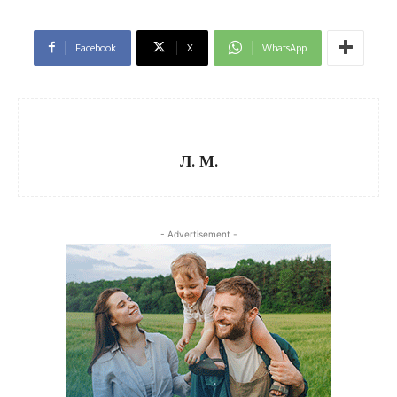
Facebook
X
WhatsApp
Л. М.
- Advertisement -