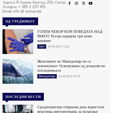
Адреса: 8 Ударна Бригада 20б, Скопје
Телефон: + 389 2 3217 815
Email: info @ zurnal.mk
ОД УРЕДНИКОТ
ГОЛЕМ ЧЕКОР КОН ПОБЕДАТА НАД
РАКОТ: Русија најавува три нови
вакцини
04.08.2026 15:22
Свет
Жештините во Македонија не се
повлекуваат: Освежување од дождови во
попладнињата
06.08.2026 20:39
Македонија
ПОСЛЕДНИ ВЕСТИ
Средношколци откриени дека користеле
вештачка интелигенција за полагање