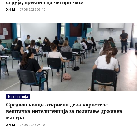
струја, прекини до четири часа
XH M
-
07.08.2026 08:16
Македонија
Средношколци откриени дека користеле
вештачка интелигенција за полагање државна
матура
XH M
-
06.08.2026 23:18