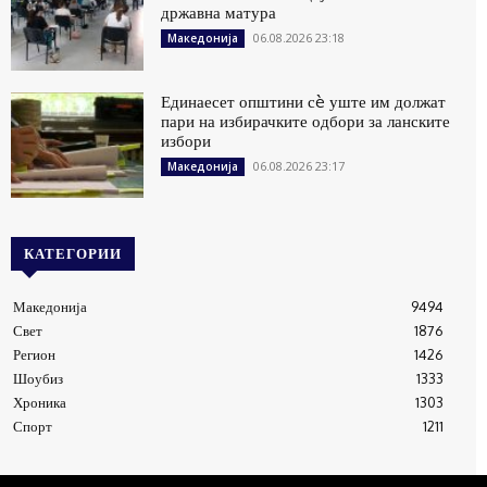
државна матура
06.08.2026 23:18
Македонија
Единаесет општини сè уште им должат
пари на избирачките одбори за ланските
избори
06.08.2026 23:17
Македонија
КАТЕГОРИИ
Македонија
9494
Свет
1876
Регион
1426
Шоубиз
1333
Хроника
1303
Спорт
1211