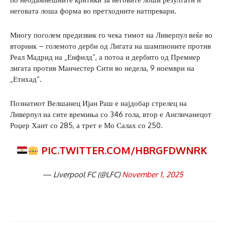
неговата лоша форма во претходните натпревари.
Многу поголем предизвик го чека тимот на Ливерпул веќе во
вторник – големото дерби од Лигата на шампионите против
Реал Мадрид на „Енфилд“, а потоа и дербито од Премиер
лигата против Манчестер Сити во недела, 9 ноември на
„Етихад“.
Познатиот Велшанец Ијан Раш е најдобар стрелец на
Ливерпул на сите времиња со 346 гола, втор е Англичанецот
Роџер Хант со 285, а трет е Мо Салах со 250.
PIC.TWITTER.COM/HBRGFDWNRK
— Liverpool FC (@LFC)
November 1, 2025