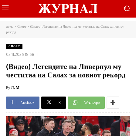
дома
Спорт
(Видео) Легендите на Ливерпул му честитаа на Салах за новиот
рекорд
СПОРТ
02.11.2025 18:58
(Видео) Легендите на Ливерпул му
честитаа на Салах за новиот рекорд
By
Л. М.
Facebook
X
WhatsApp