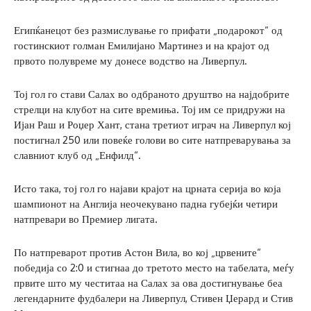
Египќанецот без размислување го прифати „подарокот“ од
гостинскиот голман Емилијано Мартинез и на крајот од
првото полувреме му донесе водство на Ливерпул.
Тој гол го стави Салах во одбраното друштво на најдобрите
стрелци на клубот на сите времиња. Тој им се придружи на
Ијан Раш и Роџер Хант, стана третиот играч на Ливерпул кој
постигнал 250 или повеќе голови во сите натпреварувања за
славниот клуб од „Енфилд“.
Исто така, тој гол го најави крајот на црната серија во која
шампионот на Англија неочекувано падна губејќи четири
натпревари во Премиер лигата.
По натпреварот против Астон Вила, во кој „црвените“
победија со 2:0 и стигнаа до третото место на табелата, меѓу
првите што му честитаа на Салах за ова достигнување беа
легендарните фудбалери на Ливерпул, Стивен Џерард и Стив