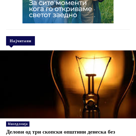
Најчитани
Македонија
Делови од три скопски општини денеска без