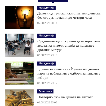
Македонија
Делови од три скопски општини денеска
без струја, прекини до четири часа
07.08.2026 08:16
Македонија
Средношколци откриени дека користеле
вештачка интелигенција за полагање
државна матура
06.08.2026 23:18
Македонија
Единаесет општини сè уште им должат
пари на избирачките одбори за ланските
избори
06.08.2026 23:17
Економија
Повторно скок на цената на златото
06.08.2026 23:07