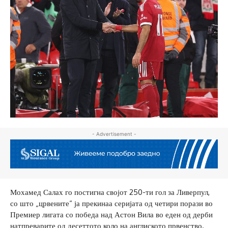
- Advertisement -
Мохамед Салах го постигна својот 250-ти гол за Ливерпул,
со што „црвените“ ја прекинаа серијата од четири порази во
Премиер лигата со победа над Астон Вила во еден од дерби
натпреварите од десеттото коло на англиското првенство.