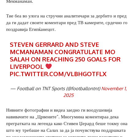
Мекманаман.
Тие беа во улога на стручни аналитичари за дербито и пред
да ги дадат своите коментари пред ТВ камерите, срдечно го
поздравија Египќанецот.
STEVEN GERRARD AND STEVE
MCMANAMAN CONGRATULATE MO
SALAH ON REACHING 250 GOALS FOR
LIVERPOOL
PIC.TWITTER.COM/VLBHGOTFLX
— Football on TNT Sports (@footballontnt)
November 1,
2025
Нивните фотографии и видеа заедно ги воодушевија
навивачите на „Црвените“. Многумина коментираа дека
прегратката на легенда како Стивен Џерард беше токму она
што му требаше на Салах за да ја почувствува поддршката
по неодамнешните критики за неговите лоши резултати и