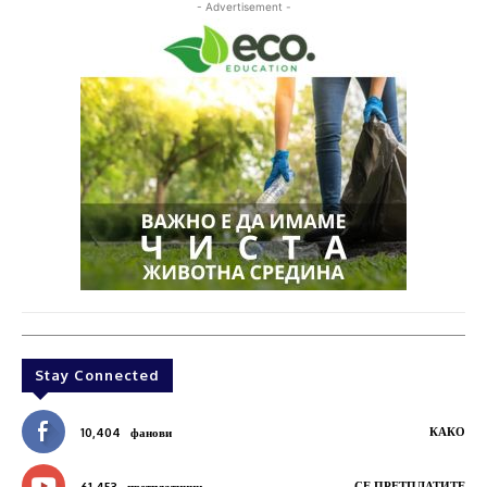
- Advertisement -
Stay Connected
КАКО
10,404
фанови
СЕ ПРЕТПЛАТИТЕ
61,453
претплатници