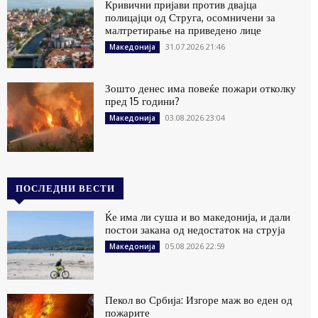
Кривични пријави против двајца
полицајци од Струга, осомничени за
малтретирање на приведено лице
31.07.2026 21:46
Македонија
Зошто денес има повеќе пожари отколку
пред 15 години?
03.08.2026 23:04
Македонија
ПОСЛЕДНИ ВЕСТИ
Ќе има ли суша и во македонија, и дали
постои закана од недостаток на струја
05.08.2026 22:59
Македонија
Пекол во Србија: Изгоре маж во еден од
пожарите