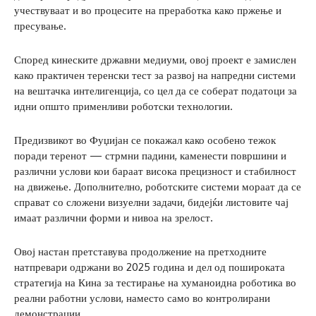
учествуваат и во процесите на преработка како пржење и
пресување.
Според кинеските државни медиуми, овој проект е замислен
како практичен теренски тест за развој на напредни системи
на вештачка интелигенција, со цел да се соберат податоци за
идни општо применливи роботски технологии.
Предизвикот во Фуџијан се покажал како особено тежок
поради теренот — стрмни падини, каменести површини и
различни услови кои бараат висока прецизност и стабилност
на движење. Дополнително, роботските системи мораат да се
справат со сложени визуелни задачи, бидејќи листовите чај
имаат различни форми и нивоа на зрелост.
Овој настан претставува продолжение на претходните
натпревари одржани во 2025 година и дел од пошироката
стратегија на Кина за тестирање на хуманоидна роботика во
реални работни услови, наместо само во контролирани
демонстрации.