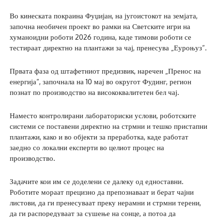
Во кинеската покраина Фуџијан, на југоистокот на земјата,
започна необичен проект во рамки на Светските игри на
хуманоидни роботи 2026 година, каде тимови роботи се
тестираат директно на плантажи за чај, пренесува „Еуроњуз“.
Првата фаза од штафетниот предизвик, наречен „Пренос на
енергија“, започнала на 10 мај во округот Фудинг, регион
познат по производство на висококвалитетен бел чај.
Наместо контролирани лабораториски услови, роботските
системи се поставени директно на стрмни и тешко пристапни
плантажи, како и во објекти за преработка, каде работат
заедно со локални експерти во целиот процес на
производство.
Задачите кои им се доделени се далеку од едноставни.
Роботите мораат прецизно да препознаваат и берат чајни
листови, да ги пренесуваат преку нерамни и стрмни терени,
да ги распоредуваат за сушење на сонце, а потоа да