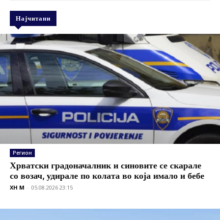
Најчитани
Регион
Хрватски градоначалник и синовите се скарале
со возач, удирале по колата во која имало и бебе
XH M
-
05.08.2026 23:15