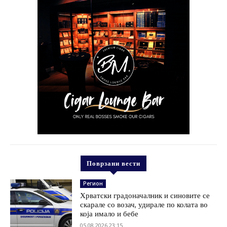
Поврзани вести
Регион
Хрватски градоначалник и синовите се
скарале со возач, удирале по колата во
која имало и бебе
05.08.2026 23:15