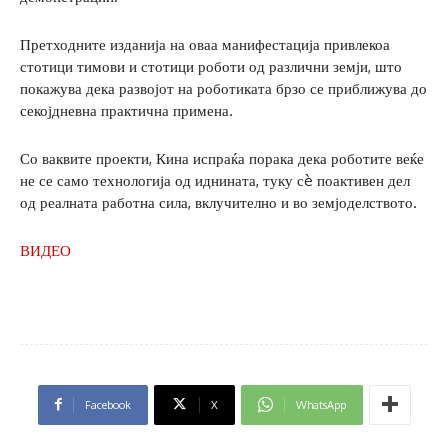
Претходните изданија на оваа манифестација привлекоа
стотици тимови и стотици роботи од различни земји, што
покажува дека развојот на роботиката брзо се приближува до
секојдневна практична примена.
Со ваквите проекти, Кина испраќа порака дека роботите веќе
не се само технологија од иднината, туку сè поактивен дел
од реалната работна сила, вклучително и во земјоделството.
ВИДЕО
Facebook
X
WhatsApp