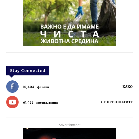
Stay Connected
КАКО
10,404
фанови
СЕ ПРЕТПЛАТИТЕ
61,453
претплатници
- Advertisement -