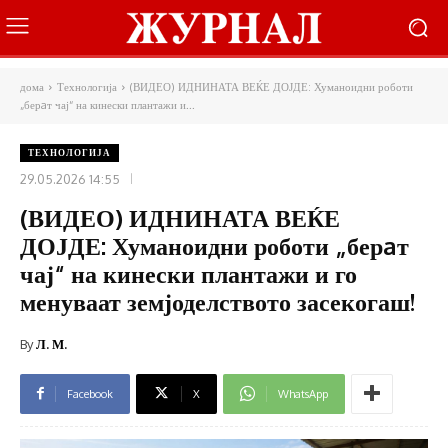
дома
Технологија
(ВИДЕО) ИДНИНАТА ВЕЌЕ ДОЈДЕ: Хуманоидни роботи
„берaт чај“ на кинески плантажи и...
ТЕХНОЛОГИЈА
29.05.2026 14:55
(ВИДЕО) ИДНИНАТА ВЕЌЕ
ДОЈДЕ: Хуманоидни роботи „берaт
чај“ на кинески плантажи и го
менуваат земјоделството засекогаш!
By
Л. М.
Facebook
X
WhatsApp