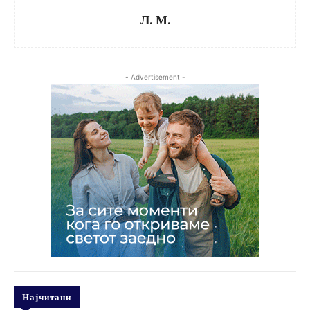
Л. М.
- Advertisement -
Најчитани