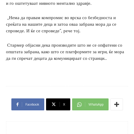
и го оштетуваат нивното ментално здравје.
„Нема да правам компромис во врска со безбедноста и
среќата на нашите деца и затоа оваа забрана мора да се
спроведе. И ќе се спроведе“, рече тој.
Стармер објасни дека производите што не се опфатени со
општата забрана, како што се платформите за игри, ќе мора
да ги спречат децата да комуницираат со странци..
Facebook
X
WhatsApp