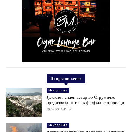
Поврзани вести
Македонија
Јулскиот силен ветар во Струмичко
предизвика штети кај илјада земјоделци
09.08.2026 15:37
Македонија
Активни пожари во Аеродром, Илинден,