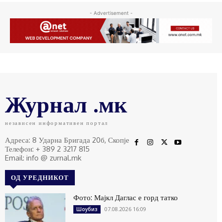
- Advertisement -
Журнал .мк
независен информативен портал
Адреса: 8 Ударна Бригада 20б, Скопје
Телефон: + 389 2 3217 815
Email: info @ zurnal.mk
ОД УРЕДНИКОТ
Фото: Мајкл Даглас е горд татко
07.08.2026 16:09
Шоубиз