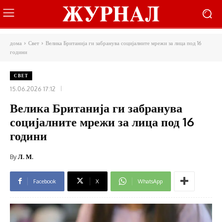
дома
Свет
Велика Британија ги забранува социјалните мрежи за лица под 16
години
СВЕТ
15.06.2026 17:12
Велика Британија ги забранува
социјалните мрежи за лица под 16
години
By
Л. М.
Facebook
X
WhatsApp