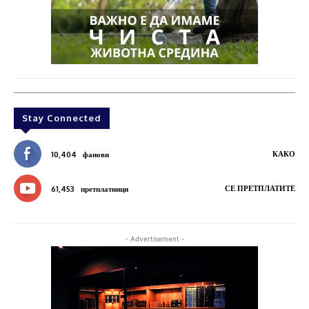
Stay Connected
КАКО
10,404
фанови
СЕ ПРЕТПЛАТИТЕ
61,453
претплатници
- Advertisement -