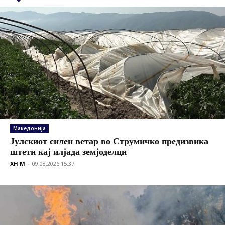
Македонија
Јулскиот силен ветар во Струмичко предизвика
штети кај илјада земјоделци
XH M
-
09.08.2026 15:37