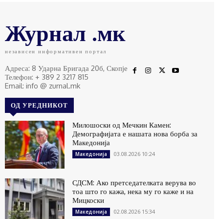
Журнал .мк
независен информативен портал
Адреса: 8 Ударна Бригада 20б, Скопје
Телефон: + 389 2 3217 815
Email: info @ zurnal.mk
ОД УРЕДНИКОТ
Милошоски од Мечкин Камен:
Демографијата е нашата нова борба за
Македонија
03.08.2026 10:24
Македонија
СДСМ: Ако претседателката верува во
тоа што го кажа, нека му го каже и на
Мицкоски
02.08.2026 15:34
Македонија