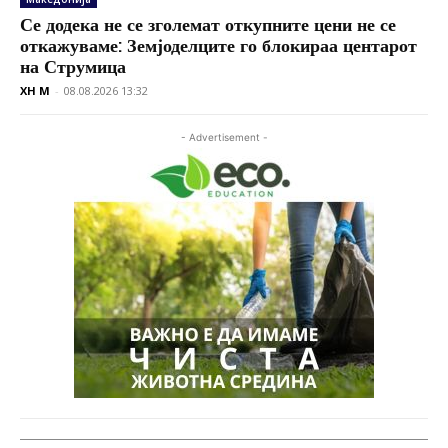
Се додека не се зголемат откупните цени не се
откажуваме: Земјоделците го блокираа центарот
на Струмица
XH M
-
08.08.2026 13:32
- Advertisement -