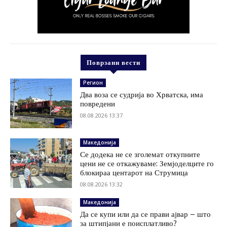
Поврзани вести
Регион
Два воза се судрија во Хрватска, има
повредени
08.08.2026 13:37
Македонија
Се додека не се зголемат откупните
цени не се откажуваме: Земјоделците го
блокираа центарот на Струмица
08.08.2026 13:32
Македонија
Да се купи или да се прави ајвар – што
за штипјани е поисплатливо?