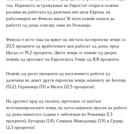
тоа. Најновото истражување на Евростат откри и големи
разлики во работата од далечина низ цела Европа, па
работниците во Финска имаат 16 пати повеќе шанси да
работат од дома отколку оние во Романија.
Финска е исто така на врвот на листата на европски земји со
20,5 проценти од вработените кои работат од дома, пред
Ирска со 19,2 проценти. Двете земји се повеќе од двојно
повеќе од просекот на Европската Унија од 8,8 проценти.
Повеќе од десет проценти од населението работи од
далечина во девет други европски земји, најмногу во Белгија
(13,2), Германија (13) и Малта (12,5 проценти).
На другиот крај од скалата, претежно се наоѓаат
источноевропските земји, па затоа најнизок просек на работа
од дома минатата година е забележан во Романија (1,3
проценти), Бугарија (1,4), Северна Македонија (1,9) и Грција
(2,3 проценти).