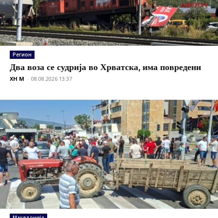
Регион
Два воза се судрија во Хрватска, има повредени
XH M
-
08.08.2026 13:37
Македонија