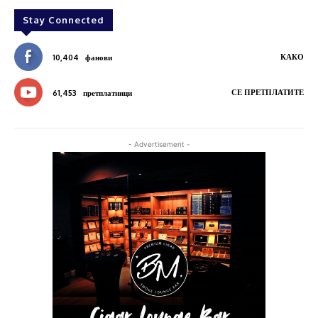
Stay Connected
КАКО
10,404
фанови
СЕ ПРЕТПЛАТИТЕ
61,453
претплатници
- Advertisement -