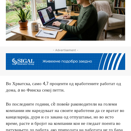
- Advertisement -
Во Хрватска, само 4,7 проценти од вработените работат од
дома, a во Финска секој петти.
Во последните години, сè повеќе раководители на големи
компании им наредуваат на своите вработени да се вратат во
канцеларија, дури и со закана од отпуштање, но во исто
време, расте и бројот на компании кои не гледаат поента во
патувањето до работа, ако природата на работата не го бара