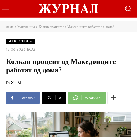
дома
Македонија
Колкав процент од Македонците работат од дома?
МАКЕДОНИЈА
15.06.2026 19:32
Колкав процент од Македонците
работат од дома?
By
XH M
Facebook
X
WhatsApp