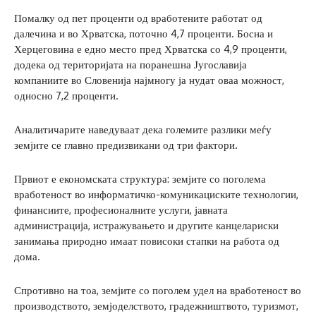
Помалку од пет проценти од вработените работат од
далечина и во Хрватска, поточно 4,7 проценти. Босна и
Херцеговина е едно место пред Хрватска со 4,9 проценти,
додека од територијата на поранешна Југославија
компаниите во Словенија најмногу ја нудат оваа можност,
односно 7,2 проценти.
Аналитичарите наведуваат дека големите разлики меѓу
земјите се главно предизвикани од три фактори.
Првиот е економската структура: земјите со поголема
вработеност во информатичко-комуникациските технологии,
финансиите, професионалните услуги, јавната
администрација, истражувањето и другите канцелариски
занимања природно имаат повисоки стапки на работа од
дома.
Спротивно на тоа, земјите со поголем удел на вработеност во
производството, земјоделството, градежништвото, туризмот,