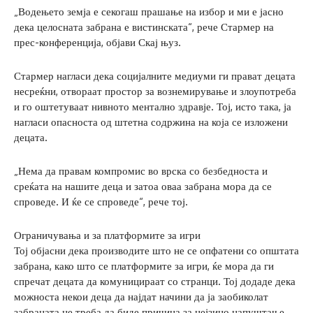
„Водењето земја е секогаш прашање на избор и ми е јасно
дека целосната забрана е вистинската“, рече Стармер на
прес-конференција, објави Скај њуз.
Стармер нагласи дека социјалните медиуми ги прават децата
несреќни, отвораат простор за вознемирување и злоупотреба
и го оштетуваат нивното ментално здравје. Тој, исто така, ја
нагласи опасноста од штетна содржина на која се изложени
децата.
„Нема да правам компромис во врска со безбедноста и
среќата на нашите деца и затоа оваа забрана мора да се
спроведе. И ќе се спроведе“, рече тој.
Ограничувања и за платформите за игри
Тој објасни дека производите што не се опфатени со општата
забрана, како што се платформите за игри, ќе мора да ги
спречат децата да комуницираат со странци. Тој додаде дека
можноста некои деца да најдат начини да ја заобиколат
забраната не треба да биде причина за нејзино напуштање.