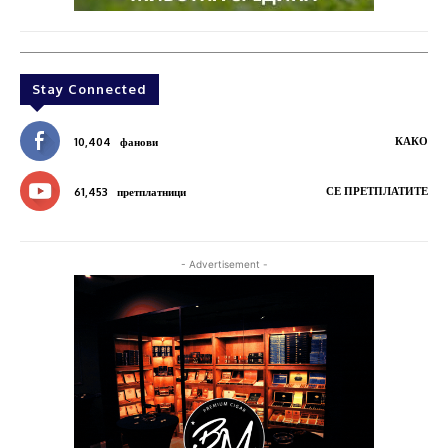
Stay Connected
КАКО
10,404
фанови
СЕ ПРЕТПЛАТИТЕ
61,453
претплатници
- Advertisement -