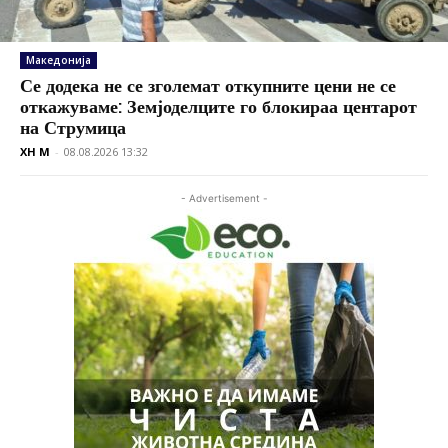
Македонија
Се додека не се зголемат откупните цени не се
откажуваме: Земјоделците го блокираа центарот
на Струмица
XH M
-
08.08.2026 13:32
- Advertisement -