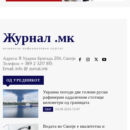
Журнал .мк
независен информативен портал
Адреса: 8 Ударна Бригада 20б, Скопје
Телефон: + 389 2 3217 815
Email: info @ zurnal.mk
ОД УРЕДНИКОТ
Украина погоди две големи руски
рафинерии оддалечени стотици
километри од границата
06.08.2026 15:47
Свет
Водата во Скопје е квалитетна и