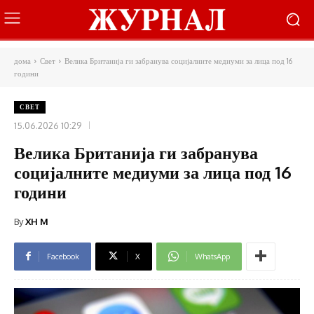
дома
Свет
Велика Британија ги забранува социјалните медиуми за лица под 16
години
СВЕТ
15.06.2026 10:29
Велика Британија ги забранува
социјалните медиуми за лица под 16
години
By
XH M
Facebook
X
WhatsApp