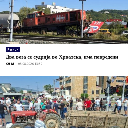
Регион
Два воза се судрија во Хрватска, има повредени
XH M
-
08.08.2026 13:37