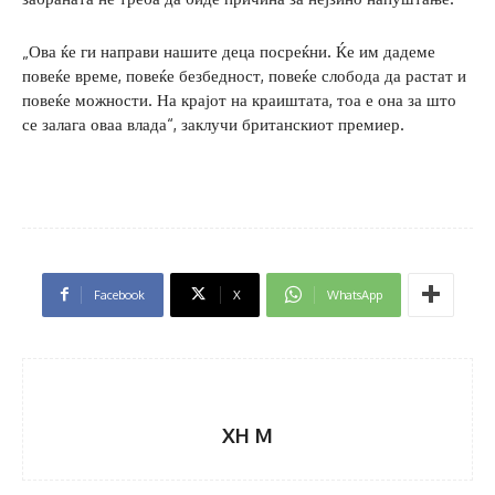
„Ова ќе ги направи нашите деца посреќни. Ќе им дадеме
повеќе време, повеќе безбедност, повеќе слобода да растат и
повеќе можности. На крајот на краиштата, тоа е она за што
се залага оваа влада“, заклучи британскиот премиер.
Facebook
X
WhatsApp
XH M