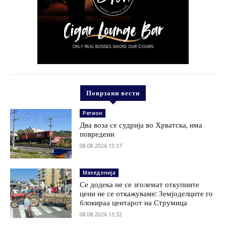
Поврзани вести
Регион
Два воза се судрија во Хрватска, има
повредени
08.08.2026 13:37
Македонија
Се додека не се зголемат откупните
цени не се откажуваме: Земјоделците го
блокираа центарот на Струмица
08.08.2026 13:32