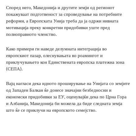
Според него, Македонија и другите земји од регионот
покажуваат подготвеност за спроведување на потребните
реформи, а Европската Унија треба да ја одржи нивната
мотивација преку конкретни придобивки уште пред
полноправното членство.
Како примери ги наведе делумната интеграција во
европскиот пазар, олеснувањата во роамингот и
приклучувањето кон Единствената европска платежна зона
(СЕПА).
Вајц нагласи дека идното проширување на Унијата со земјите
од Западен Балкан ќе донесе значајни безбедносни и
економски придобивки за ЕУ, оценувајќи дека по Црна Гора
и Албанија, Македонија би можела да биде следната земја
што ќе се приклучи на европското семејство.