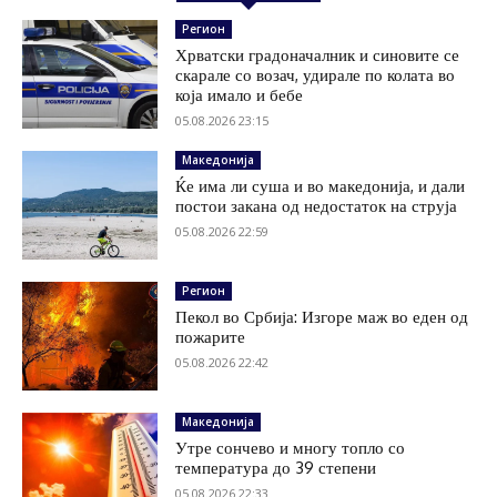
Регион
Хрватски градоначалник и синовите се
скарале со возач, удирале по колата во
која имало и бебе
05.08.2026 23:15
Македонија
Ќе има ли суша и во македонија, и дали
постои закана од недостаток на струја
05.08.2026 22:59
Регион
Пекол во Србија: Изгоре маж во еден од
пожарите
05.08.2026 22:42
Македонија
Утре сончево и многу топло со
температура до 39 степени
05.08.2026 22:33