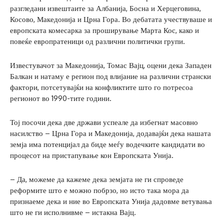
разгледани извештаите за Албанија, Босна и Херцеговина,
Косово, Македонија и Црна Гора. Во дебатата учествуваше и
европската комесарка за проширување Марта Кос, како и
повеќе европратеници од различни политички групи.
Известувачот за Македонија, Томас Вајц, оцени дека Западен
Балкан и натаму е регион под влијание на различни странски
фактори, потсетувајќи на конфликтите што го потресоа
регионот во 1990-тите години.
Тој посочи дека две држави успеале да избегнат масовно
насилство – Црна Гора и Македонија, додавајќи дека нашата
земја има потенцијал да биде меѓу водечките кандидати во
процесот на пристапување кон Европската Унија.
– Да, можеме да кажеме дека земјата не ги спроведе
реформите што е можно побрзо, но исто така мора да
признаеме дека и ние во Европската Унија дадовме ветувања
што не ги исполнивме – истакна Вајц.