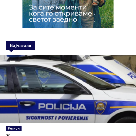
Најчитани
Регион
Хрватски градоначалник и синовите се скарале