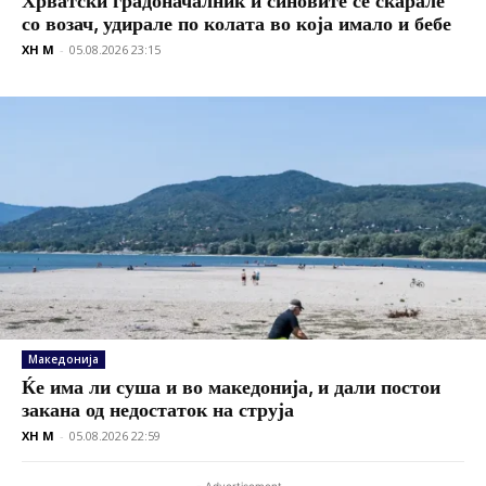
со возач, удирале по колата во која имало и бебе
XH M
-
05.08.2026 23:15
Македонија
Ќе има ли суша и во македонија, и дали постои
закана од недостаток на струја
XH M
-
05.08.2026 22:59
- Advertisement -