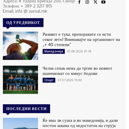
Адреса: 8 Ударна Бригада 20б, Скопје
Телефон: + 389 2 3217 815
Email: info @ zurnal.mk
ОД УРЕДНИКОТ
Ризикот е тука, препораките се исти
секое лето! Внимавајте на организмот на
„+ 40 степени“
03.08.2026 10:18
Македонија
Челзи сепак нема да тргне во новиот
шампионат со минус бодови
31.07.2026 19:00
Спорт
ПОСЛЕДНИ ВЕСТИ
Ќе има ли суша и во македонија, и дали
постои закана од недостаток на струја