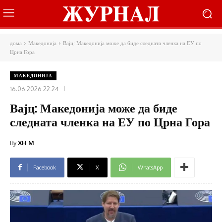
дома
Македонија
Вајц: Македонија може да биде следната членка на ЕУ по
Црна Гора
МАКЕДОНИЈА
16.06.2026 22:24
Вајц: Македонија може да биде
следната членка на ЕУ по Црна Гора
By
XH M
Facebook
X
WhatsApp