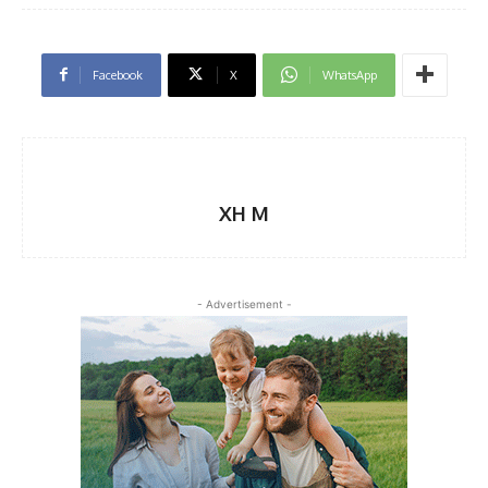
Facebook
X
WhatsApp
XH M
- Advertisement -