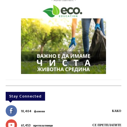
Stay Connected
КАКО
10,404
фанови
СЕ ПРЕТПЛАТИТЕ
61,453
претплатници