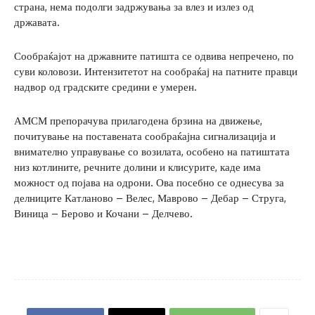
страна, нема подолги задржувања за влез и излез од
државата.
Сообраќајот на државните патишта се одвива непречено, по
суви коловози. Интензитетот на сообраќај на патните правци
надвор од градските средини е умерен.
АМСМ препорачува прилагодена брзина на движење,
почитување на поставената сообраќајна сигнализација и
внимателно управување со возилата, особено на патиштата
низ котлините, речните долини и клисурите, каде има
можност од појава на одрони. Ова посебно се однесува за
делниците Катланово – Велес, Маврово – Дебар – Струга,
Виница – Берово и Кочани – Делчево.