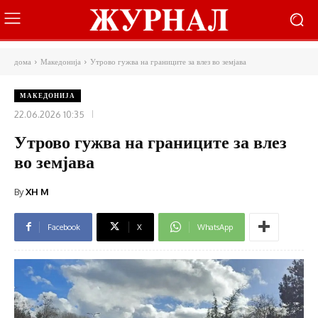
дома
Македонија
Утрово гужва на границите за влез во земјава
МАКЕДОНИЈА
22.06.2026 10:35
Утрово гужва на границите за влез
во земјава
By
XH M
Facebook
X
WhatsApp