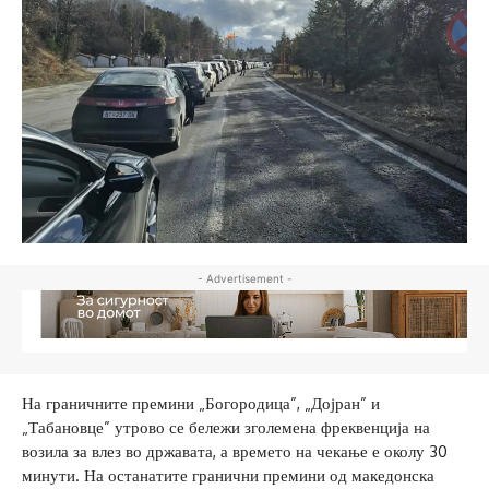
- Advertisement -
На граничните премини „Богородица”, „Дојран” и
„Табановце” утрово се бележи зголемена фреквенција на
возила за влез во државата, а времето на чекање е околу 30
минути. На останатите гранични премини од македонска