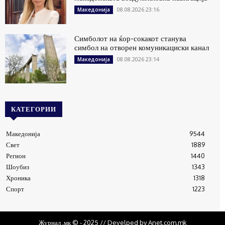
08.08.2026 23:16
Македонија
Симболот на ќор-сокакот станува
симбол на отворен комуникациски канал
08.08.2026 23:14
Македонија
КАТЕГОРИИ
Македонија
9544
Свет
1889
Регион
1440
Шоубиз
1343
Хроника
1318
Спорт
1223
Журнал .мк © - 2025 // Develped by Anet.com.mk