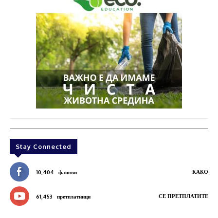
Stay Connected
КАКО
10,404
фанови
СЕ ПРЕТПЛАТИТЕ
61,453
претплатници