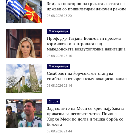
Земјава повторно на грчката листата на
држави со привилегиран даночен режим
08.08.2026 23:20
Македонија
Проф. д-р Татјана Бошков ги презема
кормилото и контролата над
македонската воздухопловна навигација
08.08.2026 23:16
Македонија
Симболот на ќор-сокакот станува
симбол на отворен комуникациски канал
08.08.2026 23:14
Спорт
Зад солзите на Меси се крие најубавата
приказна за неговиот татко: Почина
Хорхе Меси по долга и тешка борба со
болеста
08.08.2026 21:44