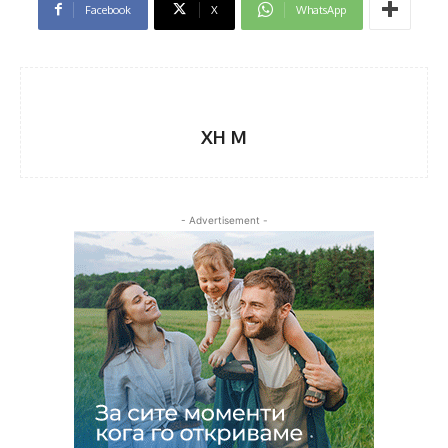
Facebook
X
WhatsApp
XH M
- Advertisement -