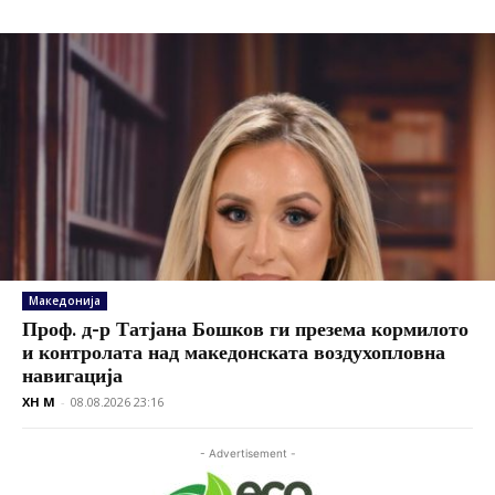
Македонија
Проф. д-р Татјана Бошков ги презема кормилото
и контролата над македонската воздухопловна
навигација
XH M
-
08.08.2026 23:16
- Advertisement -