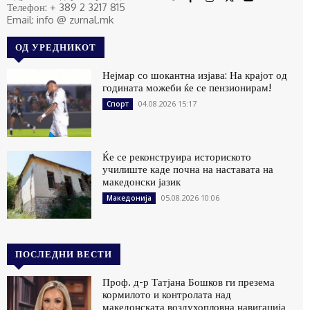
Телефон: + 389 2 3217 815
Email: info @ zurnal.mk
ОД УРЕДНИКОТ
Нејмар со шокантна изјава: На крајот од
годината можеби ќе се пензионирам!
04.08.2026 15:17
Спорт
Ќе се реконструира историското
училиште каде почна на наставата на
македонски јазик
05.08.2026 10:06
Македонија
ПОСЛЕДНИ ВЕСТИ
Проф. д-р Татјана Бошков ги презема
кормилото и контролата над
македонската воздухопловна навигација