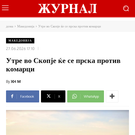
дома
Македонија
Утре во Скопје ќе се прска против комарци
МАКЕДОНИЈА
27.06.2026 17:10
Утре во Скопје ќе се прска против
комарци
By
XH M
Facebook
X
WhatsApp