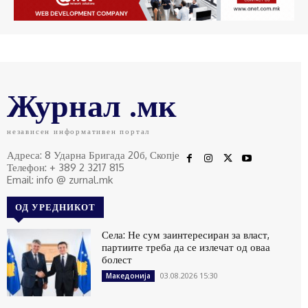
Журнал .мк
независен информативен портал
Адреса: 8 Ударна Бригада 20б, Скопје
Телефон: + 389 2 3217 815
Email: info @ zurnal.mk
ОД УРЕДНИКОТ
Села: Не сум заинтересиран за власт,
партиите треба да се излечат од оваа
болест
03.08.2026 15:30
Македонија