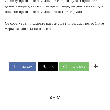
Доколку временските услови не го дозволуваат вршењето на
дезинсекцијата, ќе се прска првиот нареден ден, кога ќе бидат
поволни временските услови, во истиот термин.
Се советуваат пчеларите навреме да ги преземат потребните
мерки за заштита на пчелите.
Facebook
X
WhatsApp
XH M