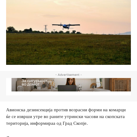
- Advertisement -
Авионска дезинсекција против возрасни форми на комарци
ќе се изврши утре во раните утрински часови на скопската
територија, информираа од Град Скопје.