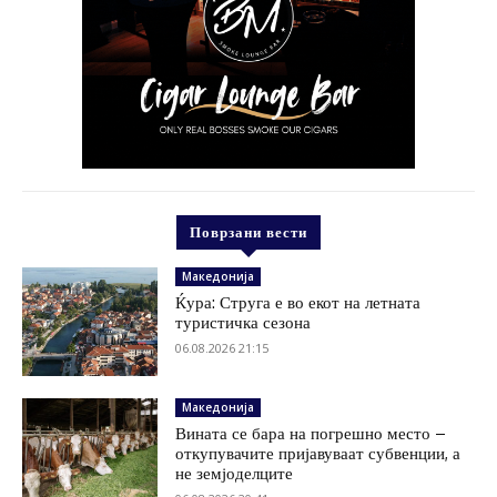
Поврзани вести
Македонија
Ќура: Струга е во екот на летната
туристичка сезона
06.08.2026 21:15
Македонија
Вината се бара на погрешно место –
откупувачите пријавуваат субвенции, а
не земјоделците