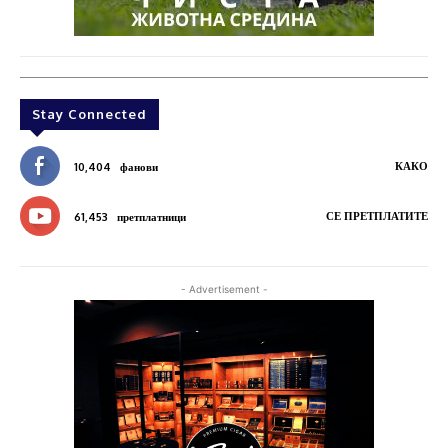
Stay Connected
КАКО
10,404
фанови
СЕ ПРЕТПЛАТИТЕ
61,453
претплатници
- Advertisement -