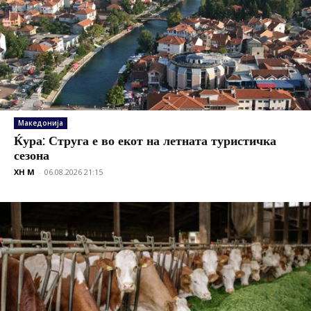
Македонија
Ќура: Струга е во екот на летната туристичка
сезона
XH M
-
06.08.2026 21:15