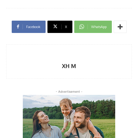
Facebook
X
WhatsApp
XH M
- Advertisement -