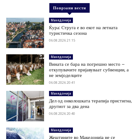
Поврзани вести
Македонија
Ќура: Струга е во екот на летната
туристичка сезона
06.08.2026 21:15
Македонија
Вината се бара на погрешно место –
откупувачите пријавуваат субвенции, а
не земјоделците
06.08.2026 20:41
Македонија
Дел од онколошката терапија пристигна,
другиот за два дена
06.08.2026 20:40
Македонија
Жештините во Македонија не се