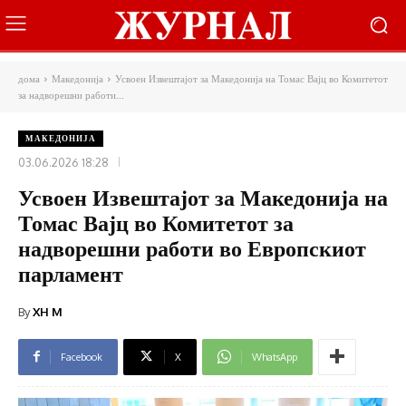
дома
Македонија
Усвоен Извештајот за Македонија на Томас Вајц во Комитетот
за надворешни работи...
МАКЕДОНИЈА
03.06.2026 18:28
Усвоен Извештајот за Македонија на
Томас Вајц во Комитетот за
надворешни работи во Европскиот
парламент
By
XH M
Facebook
X
WhatsApp