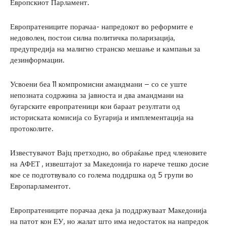
Европскиот Парламент.
Европратениците порачаа- напредокот во реформите е
недоволен, постои силна политичка поларизација,
предупредија на малигно странско мешање и кампањи за
дезинформации.
Усвоени беа 11 компромисни амандмани – со се уште
непозната содржина за јавноста и два амандмани на
бугарските европратеници кои бараат резултати од
историската комисија со Бугарија и имплементација на
протоколите.
Известувачот Вајц претходно, во обраќање пред членовите
на АФЕТ , извештајот за Македонија го нарече тешко досие
кое се подготвувало со голема поддршка од 5 групи во
Европарламентот.
Европратениците порачаа дека ја поддржуваат Македонија
на патот кон ЕУ, но жалат што има недостаток на напредок