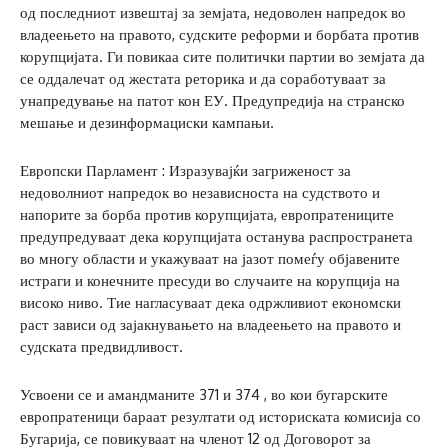
од последниот извештај за земјата, недоволен напредок во
владеењето на правото, судските реформи и борбата против
корупцијата. Ги повикаа сите политички партии во земјата да
се оддалечат од жестата реторика и да соработуваат за
унапредување на патот кон ЕУ. Предупредија на странско
мешање и дезинформациски кампањи.
Европски Парламент : Изразувајќи загриженост за
недоволниот напредок во независноста на судството и
напорите за борба против корупцијата, европратениците
предупредуваат дека корупцијата останува распространета
во многу области и укажуваат на јазот помеѓу објавените
истраги и конечните пресуди во случаите на корупција на
високо ниво. Тие нагласуваат дека одржливиот економски
раст зависи од зајакнувањето на владеењето на правото и
судската предвидливост.
Усвоени се и амандманите 371 и 374 , во кои бугарските
европратеници бараат резултати од историската комисија со
Бугарија, се повикуваат на членот 12 од Договорот за