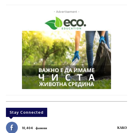
- Advertisement -
Stay Connected
КАКО
10,404
фанови