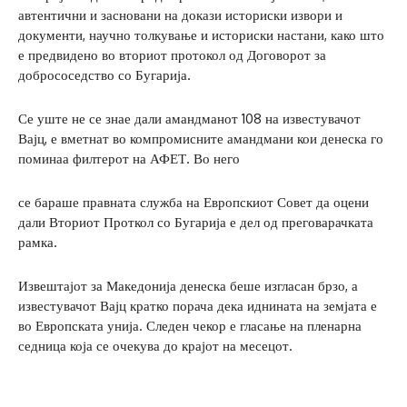
автентични и засновани на докази историски извори и
документи, научно толкување и историски настани, како што
е предвидено во вториот протокол од Договорот за
добрососедство со Бугарија.
Се уште не се знае дали амандманот 108 на известувачот
Вајц, е вметнат во компромисните амандмани кои денеска го
поминаа филтерот на АФЕТ. Во него
се бараше правната служба на Европскиот Совет да оцени
дали Вториот Проткол со Бугарија е дел од преговарачката
рамка.
Извештајот за Македонија денеска беше изгласан брзо, а
известувачот Вајц кратко порача дека иднината на земјата е
во Европската унија. Следен чекор е гласање на пленарна
седница која се очекува до крајот на месецот.