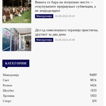
Вината се бара на погрешно место –
откупувачите пријавуваат субвенции, а
не земјоделците
06.08.2026 20:41
Македонија
Дел од онколошката терапија пристигна,
другиот за два дена
06.08.2026 20:40
Македонија
КАТЕГОРИИ
Македонија
9489
Свет
1876
Регион
1426
Шоубиз
1333
Хроника
1303
Спорт
1211