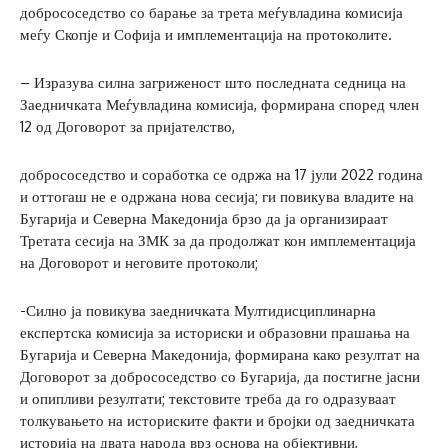
добрососедство со барање за трета меѓувладина комисија
меѓу Скопје и Софија и имплементација на протоколите.
– Изразува силна загриженост што последната седница на
Заедничката Меѓувладина комисија, формирана според член
12 од Договорот за пријателство,
добрососедство и соработка се одржа на 17 јули 2022 година
и оттогаш не е одржана нова сесија; ги повикува владите на
Бугарија и Северна Македонија брзо да ја организираат
Третата сесија на ЗМК за да продолжат кон имплементација
на Договорот и неговите протоколи;
-Силно ја повикува заедничката Мултидисциплинарна
експертска комисија за историски и образовни прашања на
Бугарија и Северна Македонија, формирана како резултат на
Договорот за добрососедство со Бугарија, да постигне јасни
и опипливи резултати; текстовите треба да го одразуваат
толкувањето на историските факти и бројки од заедничката
историја на двата народа врз основа на објективни,