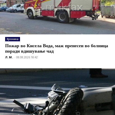
Хроника
Пожар во Кисела Вода, маж пренесен во болница
поради вдишување чад
Л. М.
-
08.08.2026 18:42