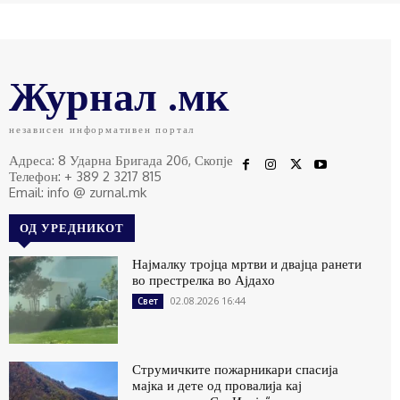
Журнал .мк
независен информативен портал
Адреса: 8 Ударна Бригада 20б, Скопје
Телефон: + 389 2 3217 815
Email: info @ zurnal.mk
ОД УРЕДНИКОТ
Најмалку тројца мртви и двајца ранети
во престрелка во Ајдахо
02.08.2026 16:44
Свет
Струмичките пожарникари спасија
мајка и дете од провалија кај