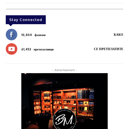
Stay Connected
КАКО
10,404
фанови
СЕ ПРЕТПЛАТИТЕ
61,453
претплатници
- Advertisement -