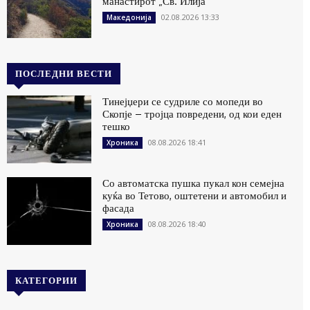
манастирот „Св. Илија“
02.08.2026 13:33
Македонија
ПОСЛЕДНИ ВЕСТИ
Тинејџери се судриле со мопеди во
Скопје – тројца повредени, од кои еден
тешко
08.08.2026 18:41
Хроника
Со автоматска пушка пукал кон семејна
куќа во Тетово, оштетени и автомобил и
фасада
08.08.2026 18:40
Хроника
КАТЕГОРИИ