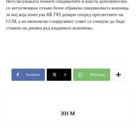
Неосласувањата помеѓи синдикатите и власта дополнително
се актуелизираа откако беше објавена синдикалната кошница
за мај која изнесува 68.743 денари според пресметките на
ССМ, а на економско-социјалниот совет се очекува да биде
ставена на дневен ред владината кошничка.
Facebook
X
WhatsApp
XH M