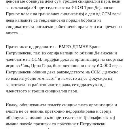
денови ме обвинува дека сум трошел синдикални пари, вели
за телевизија 24 претседателот на УПОЗ Трпе Дејаноски.
Првиот човек на гранковиот синдикат кој е дел од ССМ вели
дека нападите се тенденциозни поради борбата на
синдикатите за поголеми рабитнички права кои им пречат на
власта…
Пратеникот од редовите на ВМРО-ДПМНЕ Бране
Петрушевски, пак, во серија напади го обвини Дејаноски и
членовите на ССМ, тврдејќи дека за организација на спортски
игри во Чањ, Црна Гора, биле потрошени околу 60.000 евра.
Петрушевски обвини дека раководството на ССМ „целосно
го има изгубено компасот“ и наместо да се фокусира на
заштитата на работничките права, се оддалечува од
членството и троши синдикални пари…
Инаку, обвинувањата помеѓу синдикалната организација и
власта не се новина, претходно недоразбирања и серија
обвинувања имаше и кон претседателот Трендафилов, кој
имаше повеќе прозивки со пратеникот Петрушевски.