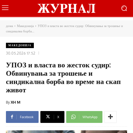
дома
Македонија
УПОЗ и власта во жесток судир: Обвинувања за трошење и
синдикална борба...
МАКЕДОНИЈА
30.05.2026 17:52
УПОЗ и власта во жесток судир:
Обвинувања за трошење и
синдикална борба во време на скап
живот
By
XH M
Facebook
X
WhatsApp