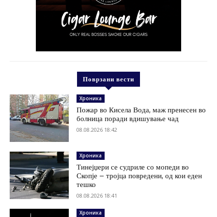
Поврзани вести
Хроника
Пожар во Кисела Вода, маж пренесен во
болница поради вдишување чад
08.08.2026 18:42
Хроника
Тинејџери се судриле со мопеди во
Скопје – тројца повредени, од кои еден
тешко
08.08.2026 18:41
Хроника