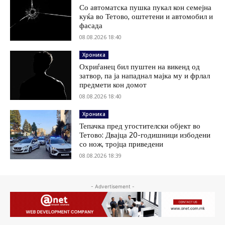
Со автоматска пушка пукал кон семејна
куќа во Тетово, оштетени и автомобил и
фасада
08.08.2026 18:40
Хроника
Охриѓанец бил пуштен на викенд од
затвор, па ја нападнал мајка му и фрлал
предмети кон домот
08.08.2026 18:40
Хроника
Тепачка пред угостителски објект во
Тетово: Двајца 20-годишници избодени
со нож, тројца приведени
08.08.2026 18:39
- Advertisement -