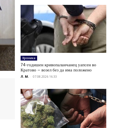
Хроника
74-годишен кривопаланчанец уапсен во
Кратово – возел без да има положено
Л. М.
-
07.08.2026 16:33