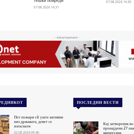
тешки повреди
07.08.2026 16:30
07.08.2026 16:31
- Advertisement -
РЕДНИКОТ
ПОСЛЕДНИ ВЕСТИ
Пет пожари сè уште активни
низ државата, девет се
Кај затвореник во
изгаснати
пронајдени 27 па
02.08.2026 09:40
марихуана