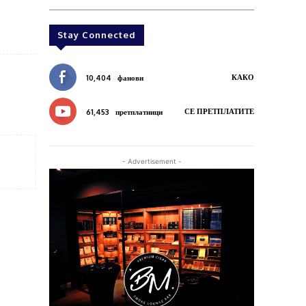
Stay Connected
КАКО
10,404
фанови
СЕ ПРЕТПЛАТИТЕ
61,453
претплатници
- Advertisement -