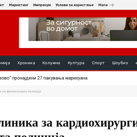
кт
Маркетинг
Импресум
Услови за користење
Мапа
омија
Хроника
Колумни
Култура
Спорт
Шоубиз
во“ пронајдени 27 пакувања марихуана
РНАЛ СИНОТ (19) ПО СКАЛИ, момчето се здобило со тешки п
а на финансиската полиција
линика за кардиохирурги
та полиција