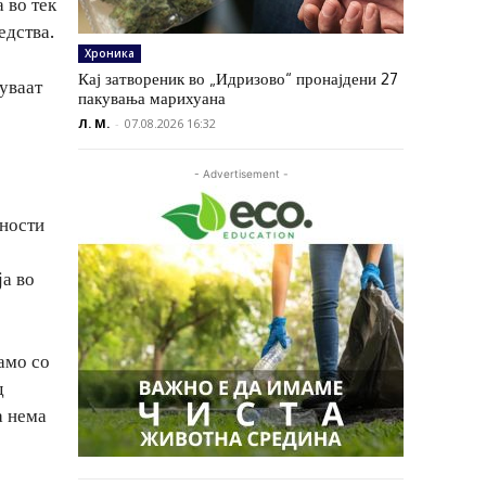
 во тек
едства.
Хроника
Кај затвореник во „Идризово“ пронајдени 27
дуваат
пакувања марихуана
Л. М.
-
07.08.2026 16:32
- Advertisement -
лности
ја во
амо со
д
а нема