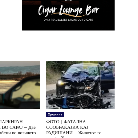
Хроника
ПАРКИРАН
ФОТО | ФАТАЛНА
ВО САРАЈ – Две
СООБРАЌАЈКА КАЈ
обени во возилото
РАДИШАНИ – Животот го