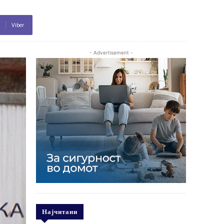
Viber
- Advertisement -
Најчитани