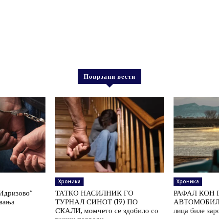
Поврзани вести
Хроника
Хроника
„Идризово“
ТАТКО НАСИЛНИК ГО
РАФАЛ КОН 
увања
ТУРНАЛ СИНОТ (19) ПО
АВТОМОБИЛ 
СКАЛИ, момчето се здобило со
лица биле зар