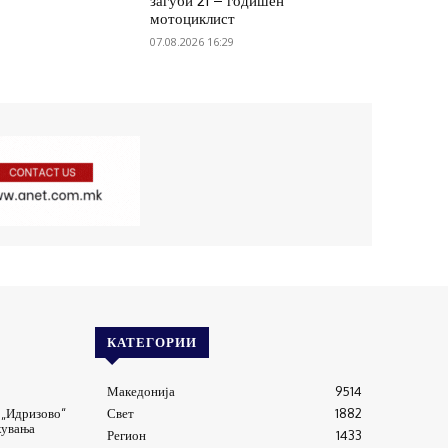
загуби 21 – годишен
мотоциклист
07.08.2026 16:29
КАТЕГОРИИ
Македонија
9514
 „Идризово“
Свет
1882
кувања
Регион
1433