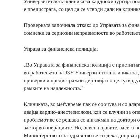
Универзитетската клиника за кардиохирургија под 
е предистрага, со цел да се утврди дали на клини
Проверката започнала откако до Управата за финан
сомнежи за сериозни неправилности во работењет
Управа за финансиска полиција:
„Во Управата за финансиска полиција е пристигна
во работењето на ЈЗУ Универзитетска клиника за 
проверки и предистражни дејствија со цел утврду
рамките на надлежноста.“
Клиниката, во меѓувреме пак се соочува и со ала
двајца кардио-анестезиолози, кои се клучни за оп
проблемот ќе се решава со ангажман на доктори о
застој во операциите. Но, освен најавите, засега 
Министерството за здравство велат дека допрва т