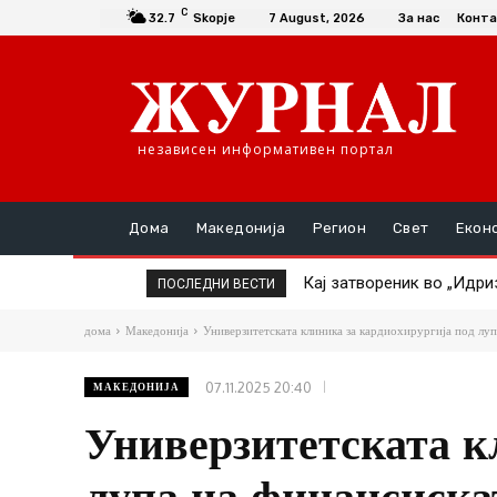
C
32.7
Skopje
7 August, 2026
За нас
Конта
независен информативен портал
Дома
Македонија
Регион
Свет
Екон
Кај затвореник во „Идризо
ТАТКО НАСИЛНИК ГО ТУ
ПОСЛЕДНИ ВЕСТИ
дома
Македонија
Универзитетската клиника за кардиохирургија под луп
07.11.2025 20:40
МАКЕДОНИЈА
Универзитетската к
лупа на финансиска