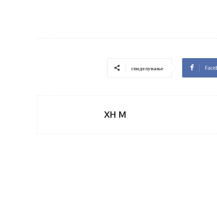
Face
споделување
XH M