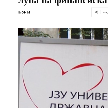
By
XH M
спо