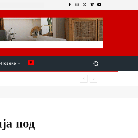
+Повеќе
овреди
ја под