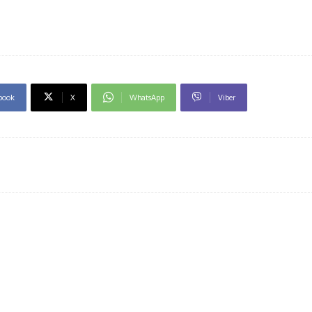
book
X
WhatsApp
Viber