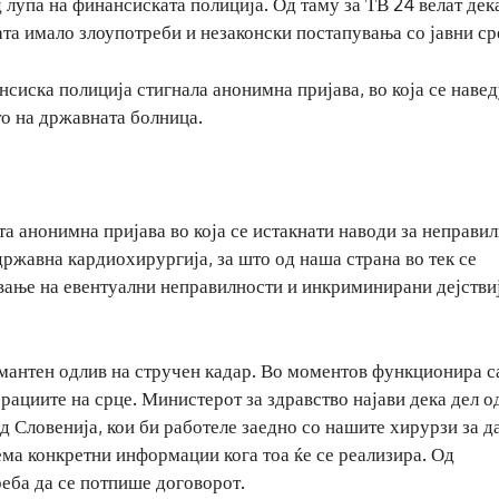
лупа на финансиската полиција. Од таму за ТВ 24 велат дека
ката имало злоупотреби и незаконски постапувања со јавни ср
сиска полиција стигнала анонимна пријава, во која се наве
о на државната болница.
та анонимна пријава во која се истакнати наводи за неправи
државна кардиохирургија, за што од наша страна во тек се
вање на евентуални неправилности и инкриминирани дејстви
рмантен одлив на стручен кадар. Во моментов функционира с
ерациите на срце. Министерот за здравство најави дека дел о
д Словенија, кои би работеле заедно со нашите хирурзи за д
нема конкретни информации кога тоа ќе се реализира. Од
реба да се потпише договорот.