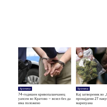
Хроника
Хроника
74-годишен кривопаланчанец
Кај затвореник во 
уапсен во Кратово – возел без да
пронајдени 27 пак
има положено
марихуана