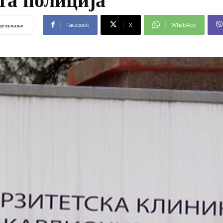
Facebook
X
WhatsApp
делување