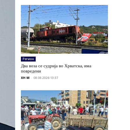
Регион
Два воза се судрија во Хрватска, има
повредени
XH M
-
08.08.2026 13:37