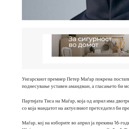
Унгарскиот премиер Петер Маѓар покрена постапк
поднесување уставен амандман, а гласањето би мо
Партијата Тиса на Маѓар, која од април има двот
со која мандатот на актуелниот претседател би пр
Маѓар, кој на изборите во април ја прекина 16-го