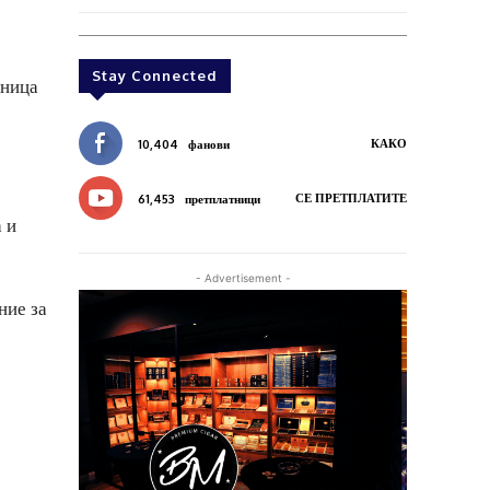
Stay Connected
аница
КАКО
10,404
фанови
СЕ ПРЕТПЛАТИТЕ
61,453
претплатници
 и
- Advertisement -
ние за