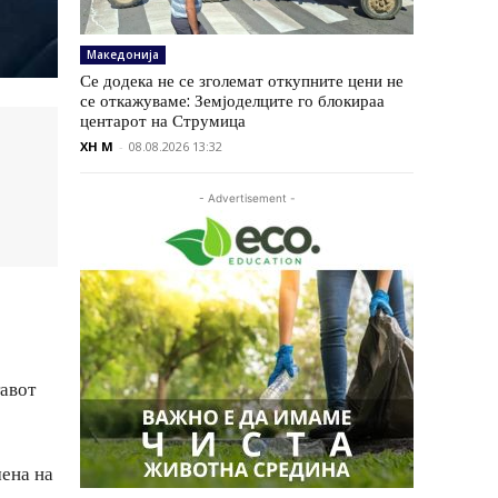
Македонија
Се додека не се зголемат откупните цени не
се откажуваме: Земјоделците го блокираа
центарот на Струмица
XH M
-
08.08.2026 13:32
- Advertisement -
тавот
мена на