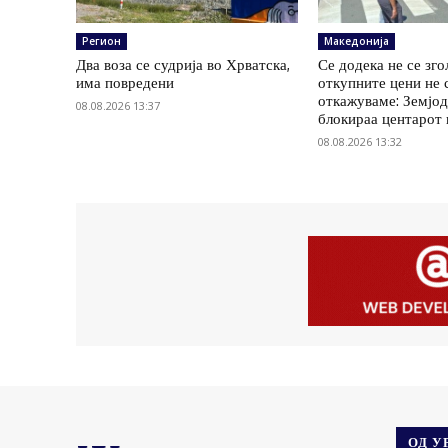
Регион
Македонија
Два воза се судрија во Хрватска,
Се додека не се зг
има повредени
откупните цени не 
откажуваме: Земјод
08.08.2026 13:37
блокираа центарот
08.08.2026 13:32
ОД У