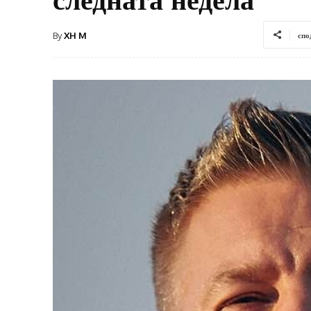
By
XH M
спо