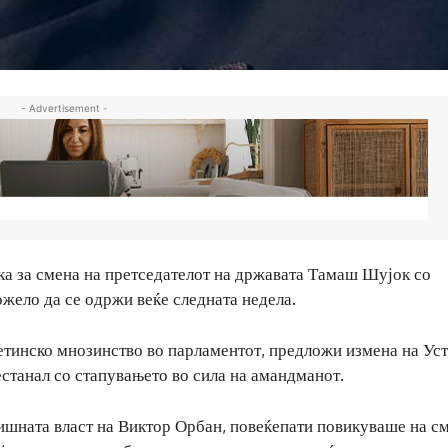
- Advertisement -
а за смена на претседателот на државата Тамаш Шујок со
жело да се одржи веќе следната недела.
ретинско мнозинство во парламентот, предложи измена на Ус
естанал со стапувањето во сила на амандманот.
дишната власт на Виктор Орбан, повеќепати повикуваше на с