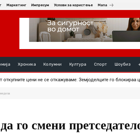
т
Маркетинг
Импресум
Услови за користење
Мапа
омија
Хроника
Колумни
Култура
Спорт
Шоубиз
 откупните цени не се откажуваме: Земјоделците го блокираа ц
рави ајвар – што за штипјани е поисплатливо?
 недела
да го смени претседател