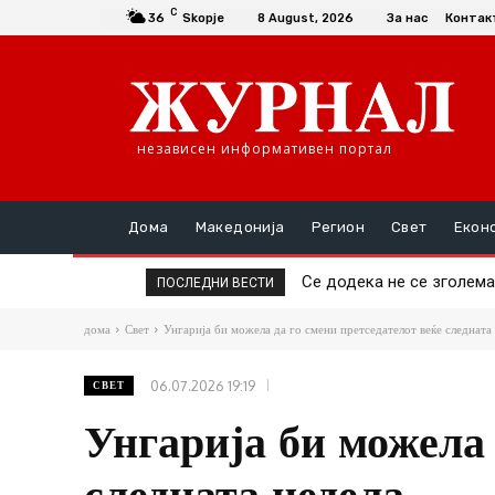
C
36
Skopje
8 August, 2026
За нас
Контак
независен информативен портал
Дома
Македонија
Регион
Свет
Екон
Се додека не се зголемат
Да се купи или да се п
ПОСЛЕДНИ ВЕСТИ
дома
Свет
Унгарија би можела да го смени претседателот веќе следната
06.07.2026 19:19
СВЕТ
Унгарија би можела 
следната недела