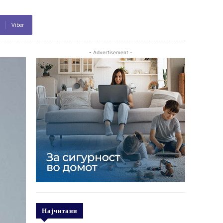
Viber
- Advertisement -
Најчитани