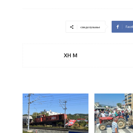
Face
споделување
XH M