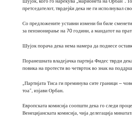
Шујок, кого го нарекува „марионета на Орбан“. Т
претседателот, тврдејќи дека не ги исполнувал св
Со предложените уставни измени би биле сменети
за пензионирање на 70 години, а мандатот на прат
Шујок порача дека нема намера да поднесе оставка
Поранешната владејачка партија Фидес тврди дека 
повика на протести во четврток во знак на поддрш
„Партијата Тиса ги преминува сите граници – чов
тоа“, изјави Орбан.
Европската комисија соопшти дека го следи проце
Венецијанската комисија, чија делегација минатата