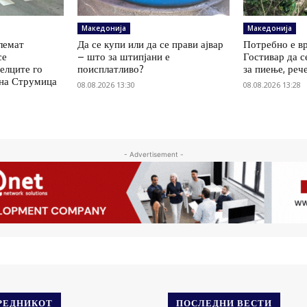
Македонија
Македонија
олемат
Да се купи или да се прави ајвар
Потребно е вр
се
– што за штипјани е
Гостивар да с
елците го
поисплатливо?
за пиење, реч
 на Струмица
08.08.2026 13:30
08.08.2026 13:28
- Advertisement -
РЕДНИКОТ
ПОСЛЕДНИ ВЕСТИ