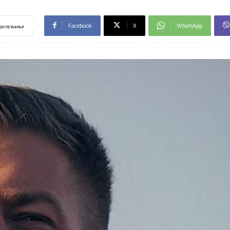
Facebook
X
WhatsApp
делување