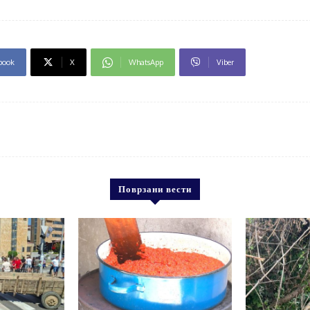
book
X
WhatsApp
Viber
Поврзани вести