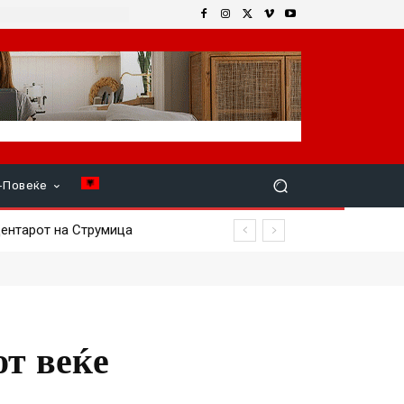
+Повеќе
ентарот на Струмица
от веќе