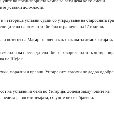
ој уште во предизборната кампања вети дека ќе го смени
оите уставни должности.
 и четворица уставни судии со утврдување на старосната гр
ениците во парламентот би бил ограничен на 12 години.
 и потегот на Маѓар го оцени како закана за демократијата.
смената на претседателот би го отворила патот кон тиранија
ка на Шујок.
ечки, морални и правни. Унгарските гласачи не дадоа одобре
сот на уставни измени во Унгарија, додека заклучоците на
 недела ја посети земјата, сè уште не се објавени.