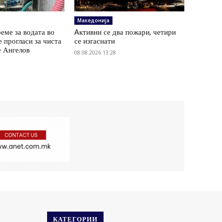
Македонија
еме за водата во
Aктивни се два пожари, четири
е прогласи за чиста
се изгаснати
е Ангелов
08.08.2026 13:28
КАТЕГОРИИ