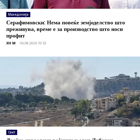
Македонија
Серафимовски: Нема повеќе земјоделство што
преживува, време е за производство што носи
профит
XH M
-
06.08.2026 10:53
Свет