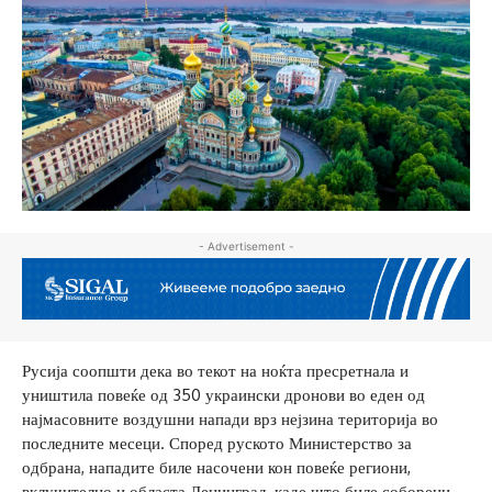
- Advertisement -
Русија соопшти дека во текот на ноќта пресретнала и
уништила повеќе од 350 украински дронови во еден од
најмасовните воздушни напади врз нејзина територија во
последните месеци. Според руското Министерство за
одбрана, нападите биле насочени кон повеќе региони,
вклучително и областа Ленинград, каде што биле соборени