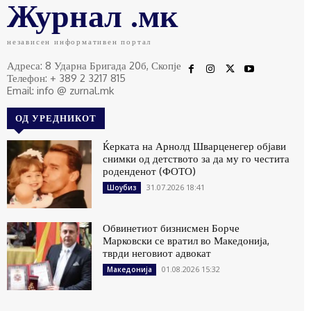
Журнал .мк
независен информативен портал
Адреса: 8 Ударна Бригада 20б, Скопје
Телефон: + 389 2 3217 815
Email: info @ zurnal.mk
ОД УРЕДНИКОТ
Ќерката на Арнолд Шварценегер објави
снимки од детството за да му го честита
роденденот (ФОТО)
31.07.2026 18:41
Шоубиз
Обвинетиот бизнисмен Борче
Марковски се вратил во Македонија,
тврди неговиот адвокат
01.08.2026 15:32
Македонија