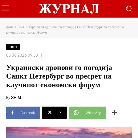
дома
Свет
Украински дронови го погодија Санкт Петербург во пресрет на
клучниот економски форум
СВЕТ
03.06.2026 09:53
Украински дронови го погодија
Санкт Петербург во пресрет на
клучниот економски форум
By
XH M
Facebook
X
WhatsApp