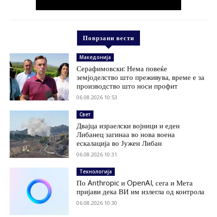
Поврзани вести
Македонија
Серафимовски: Нема повеќе
земјоделство што преживува, време е за
производство што носи профит
06.08.2026 10:53
Свет
Двајца израелски војници и еден
Либанец загинаа во нова воена
ескалација во Јужен Либан
06.08.2026 10:31
Технологија
По Anthropic и OpenAI, сега и Мета
пријави дека ВИ им излегла од контрола
06.08.2026 10:30