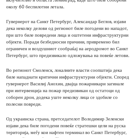
околу 60 беспилотни летала.
Гувернерот на Санкт Петербург, Александар Беглов, изјави
дека неколку делови од регионот биле погодени во нападот,
при што биле повредени лица и оштетени инфраструктурни
објекти. Поради безбедносни причини, привремено бил
ограничен и воздушниот сообраќај на аеродромот во Санкт
Петербург, што предизвикало одложувања на повеќе летови.
Во регионот Смоленск, локалните власти соопштија дека
биле нападнати критични инфраструктурни објекти. Според
гувернерот Василиј Анохин, двајца пожарникари загинале
при интервенција на пожар предизвикан од остатоци од
соборен дрон, додека уште неколку лица се здобиле со
полесни повреди.
Од украинска страна, претседателот Володимир Зеленски
изјави дека биле погодени повеќе стратешки цели на руска
територија, меѓу кои нафтен терминал во Санкт Петербург,