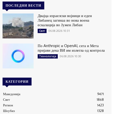
ПОСЛЕДНИ ВЕСТИ
Двајца израелски војници и еден
Либанец загинаа во нова воена
ескалација во Јужен Либан
06.08.2026 10:31
Свет
По Anthropic и OpenAI, сега и Мета
пријави дека ВИ им излегла од контрола
06.08.2026 10:30
Технологија
КАТЕГОРИИ
Македонија
9471
Свет
1868
Регион
1423
Шоубиз
1328