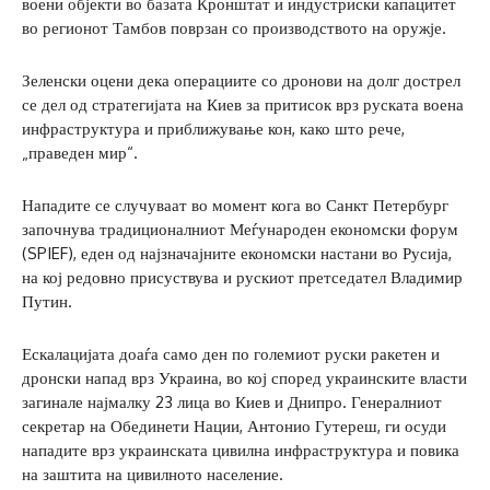
воени објекти во базата Кронштат и индустриски капацитет
во регионот Тамбов поврзан со производството на оружје.
Зеленски оцени дека операциите со дронови на долг дострел
се дел од стратегијата на Киев за притисок врз руската воена
инфраструктура и приближување кон, како што рече,
„праведен мир“.
Нападите се случуваат во момент кога во Санкт Петербург
започнува традиционалниот Меѓународен економски форум
(SPIEF), еден од најзначајните економски настани во Русија,
на кој редовно присуствува и рускиот претседател Владимир
Путин.
Ескалацијата доаѓа само ден по големиот руски ракетен и
дронски напад врз Украина, во кој според украинските власти
загинале најмалку 23 лица во Киев и Днипро. Генералниот
секретар на Обединети Нации, Антонио Гутереш, ги осуди
нападите врз украинската цивилна инфраструктура и повика
на заштита на цивилното население.