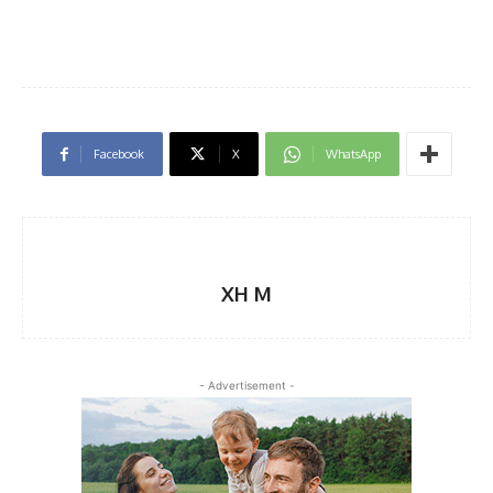
Facebook
X
WhatsApp
XH M
- Advertisement -