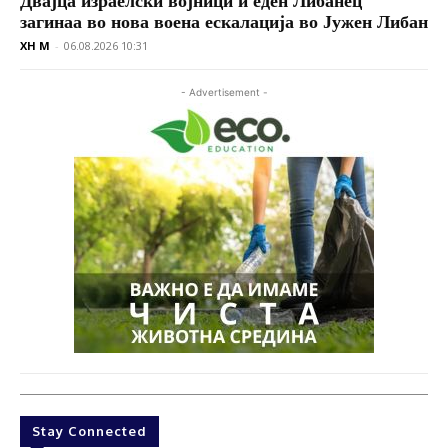
Двајца израелски војници и еден Либанец
загинаа во нова воена ескалација во Јужен Либан
XH M
-
06.08.2026 10:31
- Advertisement -
Stay Connected