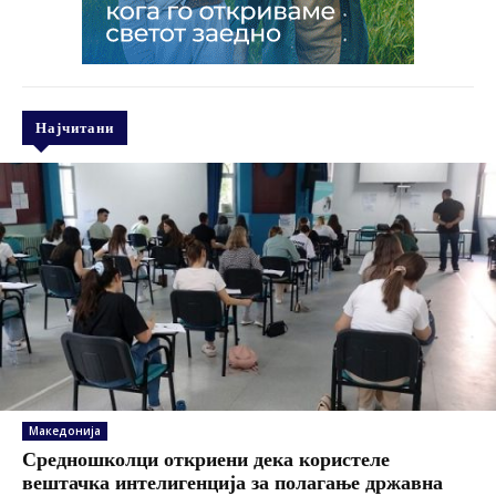
Најчитани
Македонија
Средношколци откриени дека користеле
вештачка интелигенција за полагање државна