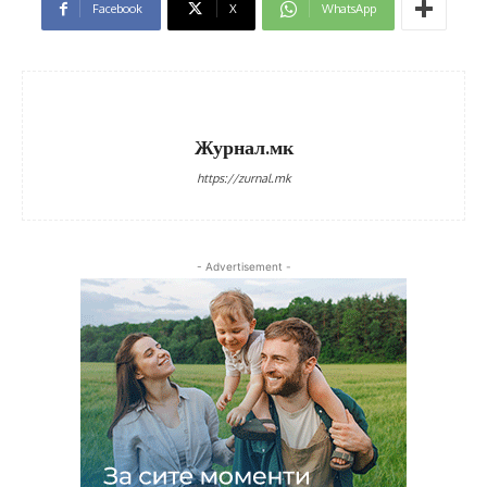
Facebook
X
WhatsApp
Журнал.мк
https://zurnal.mk
- Advertisement -