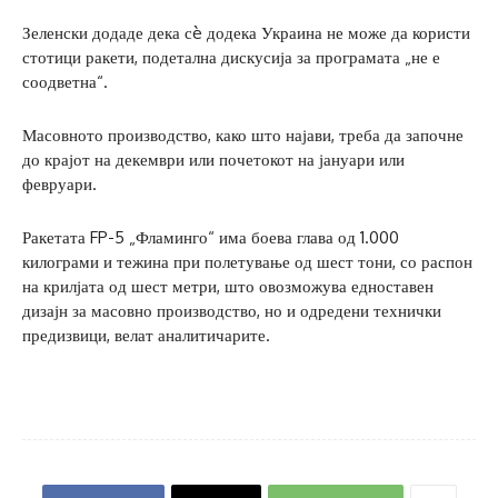
Зеленски додаде дека сè додека Украина не може да користи
стотици ракети, подетална дискусија за програмата „не е
соодветна“.
Масовното производство, како што најави, треба да започне
до крајот на декември или почетокот на јануари или
февруари.
Ракетата FP-5 „Фламинго“ има боева глава од 1.000
килограми и тежина при полетување од шест тони, со распон
на крилјата од шест метри, што овозможува едноставен
дизајн за масовно производство, но и одредени технички
предизвици, велат аналитичарите.