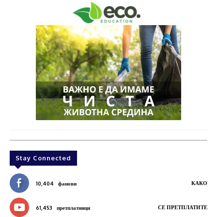
Stay Connected
КАКО
10,404
фанови
СЕ ПРЕТПЛАТИТЕ
61,453
претплатници