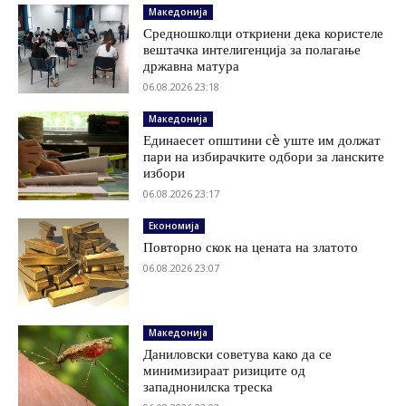
Македонија
Средношколци откриени дека користеле
вештачка интелигенција за полагање
државна матура
06.08.2026 23:18
Македонија
Единаесет општини сè уште им должат
пари на избирачките одбори за ланските
избори
06.08.2026 23:17
Економија
Повторно скок на цената на златото
06.08.2026 23:07
Македонија
Даниловски советува како да се
минимизираат ризиците од
западнонилска треска