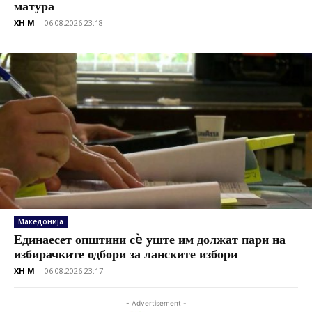
матура
XH M
-
06.08.2026 23:18
Македонија
Единаесет општини сè уште им должат пари на
избирачките одбори за ланските избори
XH M
-
06.08.2026 23:17
- Advertisement -