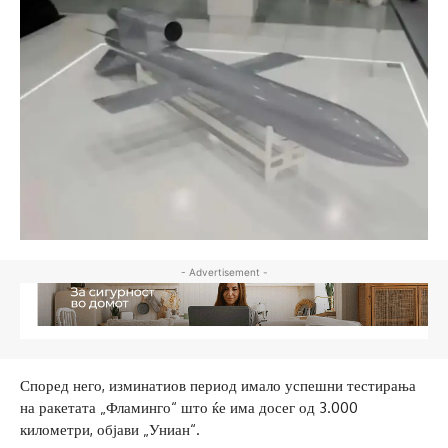
- Advertisement -
Според него, изминатиов период имало успешни тестирања
на ракетата „Фламинго“ што ќе има досег од 3.000
километри, објави „Униан“.