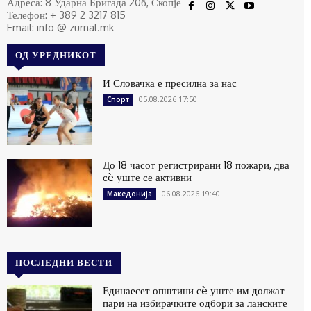
Адреса: 8 Ударна Бригада 20б, Скопје
Телефон: + 389 2 3217 815
Email: info @ zurnal.mk
ОД УРЕДНИКОТ
И Словачка е пресилна за нас
05.08.2026 17:50
Спорт
До 18 часот регистрирани 18 пожари, два
сè уште се активни
06.08.2026 19:40
Македонија
ПОСЛЕДНИ ВЕСТИ
Единаесет општини сè уште им должат
пари на избирачките одбори за ланските