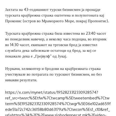
Јахтата на 43-годишниот турски бизнисмен ја пронајде
турската крајбрежна стража оштетена и полупотоната кај
Проконис (остров во Мраморното Море, покрај Пропонтис).
Турската крајбрежна стража била известена во 23:40 часот
во понеделник навечер, а неколку часа подоцна, во вторник
во 14:30 часот, екипажот на трговски брод ја известил
службата дека забележале остатоци од брод, за кој се
покажало дека е „Грејвулф“ од Јукај.
Нуркачи, хеликоптер и бродови на крајбрежната стража
учествувале во потрагата по турскиот бизнисмен, но без
никакви резултати.
https://x.com/mynet/status/1952823312330928574?
ref_src=twsrc%5Etfw%7Ctwcamp%5Etweetembed%7Ctw
term%5E1952823312330928574%7Ctwgr%5E06e102ad659f
ede51a72c742c36158b80d63179a%7Ctwcon%5Es1_c10&ref_
url=https%3A%2F%2Fwww.slobodenpecat.mk%2Fvideo-