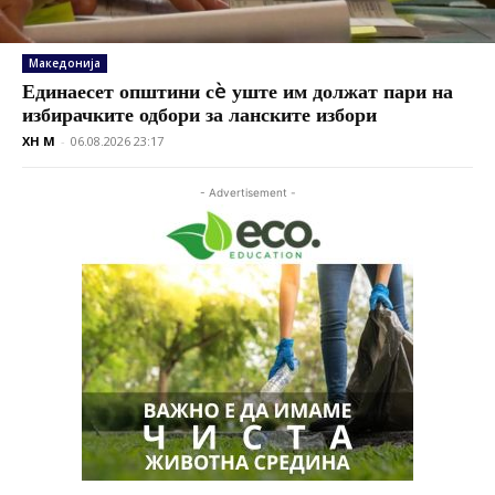
Македонија
Единаесет општини сè уште им должат пари на
избирачките одбори за ланските избори
XH M
-
06.08.2026 23:17
- Advertisement -