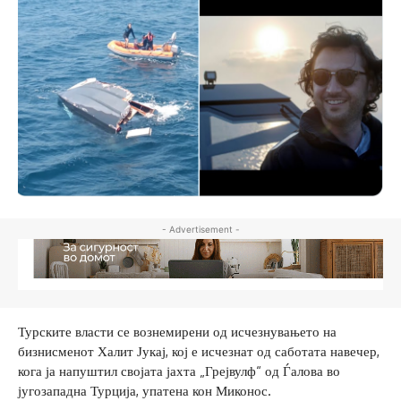
- Advertisement -
Турските власти се вознемирени од исчезнувањето на
бизнисменот Халит Јукај, кој е исчезнат од саботата навечер,
кога ја напуштил својата јахта „Грејвулф“ од Ѓалова во
југозападна Турција, упатена кон Миконос.