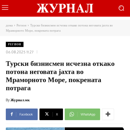
дома
Регион
Турски бизнисмен исчезна откако потона неговата јахта во
Мраморното Море, покрената потрага
РЕГИОН
06.08.2025 11:27
Турски бизнисмен исчезна откако
потона неговата јахта во
Мраморното Море, покрената
потрага
By
Журнал.мк
Facebook
X
WhatsApp