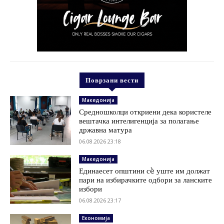
Поврзани вести
Македонија
Средношколци откриени дека користеле
вештачка интелигенција за полагање
државна матура
06.08.2026 23:18
Македонија
Единаесет општини сè уште им должат
пари на избирачките одбори за ланските
избори
06.08.2026 23:17
Економија