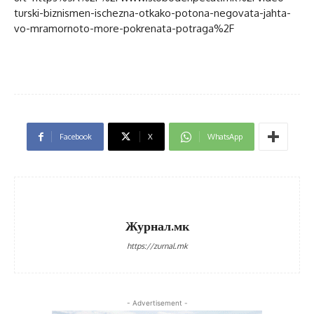
turski-biznismen-ischezna-otkako-potona-negovata-jahta-
vo-mramornoto-more-pokrenata-potraga%2F
Facebook
X
WhatsApp
Журнал.мк
https://zurnal.mk
- Advertisement -