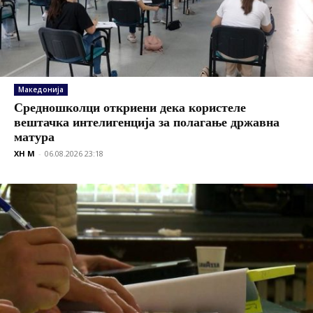
Македонија
Средношколци откриени дека користеле
вештачка интелигенција за полагање државна
матура
XH M
-
06.08.2026 23:18