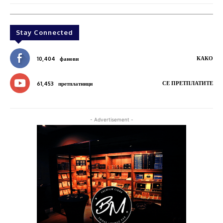
Stay Connected
КАКО
10,404
фанови
СЕ ПРЕТПЛАТИТЕ
61,453
претплатници
- Advertisement -