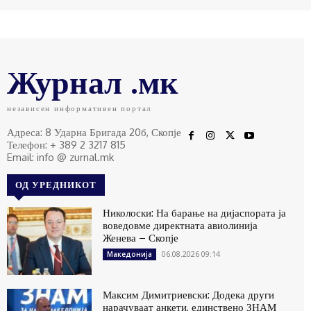
Журнал .мк
независен информативен портал
Адреса: 8 Ударна Бригада 20б, Скопје
Телефон: + 389 2 3217 815
Email: info @ zurnal.mk
ОД УРЕДНИКОТ
Николоски: На барање на дијаспората ја
воведовме директната авиолинија
Женева – Скопје
06.08.2026 09:14
Македонија
Максим Димитриевски: Додека други
нарачуваат анкети, единствено ЗНАМ