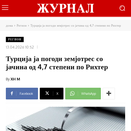
дома
Регион
Турција ја погоди земјотрес со јачина од 4,7 степени по Рихтер
РЕГИОН
13.04.2026 10:52
Турција ја погоди земјотрес со
јачина од 4,7 степени по Рихтер
By
XH M
Facebook
X
WhatsApp