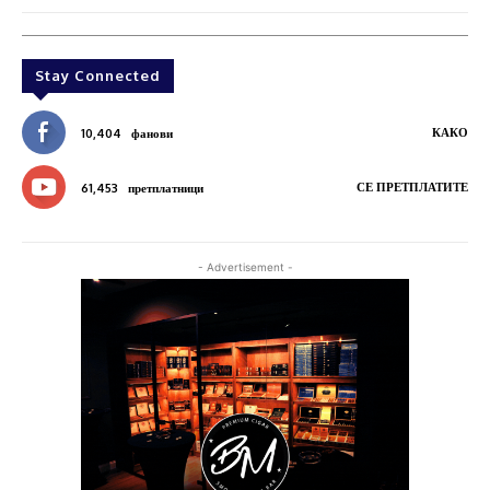
Stay Connected
КАКО
10,404
фанови
СЕ ПРЕТПЛАТИТЕ
61,453
претплатници
- Advertisement -