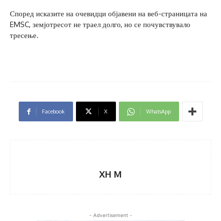
Според исказите на очевидци објавени на веб-страницата на
EMSC, земјотресот не траел долго, но се почувствувало
тресење.
Facebook
X
WhatsApp
XH M
- Advertisement -