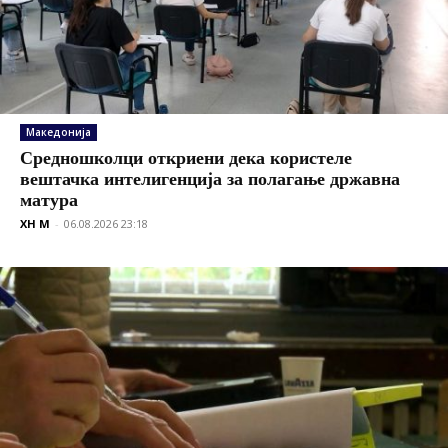
Македонија
Средношколци откриени дека користеле
вештачка интелигенција за полагање државна
матура
XH M
-
06.08.2026 23:18