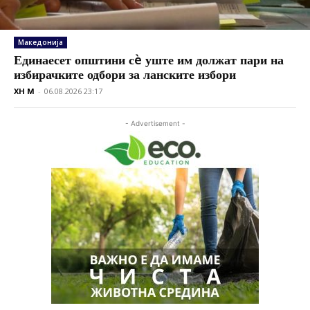
Македонија
Единаесет општини сè уште им должат пари на
избирачките одбори за ланските избори
XH M
-
06.08.2026 23:17
- Advertisement -