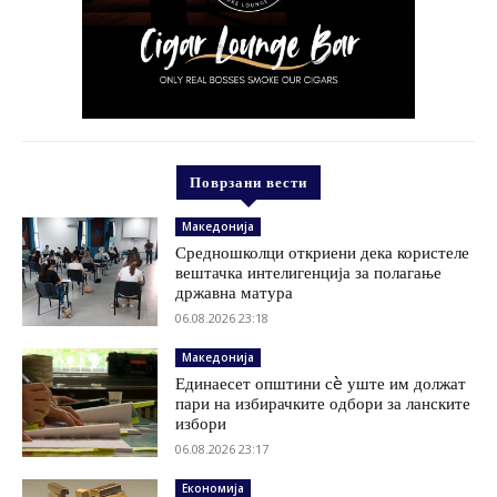
Поврзани вести
Македонија
Средношколци откриени дека користеле
вештачка интелигенција за полагање
државна матура
06.08.2026 23:18
Македонија
Единаесет општини сè уште им должат
пари на избирачките одбори за ланските
избори
06.08.2026 23:17
Економија