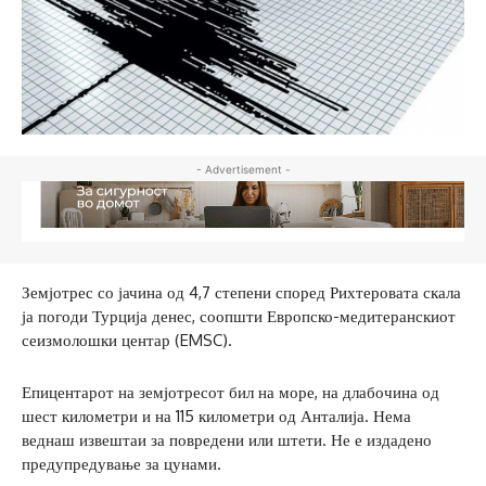
- Advertisement -
Земјотрес со јачина од 4,7 степени според Рихтеровата скала
ја погоди Турција денес, соопшти Европско-медитеранскиот
сеизмолошки центар (EMSC).
Епицентарот на земјотресот бил на море, на длабочина од
шест километри и на 115 километри од Анталија. Нема
веднаш извештаи за повредени или штети. Не е издадено
предупредување за цунами.