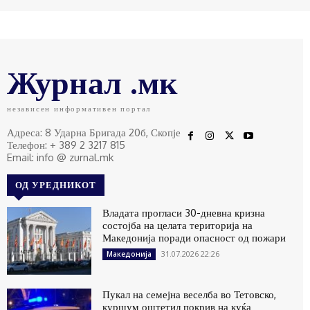
Журнал .мк
независен информативен портал
Адреса: 8 Ударна Бригада 20б, Скопје
Телефон: + 389 2 3217 815
Email: info @ zurnal.mk
ОД УРЕДНИКОТ
Владата прогласи 30-дневна кризна
состојба на целата територија на
Македонија поради опасност од пожари
31.07.2026 22:26
Македонија
Пукал на семејна веселба во Тетовско,
куршум оштетил покрив на куќа