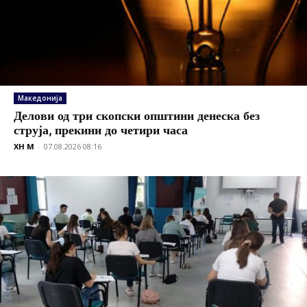
Македонија
Делови од три скопски општини денеска без
струја, прекини до четири часа
XH M
-
07.08.2026 08:16