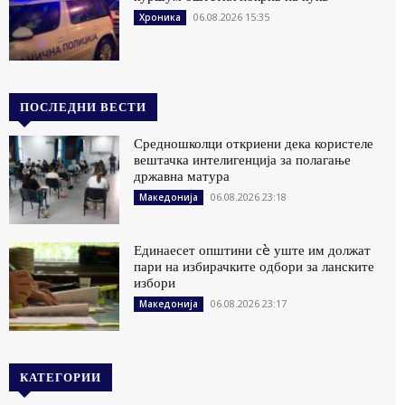
06.08.2026 15:35
Хроника
ПОСЛЕДНИ ВЕСТИ
Средношколци откриени дека користеле
вештачка интелигенција за полагање
државна матура
06.08.2026 23:18
Македонија
Единаесет општини сè уште им должат
пари на избирачките одбори за ланските
избори
06.08.2026 23:17
Македонија
КАТЕГОРИИ