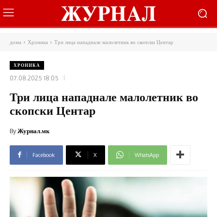
дома
Хроника
Три лица нападнале малолетник во скопски Центар
ХРОНИКА
07.08.2025 18:05
Три лица нападнале малолетник во
скопски Центар
By
Журнал.мк
Facebook
X
WhatsApp