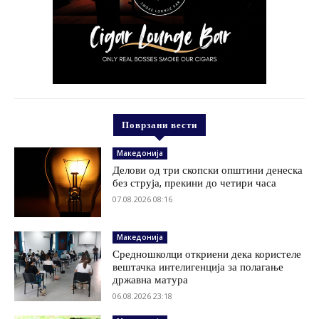
Поврзани вести
Македонија
Делови од три скопски општини денеска
без струја, прекини до четири часа
07.08.2026 08:16
Македонија
Средношколци откриени дека користеле
вештачка интелигенција за полагање
државна матура
06.08.2026 23:18