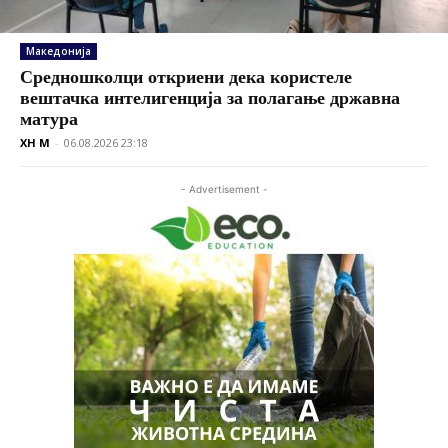
Македонија
Средношколци откриени дека користеле
вештачка интелигенција за полагање државна
матура
XH M
-
06.08.2026 23:18
- Advertisement -