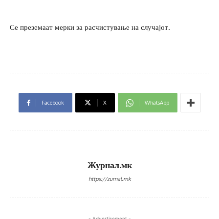
Се преземаат мерки за расчистување на случајот.
Facebook
X
WhatsApp
Журнал.мк
https://zurnal.mk
- Advertisement -