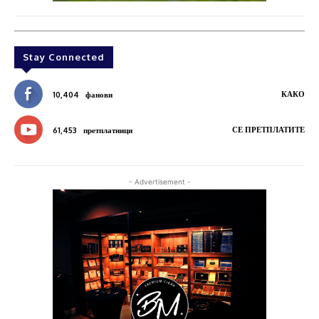
Stay Connected
КАКО
10,404
фанови
СЕ ПРЕТПЛАТИТЕ
61,453
претплатници
- Advertisement -