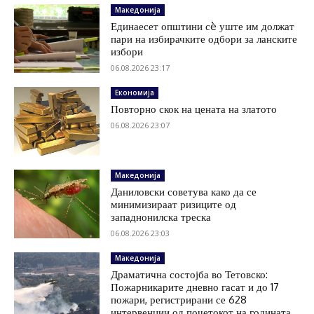
Македонија
Единаесет општини сè уште им должат
пари на избирачките одбори за ланските
избори
06.08.2026 23:17
Економија
Повторно скок на цената на златото
06.08.2026 23:07
Македонија
Даниловски советува како да се
минимизираат ризиците од
западнонилска треска
06.08.2026 23:03
Македонија
Драматична состојба во Тетовско:
Пожарникарите дневно гасат и до 17
пожари, регистрирани се 628
интервенции од почетокот на годината