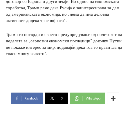
договор со Европа и други земји. Во однос на економската
соработка, Трамп рече дека Русија е заинтересирана за дел
од американската економија, но „нема да има деловна
активност додека трае војната“.
Трамп го потврди и своето предупредување од почетокот на
неделата за „сериозни економски последици“ доколку Путин
не покаже интерес за мир, додавајќи дека тоа го прави „за да
спаси многу животи“.
Facebook
X
WhatsApp