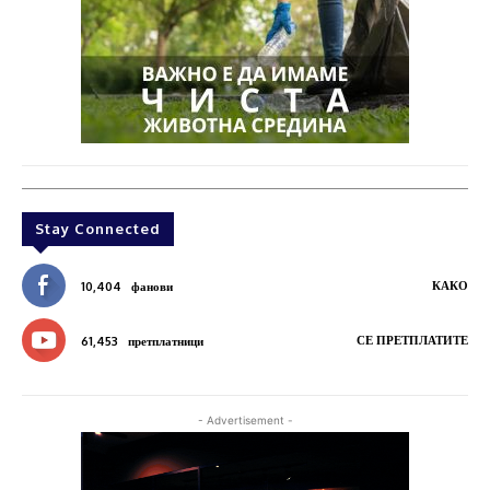
Stay Connected
КАКО
10,404
фанови
СЕ ПРЕТПЛАТИТЕ
61,453
претплатници
- Advertisement -