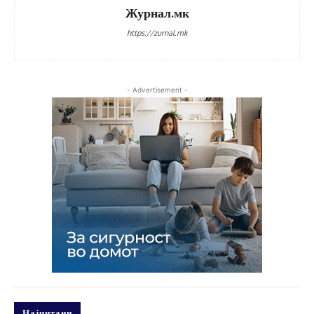
Журнал.мк
https://zurnal.mk
- Advertisement -
Најчитани