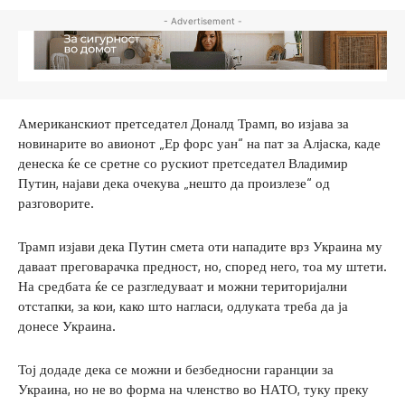
- Advertisement -
Американскиот претседател Доналд Трамп, во изјава за
новинарите во авионот „Ер форс уан“ на пат за Алјаска, каде
денеска ќе се сретне со рускиот претседател Владимир
Путин, најави дека очекува „нешто да произлезе“ од
разговорите.
Трамп изјави дека Путин смета оти нападите врз Украина му
даваат преговарачка предност, но, според него, тоа му штети.
На средбата ќе се разгледуваат и можни територијални
отстапки, за кои, како што нагласи, одлуката треба да ја
донесе Украина.
Тој додаде дека се можни и безбедносни гаранции за
Украина, но не во форма на членство во НАТО, туку преку