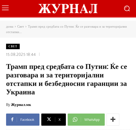
дома
Свет
Трамп пред средбата со Путин: Ќе се разговара и за територијални
отстапки...
СВЕТ
15.08.2025 18:44
Трамп пред средбата со Путин: Ќе се
разговара и за територијални
отстапки и безбедносни гаранции за
Украина
By
Журнал.мк
Facebook
X
WhatsApp