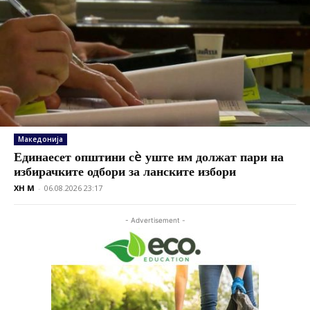
Македонија
Единаесет општини сè уште им должат пари на
избирачките одбори за ланските избори
XH M
-
06.08.2026 23:17
- Advertisement -