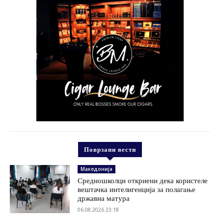
Поврзани вести
Македонија
Средношколци откриени дека користеле
вештачка интелигенција за полагање
државна матура
06.08.2026 23:18