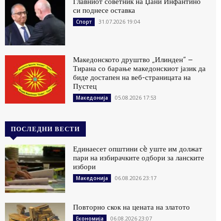
Главниот советник на Џани Инфантино
си поднесе оставка
31.07.2026 19:04
Спорт
Македонското друштво „Илинден“ –
Тирана со барање македонскиот јазик да
биде достапен на веб-страницата на
Пустец
05.08.2026 17:53
Македонија
ПОСЛЕДНИ ВЕСТИ
Единаесет општини сè уште им должат
пари на избирачките одбори за ланските
избори
06.08.2026 23:17
Македонија
Повторно скок на цената на златото
06.08.2026 23:07
Економија