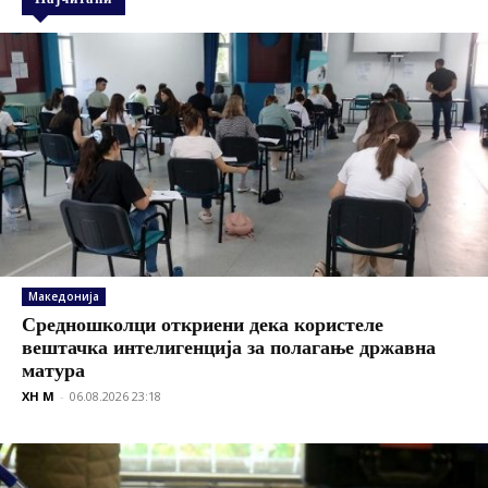
Македонија
Средношколци откриени дека користеле
вештачка интелигенција за полагање државна
матура
XH M
-
06.08.2026 23:18