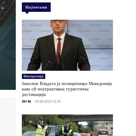
Најчитани
Македонија
Јамалов: Владата ја позиционира Македонија
како сè поатрактивна туристичка
дестинација
XH M
-
09.08.2026 12:29