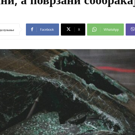
Facebook
X
WhatsApp
делување