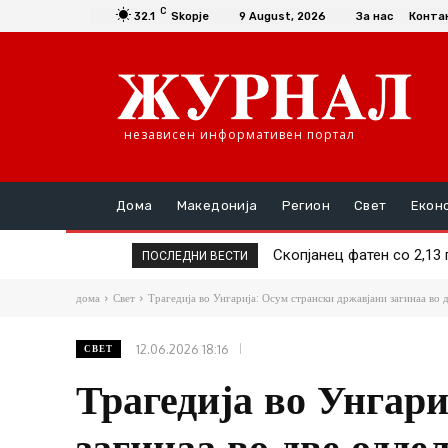
C
32.1
Skopje
9 August, 2026
За нас
Конта
независен информативен портал
Дома
Македонија
Регион
Свет
Екон
Скопјанец фатен со 2,13 п
Тела на хитлерови војни
ПОСЛЕДНИ ВЕСТИ
дома
Свет
Трагедија во Унгарија: Осум странски државјани загинаа во д
12.06.2026 18:16
СВЕТ
Трагедија во Унгар
загинаа во две одде