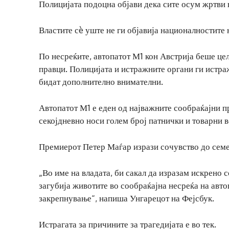
Полицијата подоцна објави дека сите осум жртви 
Властите сè уште не ги објавија националностите 
По несреќите, автопатот М1 кон Австрија беше це
правци. Полицијата и истражните органи ги истраж
бидат дополнително внимателни.
Автопатот М1 е еден од најважните сообраќајни пр
секојдневно носи голем број патнички и товарни в
Премиерот Петер Маѓар изрази сочувство до семеј
„Во име на владата, би сакал да изразам искрено 
загубија животите во сообраќајна несреќа на авт
закрепнување“, напиша Унгарецот на Фејсбук.
Истрагата за причините за трагедијата е во тек.