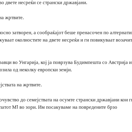
во двете несреќи се странски државјани.
на жртвите.
лосно затворен, а сообраќајот беше пренасочен по алтернат
уваат околностите на двете несреќи и ги повикуваат возачит
авци во Унгарија, кој ја поврзува Будимпешта со Австрија и
озила од неколку европски земји.
ствата на жртвите.
сочувство до семејствата на осумте странски државјани кои г
опатот М1 во зори. Им посакуваме на повредените брзо