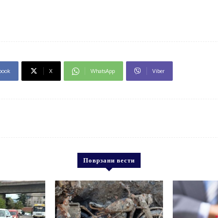
book
X
WhatsApp
Viber
Поврзани вести