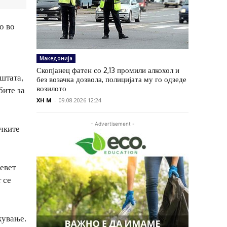
о во
Македонија
Скопјанец фатен со 2,13 промили алкохол и
штата,
без возачка дозвола, полицијата му го одзеде
возилото
бите за
XH M
-
09.08.2026 12:24
- Advertisement -
чките
евет
 се
кување.