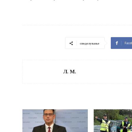
Face
споделување
Л. М.