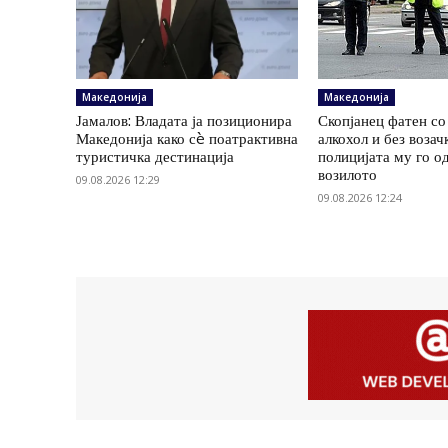
Македонија
Македонија
Јамалов: Владата ја позиционира
Скопјанец фатен со
Македонија како сè поатрактивна
алкохол и без возач
туристичка дестинација
полицијата му го о
возилото
09.08.2026 12:29
09.08.2026 12:24