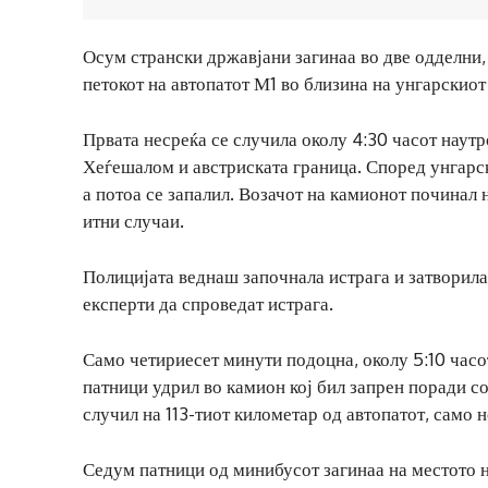
Осум странски државјани загинаа во две одделни,
петокот на автопатот М1 во близина на унгарскиот
Првата несреќа се случила околу 4:30 часот наутро
Хеѓешалом и австриската граница. Според унгарск
а потоа се запалил. Возачот на камионот починал 
итни случаи.
Полицијата веднаш започнала истрага и затворила
експерти да спроведат истрага.
Само четириесет минути подоцна, околу 5:10 часо
патници удрил во камион кој бил запрен поради с
случил на 113-тиот километар од автопатот, само 
Седум патници од минибусот загинаа на местото н