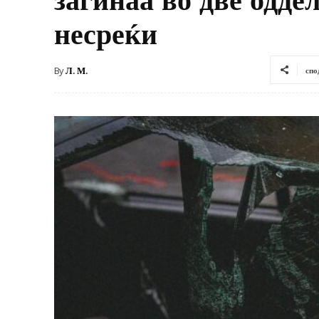
несреќи
By
Л. М.
спо