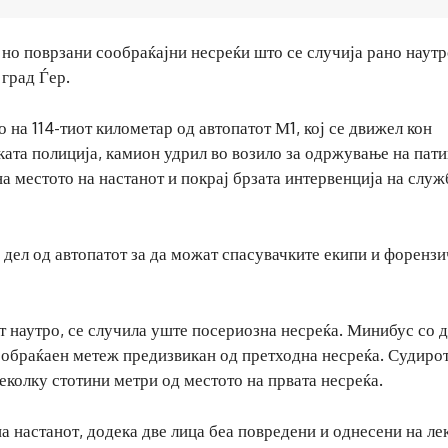
 но поврзани сообраќајни несреќи што се случија рано наутр
 град Ѓер.
 на 114-тиот километар од автопатот М1, кој се движел кон
ата полиција, камион удрил во возило за одржување на пати
на местото на настанот и покрај брзата интервенција на служ
 дел од автопатот за да можат спасувачките екипи и форензи
т наутро, се случила уште посериозна несреќа. Минибус со д
ообраќаен метеж предизвикан од претходна несреќа. Судирот
неколку стотини метри од местото на првата несреќа.
а настанот, додека две лица беа повредени и однесени на ле