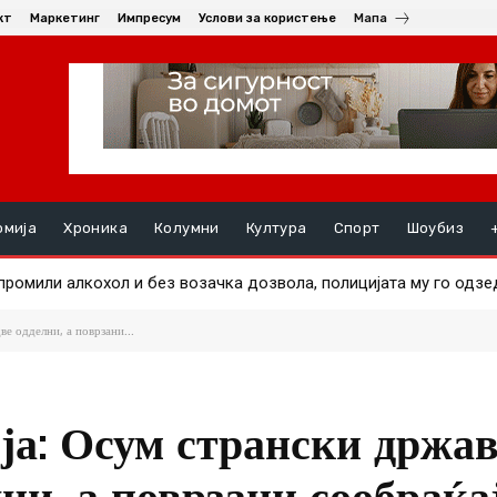
кт
Маркетинг
Импресум
Услови за користење
Мапа
омија
Хроника
Колумни
Култура
Спорт
Шоубиз
ромили алкохол и без возачка дозвола, полицијата му го одзед
ци и возила излегоа на површина по сушата во Дунав
ве одделни, а поврзани...
ија: Осум странски држа
лни, а поврзани сообраќа