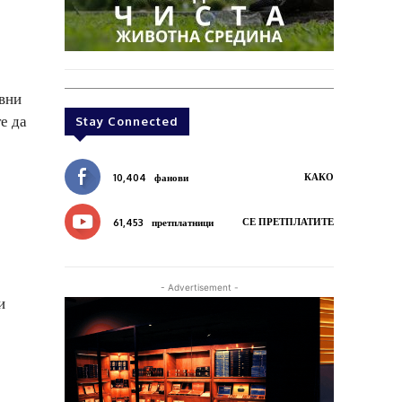
ивни
е да
Stay Connected
КАКО
10,404
фанови
СЕ ПРЕТПЛАТИТЕ
61,453
претплатници
- Advertisement -
и