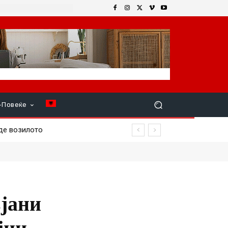
+Повеќе
е возилото
вјани
јни