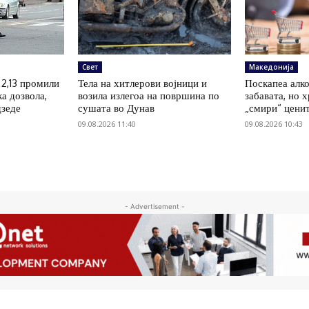
Свет
Македонија
 2,13 промили
Тела на хитлерови војници и
Поскапеа алко
ка дозвола,
возила излегоа на површина по
забавата, но 
дзеде
сушата во Дунав
„смири“ цени
09.08.2026 11:40
09.08.2026 10:43
- Advertisement -