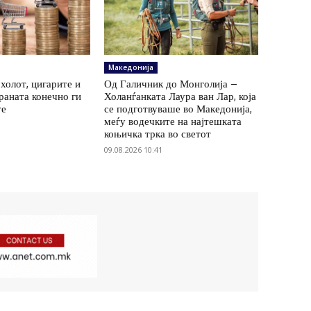
Македонија
холот, цигарите и
Од Галичник до Монголија –
храната конечно ги
Холанѓанката Лаура ван Лар, која
те
се подготвуваше во Македонија,
меѓу водечките на најтешката
коњичка трка во светот
09.08.2026 10:41