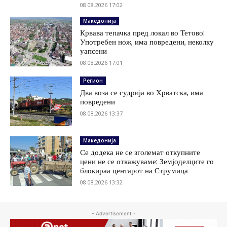
08.08.2026 17:02
Македонија
Крвава тепачка пред локал во Тетово:
Употребен нож, има повредени, неколку
уапсени
08.08.2026 17:01
Регион
Два воза се судрија во Хрватска, има
повредени
08.08.2026 13:37
Македонија
Се додека не се зголемат откупните
цени не се откажуваме: Земјоделците го
блокираа центарот на Струмица
08.08.2026 13:32
- Advertisement -