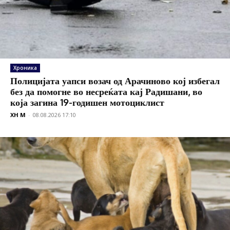
Хроника
Полицијата уапси возач од Арачиново кој избегал
без да помогне во несреќата кај Радишани, во
која загина 19-годишен мотоциклист
XH M
-
08.08.2026 17:10