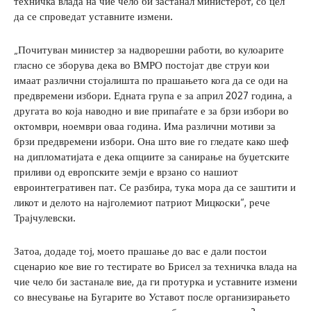
техничка влада на чие чело би застанал министерот, со цел
да се спроведат уставните измени.
„Почитуван министер за надворешни работи, во кулоарите
гласно се зборува дека во ВМРО постојат две струи кои
имаат различни стојалишта по прашањето кога да се оди на
предвремени избори. Едната група е за април 2027 година, а
другата во која наводно и вие припаѓате е за брзи избори во
октомври, ноември оваа година. Има различни мотиви за
брзи предвремени избори. Она што вие го гледате како шеф
на дипломатијата е дека опциите за санирање на буџетските
приливи од европските земји е врзано со нашиот
евроинтегративен пат. Се разбира, тука мора да се заштити и
ликот и делото на најголемиот патриот Мицкоски“, рече
Трајчулевски.
Затоа, додаде тој, моето прашање до вас е дали постои
сценарио кое вие го тестирате во Брисел за техничка влада на
чие чело би застанале вие, да ги протурка и уставните измени
со внесување на Бугарите во Уставот после организирањето