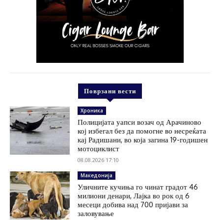
Поврзани вести
Хроника
Полицијата уапси возач од Арачиново
кој избегал без да помогне во несреќата
кај Радишани, во која загина 19-годишен
мотоциклист
08.08.2026 17:10
Македонија
Уличните кучиња го чинат градот 46
милиони денари, Лајка во рок од 6
месеци добива над 700 пријави за
заловување