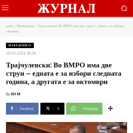
дома
Македонија
Трајчулевски: Во ВМРО има две струи – едната е за избори
следната...
МАКЕДОНИЈА
28.05.2026 18:08
Трајчулевски: Во ВМРО има две
струи – едната е за избори следната
година, а другата е за октомври
By
XH M
Facebook
X
WhatsApp