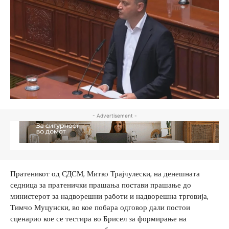
- Advertisement -
Пратеникот од СДСМ, Митко Трајчулески, на денешната
седница за пратенички прашања постави прашање до
министерот за надворешни работи и надворешна трговија,
Тимчо Муцунски, во кое побара одговор дали постои
сценарио кое се тестира во Брисел за формирање на