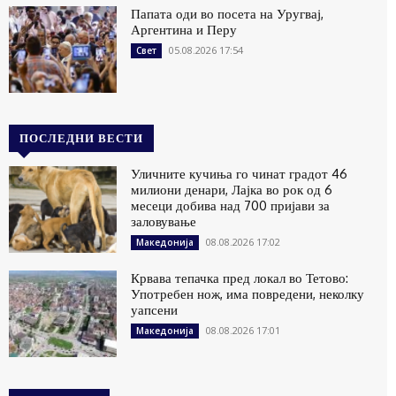
Папата оди во посета на Уругвај,
Аргентина и Перу
05.08.2026 17:54
Свет
ПОСЛЕДНИ ВЕСТИ
Уличните кучиња го чинат градот 46
милиони денари, Лајка во рок од 6
месеци добива над 700 пријави за
заловување
08.08.2026 17:02
Македонија
Крвава тепачка пред локал во Тетово:
Употребен нож, има повредени, неколку
уапсени
08.08.2026 17:01
Македонија