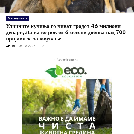
Македонија
Уличните кучиња го чинат градот 46 милиони
денари, Лајка во рок од 6 месеци добива над 700
пријави за заловување
XH M
-
08.08.2026 17:02
- Advertisement -