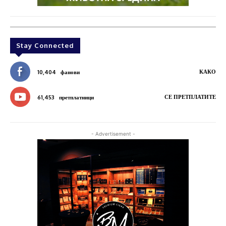
Stay Connected
КАКО
10,404
фанови
СЕ ПРЕТПЛАТИТЕ
61,453
претплатници
- Advertisement -