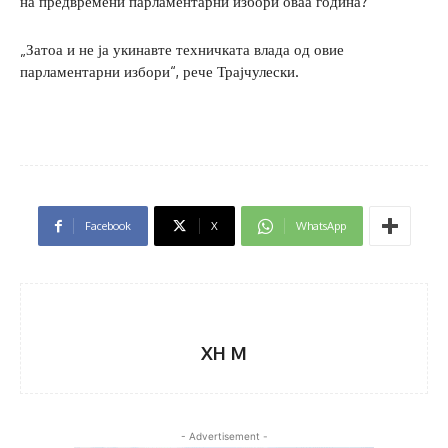
на предвремени парламентарни избори оваа година?
„Затоа и не ја укинавте техничката влада од овие
парламентарни избори“, рече Трајчулески.
Facebook
X
WhatsApp
XH M
- Advertisement -