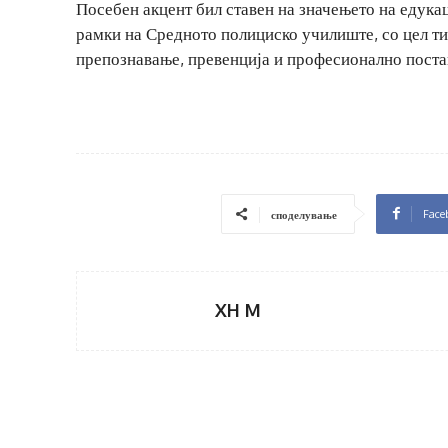
Посебен акцент бил ставен на значењето на едука
рамки на Средното полициско училиште, со цел ти
препознавање, превенција и професионално поста
Face
споделување
XH M