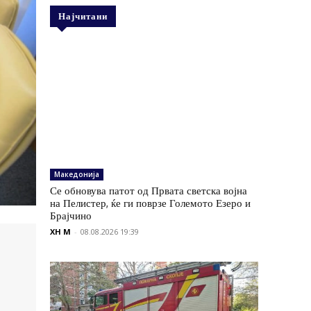
Најчитани
Македонија
Се обновува патот од Првата светска војна
на Пелистер, ќе ги поврзе Големото Езеро и
Брајчино
XH M
-
08.08.2026 19:39