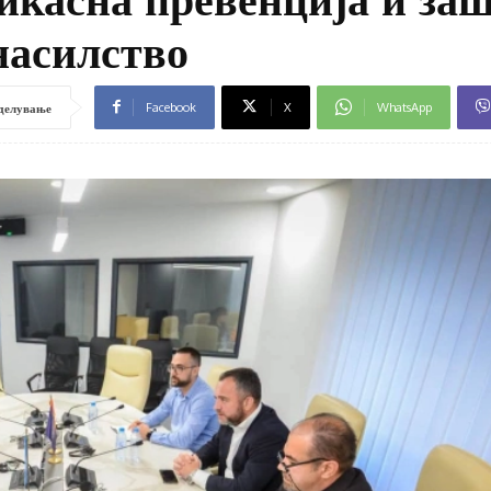
насилство
Facebook
X
WhatsApp
делување