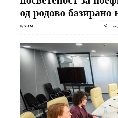
од родово базирано 
By
XH M
спо