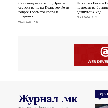
Се обновува патот од Првата
Пожар во Кисела В
светска војна на Пелистер, ќе ги
пренесен во болни
поврзе Големото Езеро и
вдишување чад
Брајчино
08.08.2026 18:42
08.08.2026 19:39
Журнал .мк
ОД У
независен информативен портал