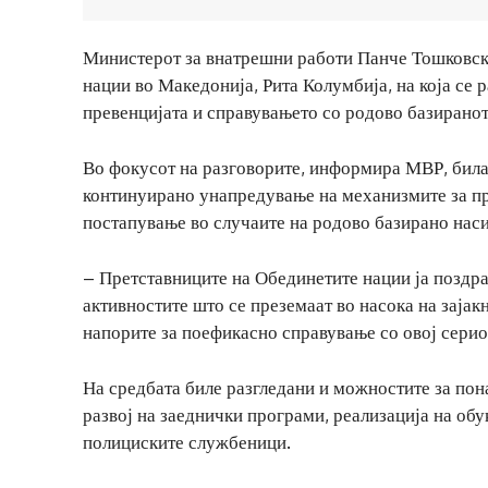
Министерот за внатрешни работи Панче Тошковски
нации во Македонија, Рита Колумбија, на која се 
превенцијата и справувањето со родово базиранот
Во фокусот на разговорите, информира МВР, била
континуирано унапредување на механизмите за пр
постапување во случаите на родово базирано наси
– Претставниците на Обединетите нации ја поздра
активностите што се преземаат во насока на зајак
напорите за поефикасно справување со овој сери
На средбата биле разгледани и можностите за по
развој на заеднички програми, реализација на об
полициските службеници.