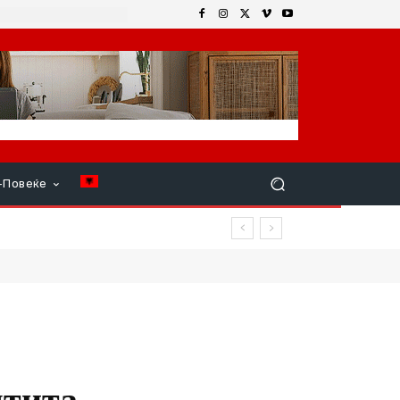
+Повеќе
штита