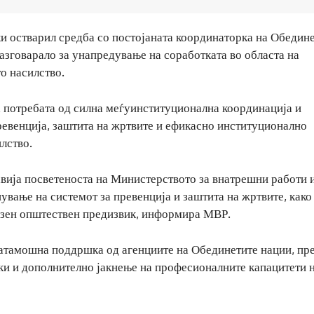
 остварил средба со постојаната координаторка на Обедин
разговарало за унапредување на соработката во областа на
о насилство.
 потребата од силна меѓуинституционална координација и
евенција, заштита на жртвите и ефикасно институционално
лство.
вија посветеноста на Министерството за внатрешни работи 
нување на системот за превенција и заштита на жртвите, како
озен општествен предизвик, информира МВР.
натамошна поддршка од агенциите на Обединетите нации, пр
уки и дополнително јакнење на професионалните капацитети 