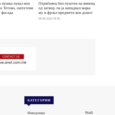
а пушка пукал кон
Охриѓанец бил пуштен на викенд
во Тетово, оштетени
од затвор, па ја нападнал мајка
и фасада
му и фрлал предмети кон домот
08.08.2026 18:40
КАТЕГОРИИ
Македонија
9540