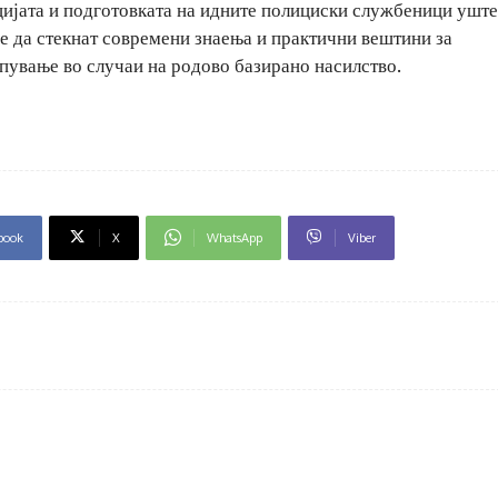
цијата и подготовката на идните полициски службеници уште
е да стекнат современи знаења и практични вештини за
пување во случаи на родово базирано насилство.
book
X
WhatsApp
Viber