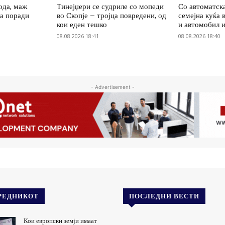
ода, маж
Тинејџери се судриле со мопеди
Со автоматск
ца поради
во Скопје – тројца повредени, од
семејна куќа 
кои еден тешко
и автомобил 
08.08.2026 18:41
08.08.2026 18:40
- Advertisement -
РЕДНИКОТ
ПОСЛЕДНИ ВЕСТИ
Кои европски земји имаат