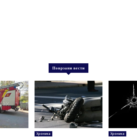
Поврзани вести
Хроника
Хроника