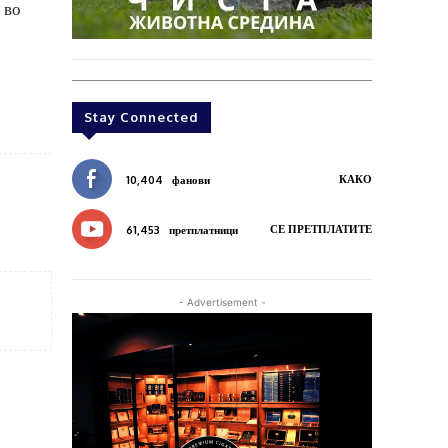
 во
Stay Connected
КАКО
10,404
фанови
СЕ ПРЕТПЛАТИТЕ
61,453
претплатници
- Advertisement -