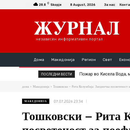
C
28.8
Skopje
8 August, 2026
За нас
Конта
независен информативен портал
Дома
Македонија
Регион
Свет
Екон
Пожар во Кисела Вода, ма
Тинејџери се судриле со
ПОСЛЕДНИ ВЕСТИ
дома
Македонија
Тошковски – Рита Колумбија: Заедничка посветеност за
07.07.2026 23:34
МАКЕДОНИЈА
Тошковски – Рита К
посветеност за пое