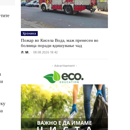
етите
Хроника
Пожар во Кисела Вода, маж пренесен во
болница поради вдишување чад
Л. М.
-
08.08.2026 18:42
- Advertisement -
и
 и
еку
на