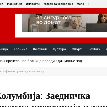
кт
Маркетинг
Импресум
Услови за користење
Мапа
омија
Хроника
Колумни
Култура
Спорт
Шоубиз
ж пренесен во болница поради вдишување чад
 мопеди во Скопје – тројца повредени, од кои еден тешко
 поефикасна превенција и заштита од...
олумбија: Заедничка
фикасна превенција и за