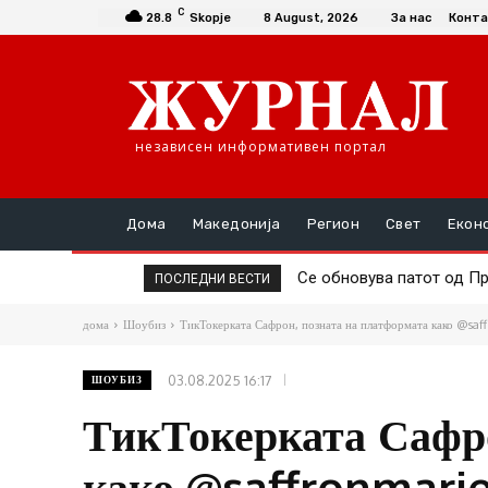
C
28.8
Skopje
8 August, 2026
За нас
Конта
независен информативен портал
Дома
Македонија
Регион
Свет
Екон
Пожар во Кисела Вода, 
ПОСЛЕДНИ ВЕСТИ
дома
Шоубиз
ТикТокерката Сафрон, позната на платформата како @saff
03.08.2025 16:17
ШОУБИЗ
ТикТокерката Сафро
како @saffronmarie