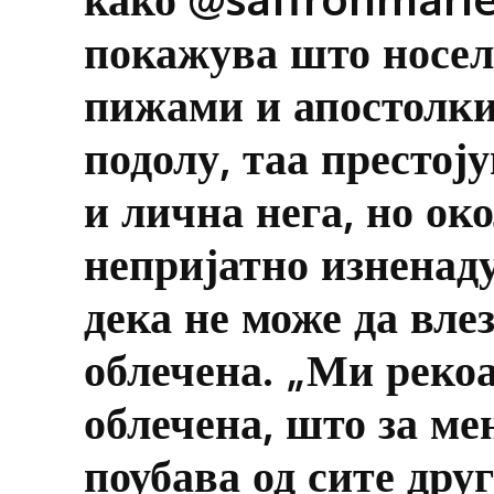
покажува што носела
пижами и апостолки
подолу, таа престој
и лична нега, но око
непријатно изненад
дека не може да вле
облечена. „Ми рекоа
облечена, што за ме
поубава од сите друг