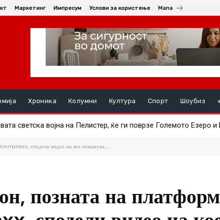
кт
Маркетинг
Импресум
Услови за користење
Мапа
омија
Хроника
Колумни
Култура
Спорт
Шоубиз
маж пренесен во болница поради вдишување чад
ronmariexx, сподели видео на кое покажува...
н, позната на платформ
xx, сподели видео на ко