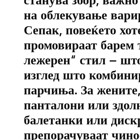
на облекување варир
Сепак, повеќето хот
промовираат барем 
лежерен“ стил – што
изглед што комбини
парчиња. За жените,
панталони или здол
балетанки или диск
препорачуваат чино