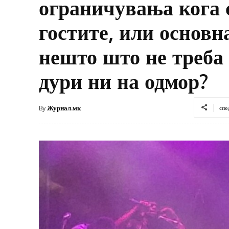
ограничувања кога с
гостите, или основн
нешто што не треба 
дури ни на одмор?
By
Журнал.мк
спо