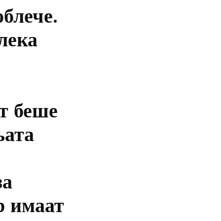
облече.
лека
т беше
њата
за
р имаат