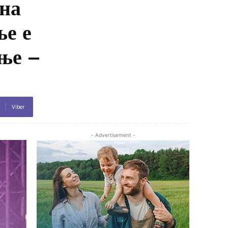
 на
ње е
ање –
Viber
- Advertisement -