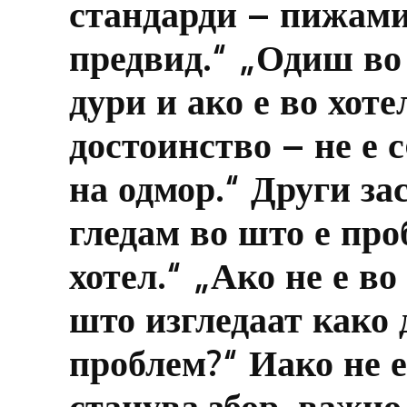
стандарди – пижами
предвид.“ „Одиш во 
дури и ако е во хот
достоинство – не е 
на одмор.“ Други за
гледам во што е про
хотел.“ „Ако не е в
што изгледаат како 
проблем?“ Иако не е
станува збор, важно