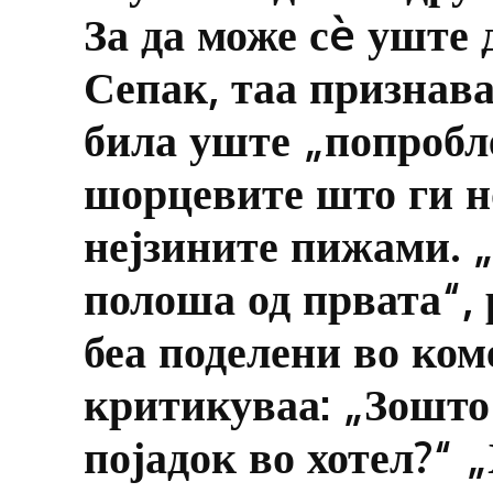
За да може сè уште д
Сепак, таа признава
била уште „попробл
шорцевите што ги н
нејзините пижами. 
полоша од првата“, 
беа поделени во ком
критикуваа: „Зошто
појадок во хотел?“ 