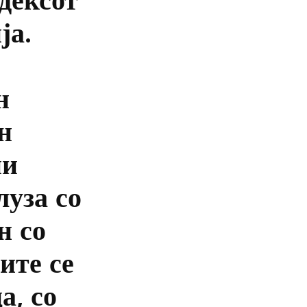
ја.
н
н
ни
луза со
н со
ите се
а, со