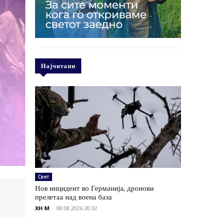
Најчитани
Свет
Нов инцидент во Германија, дронови
прелетаа над воена база
XH M
-
08.08.2026 20:32