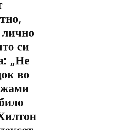
т
тно,
а лично
што си
а: „Не
док во
пижами
 било
 Хилтон
одексот