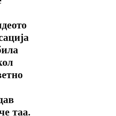
идеото
сација
била
кол
ветно
дав
че таа.