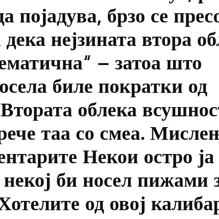
а појадува, брзо се прес
 дека нејзината втора об
ематична“ – затоа што
осела биле пократки од
„Втората облека всушнос
рече таа со смеа. Мисле
ентарите Некои остро ја
 некој би носел пижами 
„Хотелите од овој калиба