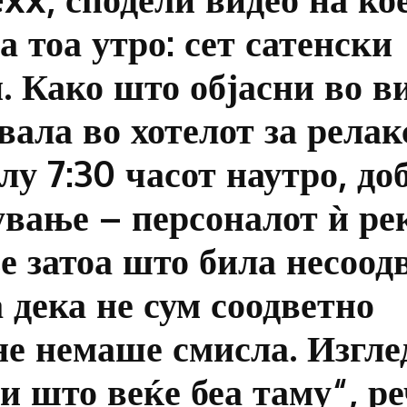
 тоа утро: сет сатенски
. Како што објасни во в
увала во хотелот за релак
лу 7:30 часот наутро, до
ување – персоналот ѝ ре
зе затоа што била несоод
 дека не сум соодветно
не немаше смисла. Изгле
и што веќе беа таму“, ре