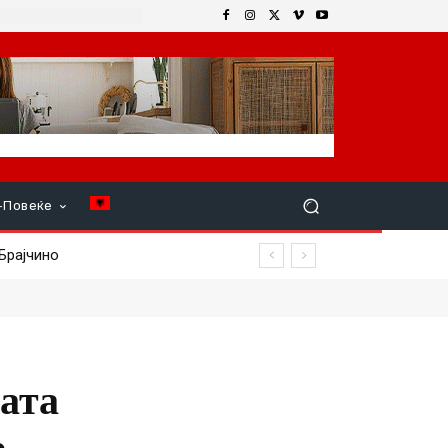
+Повеќе
ата
е