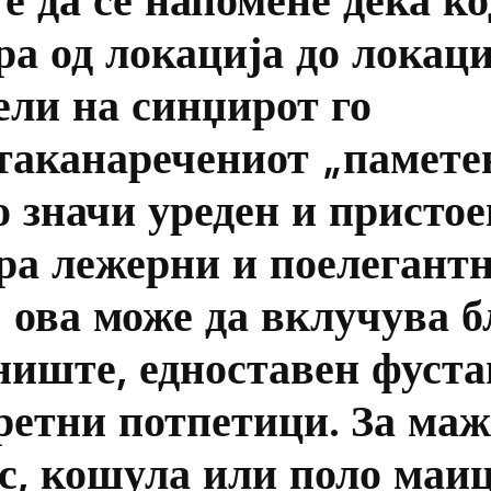
а од локација до локаци
ели на синџирот го
таканаречениот „памете
 значи уреден и пристое
ра лежерни и поелегант
 ова може да вклучува б
ниште, едноставен фуста
ретни потпетици. За маж
с, кошула или поло маиц