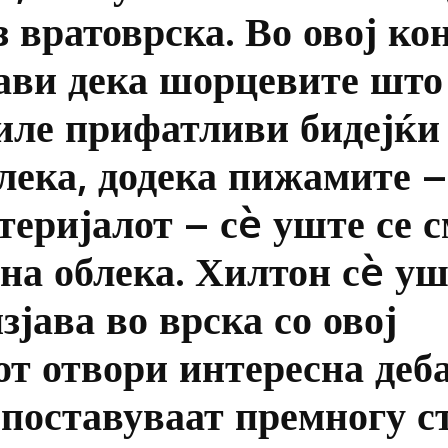
з вратоврска. Во овој ко
тави дека шорцевите што
биле прифатливи бидејќи
лека, додека пижамите –
атеријалот – сè уште се 
на облека. Хилтон сè уш
зјава во врска со овој
от отвори интересна деба
 поставуваат премногу с