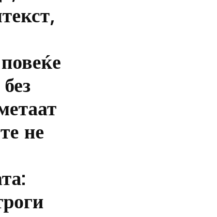
нтекст,
 повеќе
 без
сметаат
те не
та:
троги