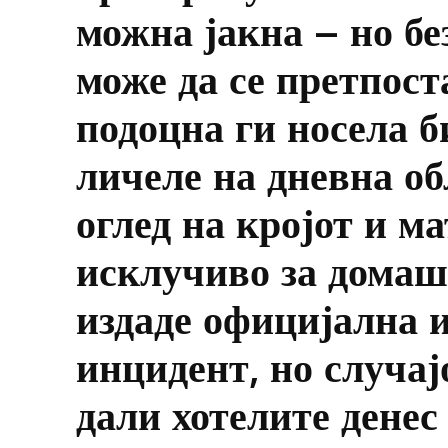
можна јакна – но бе
може да се претпос
подоцна ги носела 
личеле на дневна об
оглед на кројот и м
исклучиво за домаш
издаде официјална и
инцидент, но случај
дали хотелите денес