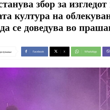
танува збор за изгледот
ата култура на облекува
да се доведува во праш
Facebook
X
WhatsApp
делување