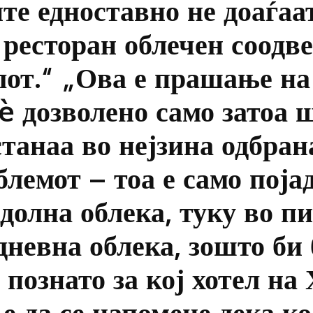
те едноставно не доаѓаа
ресторан облечен соодве
елот.“ „Ова е прашање н
сè дозволено само затоа 
станаа во нејзина одбран
блемот – тоа е само поја
о долна облека, туку во 
дневна облека, зошто би
 познато за кој хотел на
 е да се напомене дека к