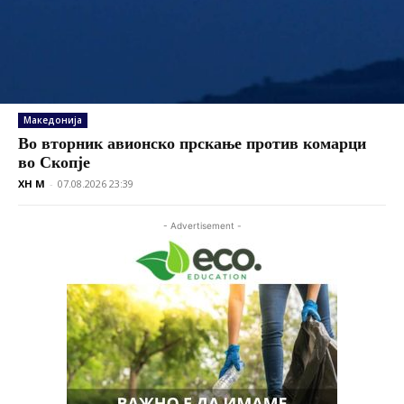
Македонија
Во вторник авионско прскање против комарци
во Скопје
XH M
-
07.08.2026 23:39
- Advertisement -