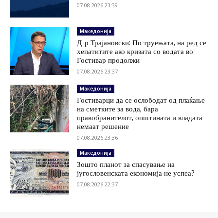
07.08.2026 23:39
Македонија
Д-р Трајановски: По труењата, на ред се
хепатитите ако кризата со водата во
Гостивар продолжи
07.08.2026 23:37
Македонија
Гостиварци да се ослободат од плаќање
на сметките за вода, бара
правобранителот, општината и владата
немаат решение
07.08.2026 23:36
Македонија
Зошто планот за спасување на
југословенската економија не успеа?
07.08.2026 22:37