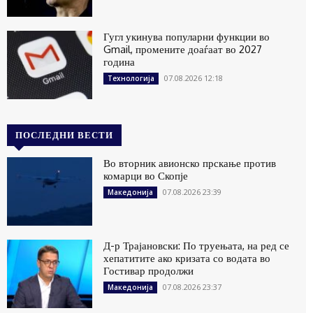
Гугл укинува популарни функции во
Gmail, промените доаѓаат во 2027
година
07.08.2026 12:18
Технологија
ПОСЛЕДНИ ВЕСТИ
Во вторник авионско прскање против
комарци во Скопје
07.08.2026 23:39
Македонија
Д-р Трајановски: По труењата, на ред се
хепатитите ако кризата со водата во
Гостивар продолжи
07.08.2026 23:37
Македонија