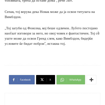
топлината, треба да остане дома“, рече Лот.
Сепак, тој верува дека Новак може да ја освои титулата на
Вимблдон.
„Тој загуби од Фонсека, кој беше одличен. Луѓето постојано
наоѓаат изговори за него, но овој човек е фантастичен. Тој сè
уште може да освои Гренд слем, како Вимблдон, бидејќи
условите ќе бидат побрзи“, истакна тој.
Facebook
X
WhatsApp