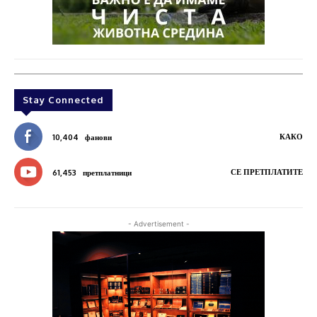
Stay Connected
КАКО
10,404
фанови
СЕ ПРЕТПЛАТИТЕ
61,453
претплатници
- Advertisement -