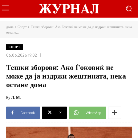
дома
Спорт
Тешки зборови: Ако Ѓоковиќ не може да ја издржи жештината, нека
остане...
СПОРТ
05.06.2026 19:02
Тешки зборови: Ако Ѓоковиќ не
може да ја издржи жештината, нека
остане дома
By
Л. М.
Facebook
X
WhatsApp