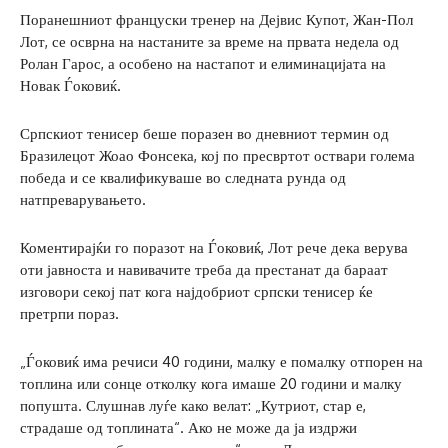
Поранешниот француски тренер на Дејвис Купот, Жан-Пол
Лот, се осврна на настаните за време на првата недела од
Ролан Гарос, а особено на настапот и елиминацијата на
Новак Ѓоковиќ.
Српскиот тенисер беше поразен во дневниот термин од
Бразилецот Жоао Фонсека, кој по пресвртот оствари голема
победа и се квалификуваше во следната рунда од
натпреварувањето.
Коментирајќи го поразот на Ѓоковиќ, Лот рече дека верува
оти јавноста и навивачите треба да престанат да бараат
изговори секој пат кога најдобриот српски тенисер ќе
претрпи пораз.
„Ѓоковиќ има речиси 40 години, малку е помалку отпорен на
топлина или сонце отколку кога имаше 20 години и малку
попушта. Слушнав луѓе како велат: „Кутриот, стар е,
страдаше од топлината“. Ако не може да ја издржи