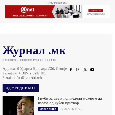
- Advertisement -
Журнал .мк
независен информативен портал
Адреса: 8 Ударна Бригада 20б, Скопје
Телефон: + 389 2 3217 815
Email: info @ zurnal.mk
ОД УРЕДНИКОТ
Груби за две и пол недели можно е да
излезе од куќен притвор
06.08.2026 13:52
Македонија