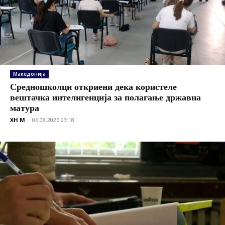
Македонија
Средношколци откриени дека користеле
вештачка интелигенција за полагање државна
матура
XH M
-
06.08.2026 23:18