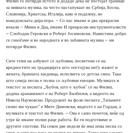
Филип го потврди истото и додаде дека не постојат граници
за нивната музика, па често настапуваат во Србија, Босна,
Словенија, Хрватска, Италија, како и подалеку, во
македонската дијаспора. – Со нас имаме и два прекрасни
вокали – Мими и Дац, имаме И прекрасни инструменталисти
– Слободан Геровски и Роберт Јосимовски. Навистина добро
се снаоѓаме и во народната и во забавната музика – ни
потврди Филип.
Сите теми на албумот се љубовни, посветени се на
вредностите на традицијата што опстојува меѓу мажот и
жената, брачната заедница, исполнета со детска смеа. Така
што секоја песна е полна со љубовни емоции. Музиката и
текстот за песната „Љубов, што е љубов“ се на Филип,
додека аранжманот е на Роберт Билбилов, а видеото на
Никола Наумовски. Продуцент на фолк-песната „Тапаните
силно ми чукаат“ е Мите Димовски, видеото е на Гордан, а
музиката и текстот на Филип. – Ова е само почеток, веќе од
утре ќе имаме полни раце работа. Ќе ги подготвиме и
другите спотови. На секои две недели ќе има нова песна со
спот, и сето тоа така до крајот на летото. Затоа што сакаме