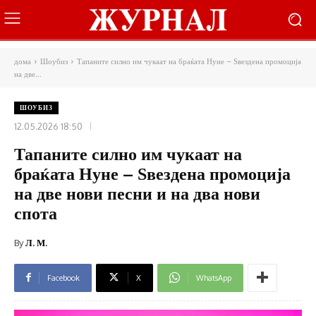
дома
Шоубиз
Тапаните силно им чукаат на браќата Нуне – Ѕвездена промоција
на две...
ШОУБИЗ
12.05.2026 18:50
Тапаните силно им чукаат на
браќата Нуне – Ѕвездена промоција
на две нови песни и на два нови
спота
By
Л. М.
Facebook
X
WhatsApp