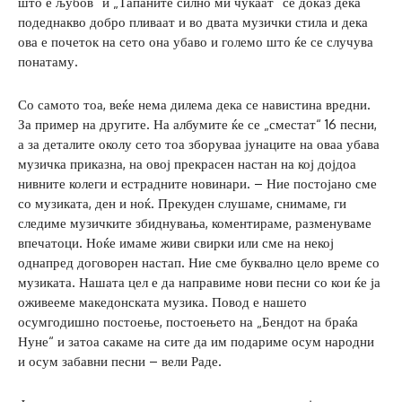
што е љубов“ и „Тапаните силно ми чукаат“ се доказ дека
подеднакво добро пливаат и во двата музички стила и дека
ова е почеток на сето она убаво и големо што ќе се случува
понатаму.
Со самото тоа, веќе нема дилема дека се навистина вредни.
За пример на другите. На албумите ќе се „сместат“ 16 песни,
а за деталите околу сето тоа зборуваа јунаците на оваа убава
музичка приказна, на овој прекрасен настан на кој дојдоа
нивните колеги и естрадните новинари. – Ние постојано сме
со музиката, ден и ноќ. Прекуден слушаме, снимаме, ги
следиме музичките збиднувања, коментираме, разменуваме
впечатоци. Ноќе имаме живи свирки или сме на некој
однапред договорен настап. Ние сме буквално цело време со
музиката. Нашата цел е да направиме нови песни со кои ќе ја
оживееме македонската музика. Повод е нашето
осумгодишно постоење, постоењето на „Бендот на браќа
Нуне“ и затоа сакаме на сите да им подариме осум народни
и осум забавни песни – вели Раде.