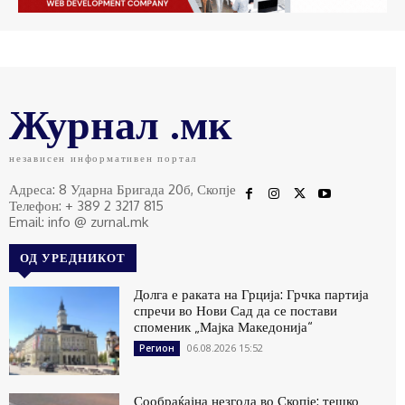
Журнал .мк
независен информативен портал
Адреса: 8 Ударна Бригада 20б, Скопје
Телефон: + 389 2 3217 815
Email: info @ zurnal.mk
ОД УРЕДНИКОТ
Долга е раката на Грција: Грчка партија
спречи во Нови Сад да се постави
споменик „Мајка Македонија“
06.08.2026 15:52
Регион
Сообраќајна незгода во Скопје: тешко