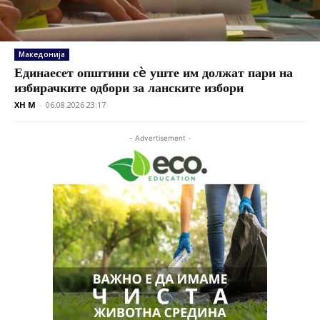
Македонија
Единаесет општини сè уште им должат пари на
избирачките одбори за ланските избори
XH M
-
06.08.2026 23:17
- Advertisement -