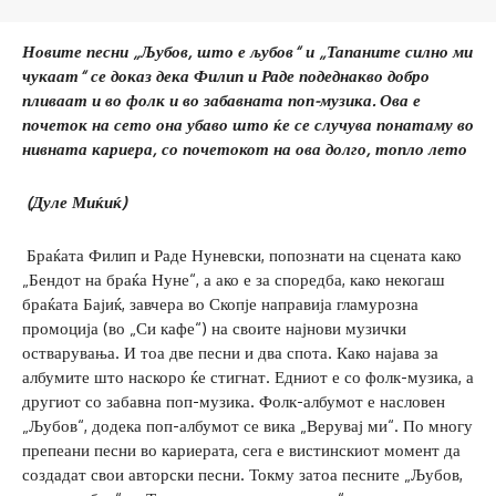
Новите песни „Љубов, што е љубов“ и „Тапаните силно ми
чукаат“ се доказ дека Филип и Раде подеднакво добро
пливаат и во фолк и во забавната поп-музика. Ова е
почеток на сето она убаво што ќе се случува понатаму во
нивната кариера, со почетокот на ова долго, топло лето
(
Дуле Миќиќ)
Браќата Филип и Раде Нуневски, попознати на сцената како
„Бендот на браќа Нуне“, а ако е за споредба, како некогаш
браќата Бајиќ, завчера во Скопје направија гламурозна
промоција (во „Си кафе“) на своите најнови музички
остварувања. И тоа две песни и два спота. Како најава за
албумите што наскоро ќе стигнат. Едниот е со фолк-музика, а
другиот со забавна поп-музика. Фолк-албумот е насловен
„Љубов“, додека поп-албумот се вика „Верувај ми“. По многу
препеани песни во кариерата, сега е вистинскиот момент да
создадат свои авторски песни. Токму затоа песните „Љубов,