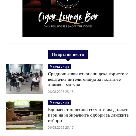
Поврзани вести
Македонија
Средношколци откриени дека користеле
вештачка интелигенција за полагање
државна матура
06.08.2026 23:18
Македонија
Единаесет општини сè уште им должат
пари на избирачките одбори за ланските
избори
06.08.2026 23:17