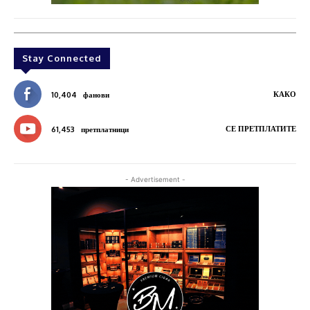
Stay Connected
КАКО
10,404
фанови
СЕ ПРЕТПЛАТИТЕ
61,453
претплатници
- Advertisement -