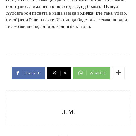
постојано да има нешто ново од нас, од браќата Нуне, а
љубовта кон песната е наша ѕвезда водилка. Ете така, убаво,
им објасни Раде на сите. И личи да биде така, секако поради
тие убави песни, идни македонски хитови.
Facebook
X
WhatsApp
Л. М.