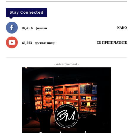
Stay Connected
КАКО
10,404
фанови
СЕ ПРЕТПЛАТИТЕ
61,453
претплатници
- Advertisement -