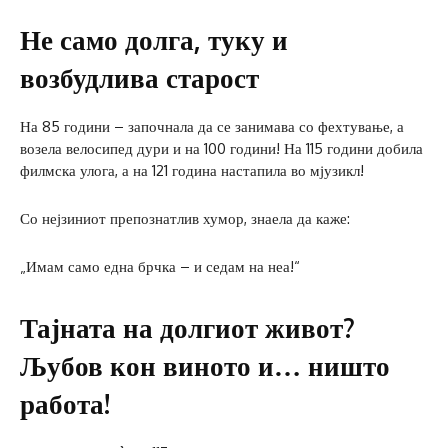
Не само долга, туку и
возбудлива старост
На 85 години – започнала да се занимава со фехтување, а
возела велосипед дури и на 100 години! На 115 години добила
филмска улога, а на 121 година настапила во мјузикл!
Со нејзиниот препознатлив хумор, знаела да каже:
„Имам само една брчка – и седам на неа!“
Тајната на долгиот живот?
Љубов кон виното и… ништо
работа!