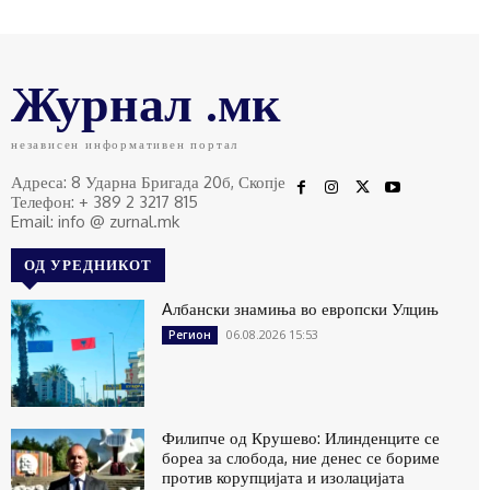
Журнал .мк
независен информативен портал
Адреса: 8 Ударна Бригада 20б, Скопје
Телефон: + 389 2 3217 815
Email: info @ zurnal.mk
ОД УРЕДНИКОТ
Aлбански знамиња во европски Улцињ
06.08.2026 15:53
Регион
Филипче од Крушево: Илинденците се
бореа за слобода, ние денес се бориме
против корупцијата и изолацијата