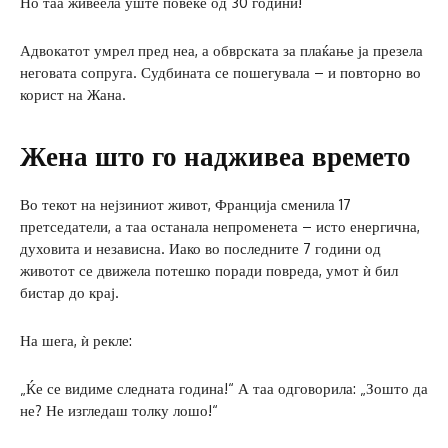
Но таа живеела уште повеќе од 30 години!
Адвокатот умрел пред неа, а обврската за плаќање ја презела
неговата сопруга. Судбината се пошегувала – и повторно во
корист на Жана.
Жена што го надживеа времето
Во текот на нејзиниот живот, Франција сменила 17
претседатели, а таа останала непроменета – исто енергична,
духовита и независна. Иако во последните 7 години од
животот се движела потешко поради повреда, умот ѝ бил
бистар до крај.
На шега, ѝ рекле:
„Ќе се видиме следната година!“ А таа одговорила: „Зошто да
не? Не изгледаш толку лошо!“