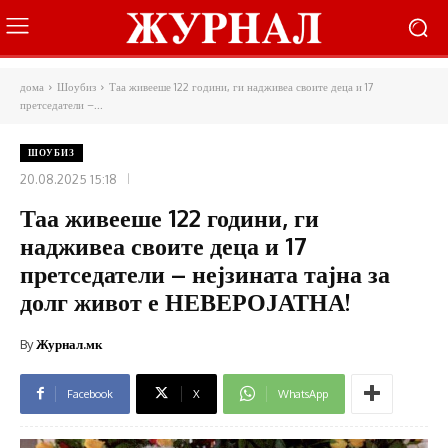
дома
Шоубиз
Таа живееше 122 години, ги надживеа своите деца и 17
претседатели –...
ШОУБИЗ
20.08.2025 15:18
Таа живееше 122 години, ги
надживеа своите деца и 17
претседатели – нејзината тајна за
долг живот е НЕВЕРОЈАТНА!
By
Журнал.мк
Facebook
X
WhatsApp