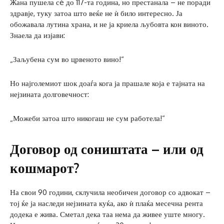
Жана пушела сè до 117-та година, но престанала – не поради
здравје, туку затоа што веќе не ѝ било интересно. Ја
обожавала лутина храна, и не ја криела љубовта кон виното.
Знаела да изјави:
„Заљубена сум во црвеното вино!“
Но најголемиот шок доаѓа кога ја прашале која е тајната на
нејзината долговечност:
„Можеби затоа што никогаш не сум работела!“
Договор од соништата – или од
кошмарот?
На свои 90 години, склучила необичен договор со адвокат –
тој ќе ја наследи нејзината куќа, ако ѝ плаќа месечна рента
додека е жива. Сметал дека таа нема да живее уште многу.