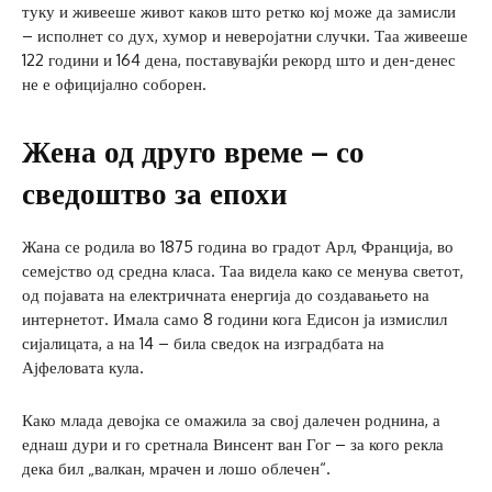
туку и живееше живот каков што ретко кој може да замисли
– исполнет со дух, хумор и неверојатни случки. Таа живееше
122 години и 164 дена, поставувајќи рекорд што и ден-денес
не е официјално соборен.
Жена од друго време – со
сведоштво за епохи
Жана се родила во 1875 година во градот Арл, Франција, во
семејство од средна класа. Таа видела како се менува светот,
од појавата на електричната енергија до создавањето на
интернетот. Имала само 8 години кога Едисон ја измислил
сијалицата, а на 14 – била сведок на изградбата на
Ајфеловата кула.
Како млада девојка се омажила за свој далечен роднина, а
еднаш дури и го сретнала Винсент ван Гог – за кого рекла
дека бил „валкан, мрачен и лошо облечен“.