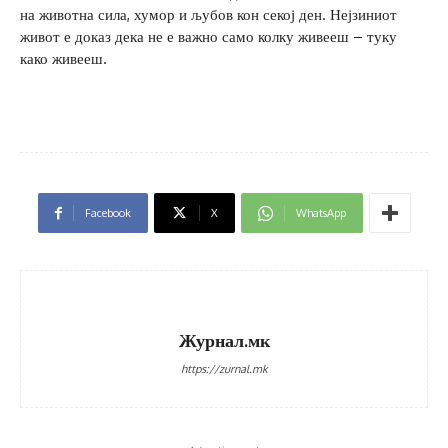
на животна сила, хумор и љубов кон секој ден. Нејзиниот
живот е доказ дека не е важно само колку живееш – туку
како живееш.
Facebook
X
WhatsApp
Журнал.мк
https://zurnal.mk