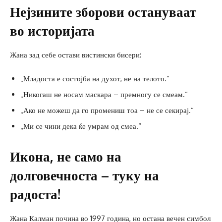
Нејзините зборови остануваат
во историјата
Жана зад себе остави вистински бисери:
„Младоста е состојба на духот, не на телото.“
„Никогаш не носам маскара – премногу се смеам.“
„Ако не можеш да го промениш тоа – не се секирај.“
„Ми се чини дека ќе умрам од смеа.“
Икона, не само на
долговечноста – туку на
радоста!
Жана Калман почина во 1997 година, но остана вечен симбол