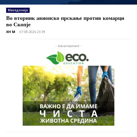
Македонија
Во вторник авионско прскање против комарци
во Скопје
XH M
-
07.08.2026 23:39
- Advertisement -