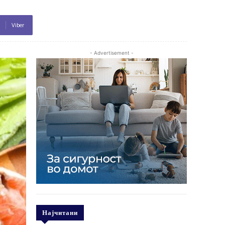
Viber
- Advertisement -
Најчитани