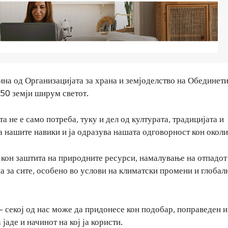
ина од Организацијата за храна и земјоделство на Обединет
150 земји ширум светот.
а не е само потреба, туку и дел од културата, традицијата и
а нашите навики и ја одразува нашата одговорност кон околи
кон заштита на природните ресурси, намалување на отпадот
а за сите, особено во услови на климатски промени и глобал
– секој од нас може да придонесе кон подобар, поправеден и
јаде и начинот на кој ја користи.