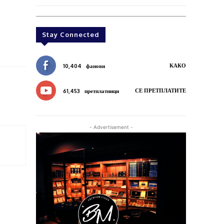
Stay Connected
КАКО
10,404
фанови
СЕ ПРЕТПЛАТИТЕ
61,453
претплатници
- Advertisement -