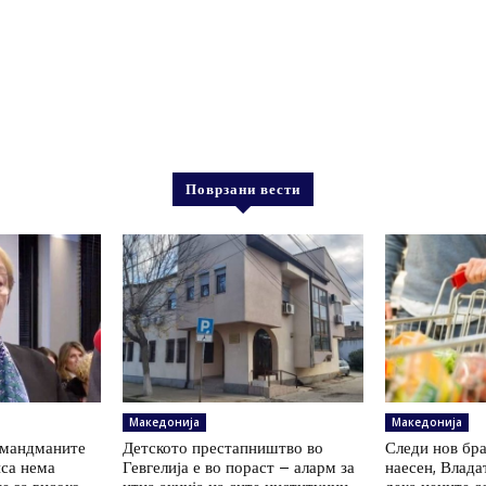
Поврзани вести
Македонија
Македонија
амандманите
Детското престапништво во
Следи нов бр
нса нема
Гевгелија е во пораст – аларм за
наесен, Влада