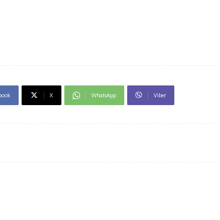
book
X
WhatsApp
Viber