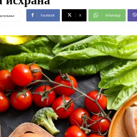
Facebook
X
WhatsApp
делување