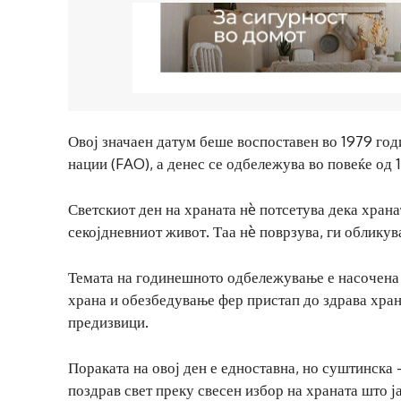
Овој значаен датум беше воспоставен во 1979 год
нации (FAO), а денес се одбележува во повеќе од 
Светскиот ден на храната нè потсетува дека хранат
секојдневниот живот. Таа нè поврзува, ги обликув
Темата на годинешното одбележување е насочена 
храна и обезбедување фер пристап до здрава хран
предизвици.
Пораката на овој ден е едноставна, но суштинска 
поздрав свет преку свесен избор на храната што ја 