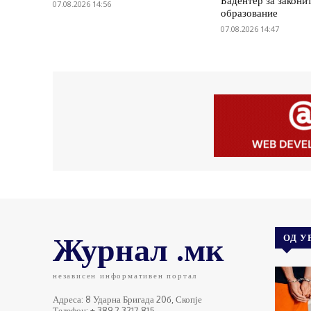
Бадентер за законит
07.08.2026 14:56
образование
07.08.2026 14:47
Журнал .мк
ОД У
независен информативен портал
Адреса: 8 Ударна Бригада 20б, Скопје
Телефон: + 389 2 3217 815