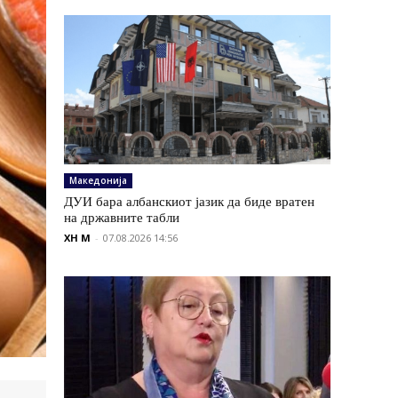
Македонија
ДУИ бара албанскиот јазик да биде вратен
на државните табли
XH M
-
07.08.2026 14:56