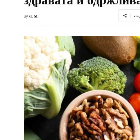
By
Л. М.
спо