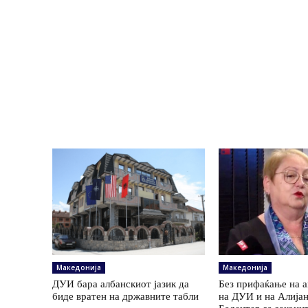
Македонија
Македонија
ДУИ бара албанскиот јазик да
Без прифаќање на 
биде вратен на државните табли
на ДУИ и на Алија