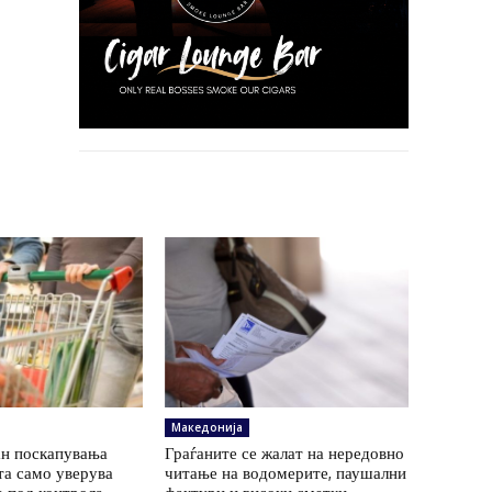
Македонија
ан поскапувања
Граѓаните се жалат на нередовно
та само уверува
читање на водомерите, паушални