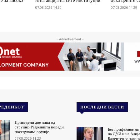
е за високо
итна акција на сите институции
дека цените с
07.08.2026 14:30
07.08.2026 14:29
- Advertisement -
РЕДНИКОТ
ПОСЛЕДНИ ВЕСТИ
Приведени две лица од
струшко Радолишта поради
Без прифаќање на
поседување оружје
на ДУИ и на Алиј
07.08.2026 11:23
Бадентер за закон