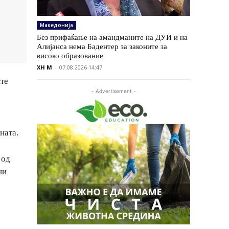
Македонија
Без прифаќање на амандманите на ДУИ и на
Алијанса нема Бадентер за законите за
високо образование
XH M
-
07.08.2026 14:47
ите
- Advertisement -
ната.
 од
ни