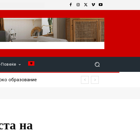
+Повеќе
о образование
уции
ста на