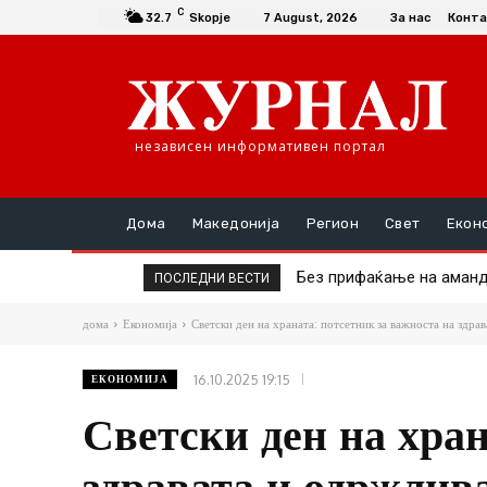
C
32.7
Skopje
7 August, 2026
За нас
Конта
независен информативен портал
Дома
Македонија
Регион
Свет
Екон
Без прифаќање на амандман
Детското престапништво 
ПОСЛЕДНИ ВЕСТИ
дома
Економија
Светски ден на храната: потсетник за важноста на здра
16.10.2025 19:15
ЕКОНОМИЈА
Светски ден на хран
здравата и одржлив