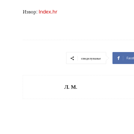
Извор:
Index.hr
Face
споделување
Л. М.