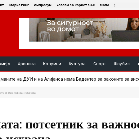
кт
Маркетинг
Импресум
Услови за користење
Мапа
омија
Хроника
Колумни
Култура
Спорт
Шоубиз
ите на ДУИ и на Алијанса нема Бадентер за законите за висок
во Гевгелија е во пораст – аларм за итна акција на сите инстит
вата и одржлива исхрана
ата: потсетник за важно
а исхрана