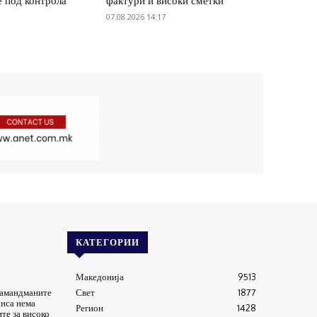
е под контрола
фактури и високи сметки
07.08.2026 14:17
КАТЕГОРИИ
Македонија
9513
 амандманите
Свет
1877
анса нема
Регион
1428
ите за високо