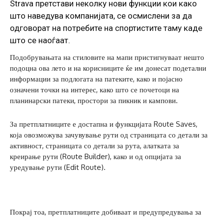
Strava претстави неколку нови функции кои како
што наведува компанијата, се осмислени за да
одговорат на потребите на спортистите таму каде
што се наоѓаат.
Подобрувањата на стиловите на мапи пристигнуваат нешто
подоцна ова лето и на корисниците ќе им донесат подетални
информации за подлогата на патеките, како и појасно
означени точки на интерес, како што се почетоци на
планинарски патеки, простори за пикник и кампови.
За претплатниците е достапна и функцијата Route Saves,
која овозможува зачувување рути од страницата со детали за
активност, страницата со детали за рута, алатката за
креирање рути (Route Builder), како и од опцијата за
уредување рути (Edit Route).
Покрај тоа, претплатниците добиваат и предупредувања за