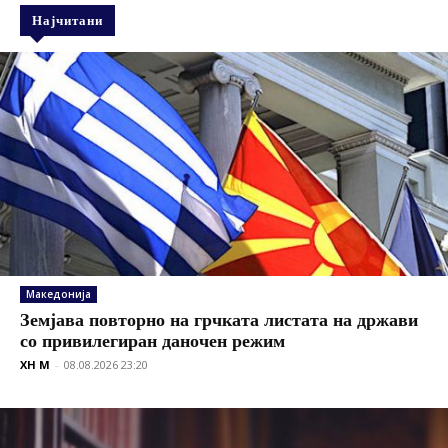
Најчитани
Македонија
Земјава повторно на грчката листата на држави
со привилегиран даночен режим
XH M
-
08.08.2026 23:20