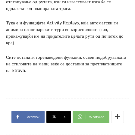
отстапување од рутата, кои ги известуваат кога ќе се
оддалечат од планираната траса.
Тука е и функцијата Activity Replays, која автоматски ги
анимира планинарските тури во корисничкиот фид,
прикажувајќи им на пријателите целата рута од почеток до
крај.
Сите останати горенаведени функции, освен подобрувањата
на стиловите на мапи, веќе се достапни за претплатниците
на Strava.
Facebook
X
WhatsApp