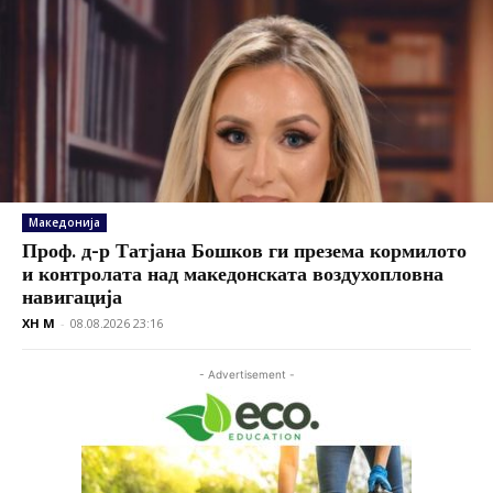
Македонија
Проф. д-р Татјана Бошков ги презема кормилото
и контролата над македонската воздухопловна
навигација
XH M
-
08.08.2026 23:16
- Advertisement -