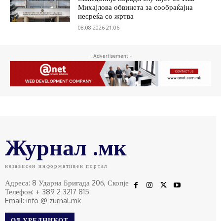
Михајлова обвинета за сообраќајна
несреќа со жртва
08.08.2026 21:06
- Advertisement -
Журнал .мк
независен информативен портал
Адреса: 8 Ударна Бригада 20б, Скопје
Телефон: + 389 2 3217 815
Email: info @ zurnal.mk
ОД УРЕДНИКОТ