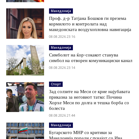
Македонија
Проф. д-р Татјана Бошков ги презема
кормилото и контролата над
македонската воздухопловна навигација
08.08.2026 23:16
Македонија
Симболот на ќор-сокакот станува
симбол на отворен комуникациски канал
08.08.2026 23:14
Спорт
Зад солзите на Меси се крие најубавата
приказна за неговиот татко: Почина
Хорхе Меси по долга и тешка борба со
болеста
08.08.2026 21:44
Македонија
Бугарското МНР со критики за
Македонија поради случајот со Ива