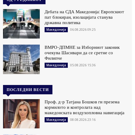
Дебата на СДА Македонија: Европскиот
пат блокиран, изолацијата станува
државна политика
06.08.2026 09:25
Македонија
ВМРО-ДПМНЕ за Изборниот законик
очекува Шасивари да се сретне со
Филипче
05.08.2026 15:36
Македонија
ПОСЛЕДНИ ВЕСТИ
Проф. д-р Татјана Бошков ги презема
кормилото и контролата над
македонската воздухопловна навигација
08.08.2026 23:16
Македонија