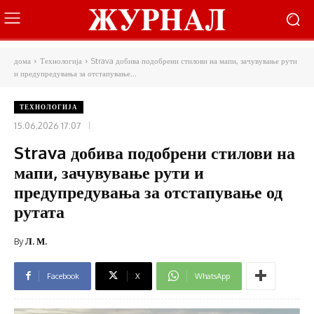
дома
Технологија
Strava добива подобрени стилови на мапи, зачувување рути
и предупредувања за отстапување...
ТЕХНОЛОГИЈА
15.06.2026 17:07
Strava добива подобрени стилови на
мапи, зачувување рути и
предупредувања за отстапување од
рутата
By
Л. М.
Facebook
X
WhatsApp