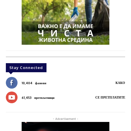
Stay Connected
КАКО
10,404
фанови
СЕ ПРЕТПЛАТИТЕ
61,453
претплатници
- Advertisement -