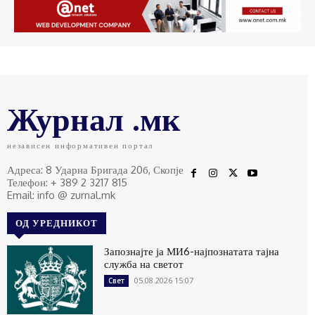
Журнал .мк
независен информативен портал
Адреса: 8 Ударна Бригада 20б, Скопје
Телефон: + 389 2 3217 815
Email: info @ zurnal.mk
ОД УРЕДНИКОТ
Запознајте ја МИ6-најпознатата тајна
служба на светот
05.08.2026 15:07
Свет