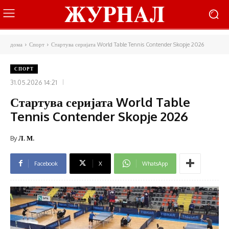
дома
Спорт
Стартува серијата World Table Tennis Contender Skopje 2026
СПОРТ
31.05.2026 14:21
Стартува серијата World Table
Tennis Contender Skopje 2026
By
Л. М.
Facebook
X
WhatsApp