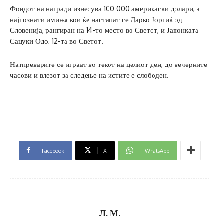
Фондот на награди изнесува 100 000 америкаски долари, а
најпознати имиња кои ќе настапат се Дарко Јоргиќ од
Словенија, рангиран на 14-то место во Светот, и Јапонката
Сацуки Одо, 12-та во Светот.
Натпреварите се играат во текот на целиот ден, до вечерните
часови и влезот за следење на истите е слободен.
Facebook
X
WhatsApp
Л. М.