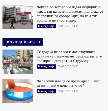
Доктор во Тетово им издал медицински
извештаи на петмина измамници дека се
повредиле во сообраќајка, во која тие
воопшто не учествувале
05.08.2026 14:11
Македонија
ПОСЛЕДНИ ВЕСТИ
Се додека не се зголемат откупните
цени не се откажуваме: Земјоделците го
блокираа центарот на Струмица
08.08.2026 13:32
Македонија
Да се купи или да се прави ајвар – што
за штипјани е поисплатливо?
08.08.2026 13:30
Македонија