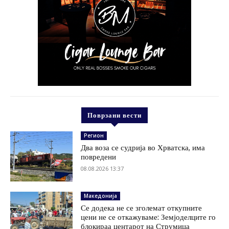
Поврзани вести
Регион
Два воза се судрија во Хрватска, има
повредени
08.08.2026 13:37
Македонија
Се додека не се зголемат откупните
цени не се откажуваме: Земјоделците го
блокираа центарот на Струмица