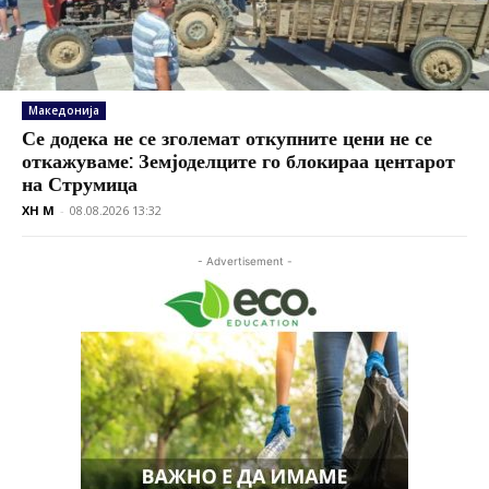
Македонија
Се додека не се зголемат откупните цени не се
откажуваме: Земјоделците го блокираа центарот
на Струмица
XH M
-
08.08.2026 13:32
- Advertisement -