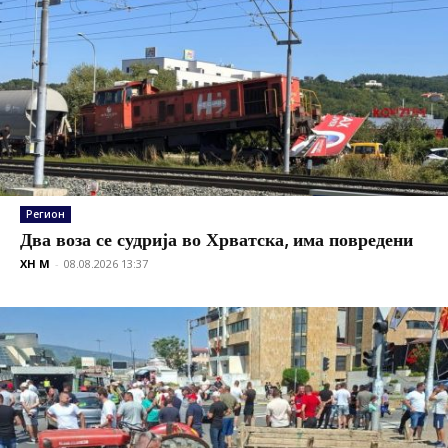
Регион
Два воза се судрија во Хрватска, има повредени
XH M
-
08.08.2026 13:37