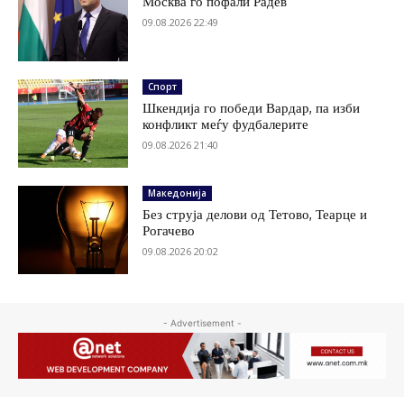
Москва го пофали Радев
09.08.2026 22:49
Спорт
Шкендија го победи Вардар, па изби
конфликт меѓу фудбалерите
09.08.2026 21:40
Македонија
Без струја делови од Тетово, Теарце и
Рогачево
09.08.2026 20:02
- Advertisement -