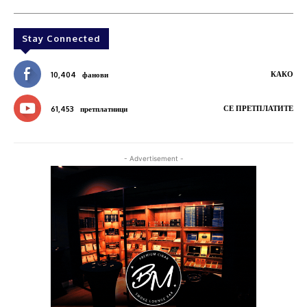
Stay Connected
КАКО
10,404
фанови
СЕ ПРЕТПЛАТИТЕ
61,453
претплатници
- Advertisement -