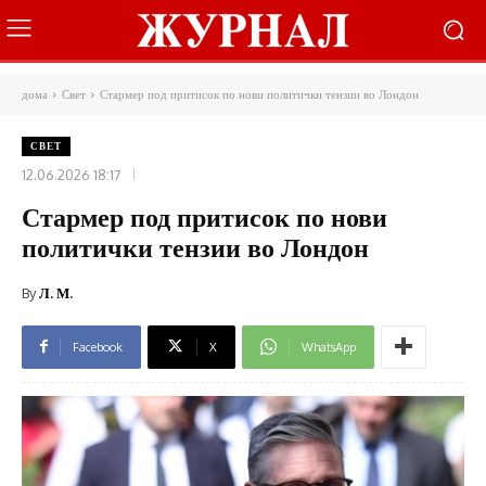
дома
Свет
Стармер под притисок по нови политички тензии во Лондон
СВЕТ
12.06.2026 18:17
Стармер под притисок по нови
политички тензии во Лондон
By
Л. М.
Facebook
X
WhatsApp