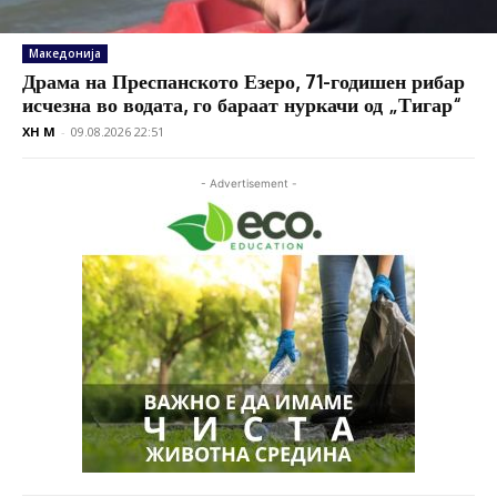
Македонија
Драма на Преспанското Езеро, 71-годишен рибар
исчезна во водата, го бараат нуркачи од „Тигар“
XH M
-
09.08.2026 22:51
- Advertisement -