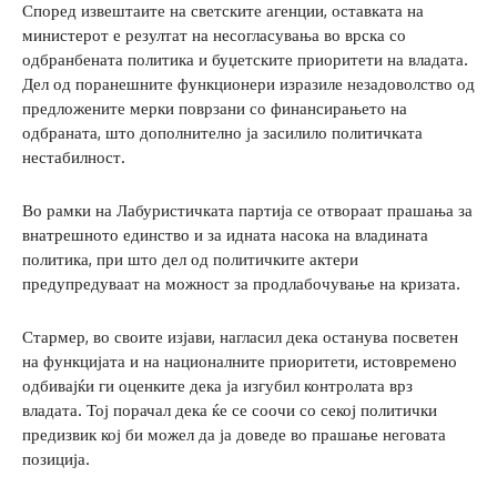
Според извештаите на светските агенции, оставката на
министерот е резултат на несогласувања во врска со
одбранбената политика и буџетските приоритети на владата.
Дел од поранешните функционери изразиле незадоволство од
предложените мерки поврзани со финансирањето на
одбраната, што дополнително ја засилило политичката
нестабилност.
Во рамки на Лабуристичката партија се отвораат прашања за
внатрешното единство и за идната насока на владината
политика, при што дел од политичките актери
предупредуваат на можност за продлабочување на кризата.
Стармер, во своите изјави, нагласил дека останува посветен
на функцијата и на националните приоритети, истовремено
одбивајќи ги оценките дека ја изгубил контролата врз
владата. Тој порачал дека ќе се соочи со секој политички
предизвик кој би можел да ја доведе во прашање неговата
позиција.