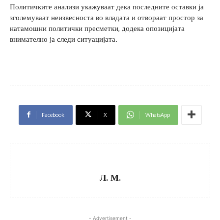
Политичките анализи укажуваат дека последните оставки ја
зголемуваат неизвесноста во владата и отвораат простор за
натамошни политички пресметки, додека опозицијата
внимателно ја следи ситуацијата.
Facebook
X
WhatsApp
Л. М.
- Advertisement -