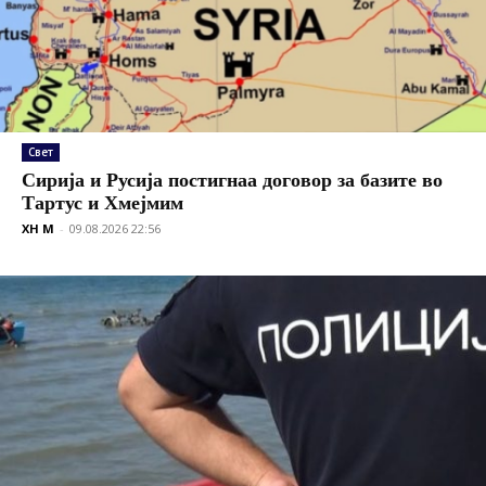
Свет
Сирија и Русија постигнаа договор за базите во
Тартус и Хмејмим
XH M
-
09.08.2026 22:56