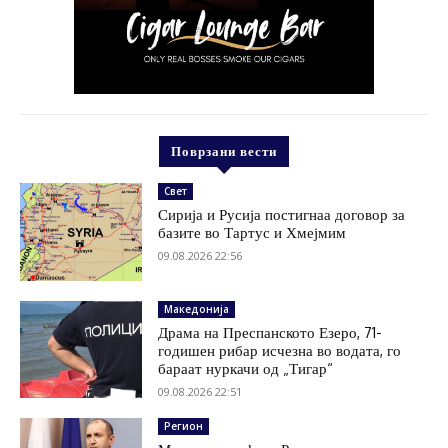
Поврзани вести
Свет
Сирија и Русија постигнаа договор за
базите во Тартус и Хмејмим
09.08.2026 22:56
Македонија
Драма на Преспанското Езеро, 71-
годишен рибар исчезна во водата, го
бараат нуркачи од „Тигар“
09.08.2026 22:51
Регион