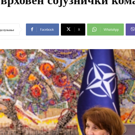
Facebook
X
WhatsApp
делување