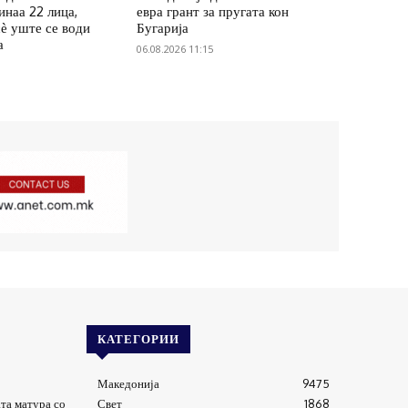
инаа 22 лица,
евра грант за пругата кон
ѐ уште се води
Бугарија
а
06.08.2026 11:15
КАТЕГОРИИ
Македонија
9475
та матура со
Свет
1868