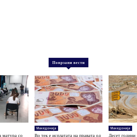
Поврзани вести
Македонија
Македонија
а матура со
Во тек е исплатата на правата од
Десет години 