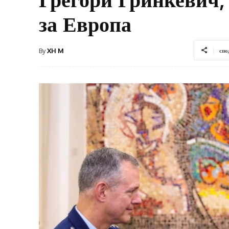
за Европа
By
XH M
спо