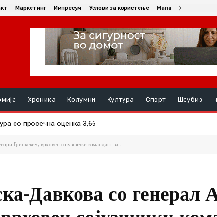
акт
Маркетинг
Импресум
Услови за користење
Мапа
омија
Хроника
Колумни
Култура
Спорт
Шоубиз
авата од социјална и детска заштита
гори Гринкевич, врховен сојузнички командант за...
ка-Давкова со генерал 
 врховен сојузнички ком