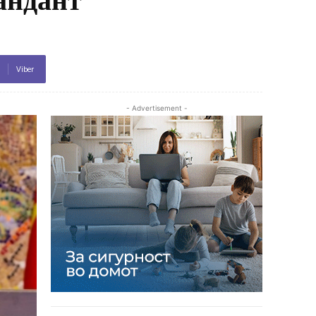
Viber
- Advertisement -