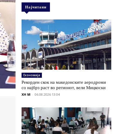
Најчитани
Економија
Рекорден скок на македонските аеродроми
со најбрз раст во регионот, вели Мицкоски
XH M
-
06.08.2026 13:04