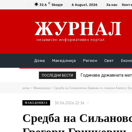
C
32.6
Skopje
6 August, 2026
За нас
Конт
независен информативен портал
Дома
Македонија
Регион
Свет
Екон
Во тек е исплатата на пр
ПОСЛЕДНИ ВЕСТИ
дома
Македонија
Средба на Сиљановска-Давкова со генерал Алексус Гре
30.06.2026 22:36
МАКЕДОНИЈА
Средба на Сиљановс
Грегори Гринкевич,