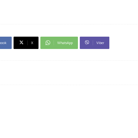
book
X
WhatsApp
Viber