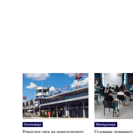
Економија
Македонија
Рекорден скок на македонските
Годинава државнат