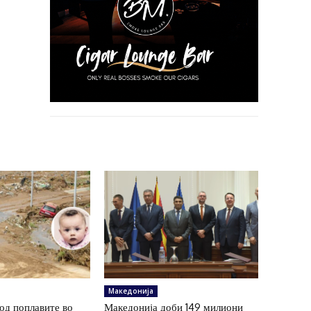
Македонија
од поплавите во
Македонија доби 149 милиони