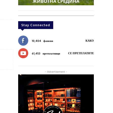
Stay Connected
КАКО
10,404
фанови
СЕ ПРЕТПЛАТИТЕ
61,453
претплатници
- Advertisement -