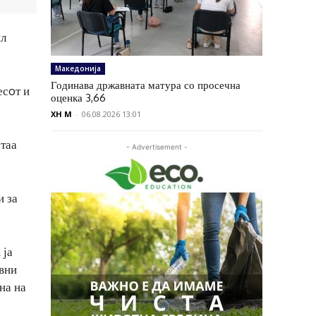
ил
Македонија
Годинава државната матура со просечна
есoт и
оценка 3,66
XH M
-
06.08.2026 13:01
 таа
- Advertisement -
и за
 ја
овни
на на