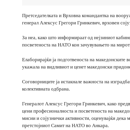
Претседателката и Врховна командантка на воору
генерал Алексус Грегори Гринкевич, врховен соју
За неа, како што информираат од нејзиниот кабине
посветеноста на НАТО кон зачувувањето на мирот,
Елаборирајќи ја подготвеноста на македонските в
укажала на видливиот и ценет македонски придон
Соговорниците ја истакнале важноста на изградбат
колективната одбрана.
Генералот Алексус Грегори Гринкевич, како пред
цени професионалноста и посветеноста на македо
мисии и сојузнички активности, оценувајќи дека 
претстојниот Самит на НАТО во Анкара.