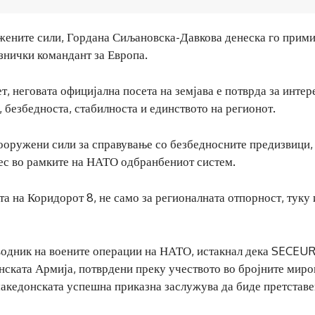
жените сили, Гордана Сиљановска-Давкова денеска го прим
знички командант за Европа.
т, неговата официјална посета на земјава е потврда за интер
 безбедноста, стабилноста и единството на регионот.
ооружени сили за справување со безбедносните предизвици,
ес во рамките на НАТО одбранбениот систем.
а на Коридорот 8, не само за регионалната отпорност, туку 
водник на воените операции на НАТО, истакнал дека SECEUR
нската Армија, потврдени преку учеството во бројните мир
македонската успешна приказна заслужува да биде претставе