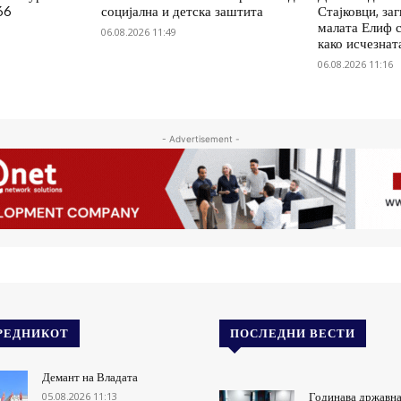
66
социјална и детска заштита
Стајковци, заг
малата Елиф с
06.08.2026 11:49
како исчезнат
06.08.2026 11:16
- Advertisement -
РЕДНИКОТ
ПОСЛЕДНИ ВЕСТИ
Демант на Владата
05.08.2026 11:13
Годинава државна