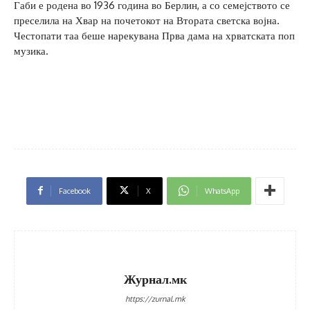
Габи е родена во 1936 година во Берлин, а со семејството се
преселила на Хвар на почетокот на Втората светска војна.
Честопати таа беше нарекувана Прва дама на хрватската поп
музика.
Facebook
X
WhatsApp
Журнал.мк
https://zurnal.mk