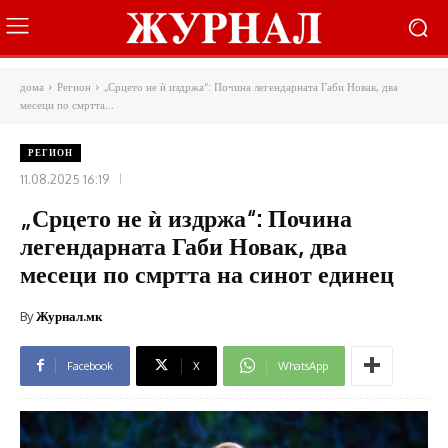
дома
Регион
„Срцето не ѝ издржа“: Почина легендарната Габи Новак, два
месеци по смртта...
РЕГИОН
11.08.2025 16:19
„Срцето не ѝ издржа“: Почина
легендарната Габи Новак, два
месеци по смртта на синот единец
By
Журнал.мк
Facebook
X
WhatsApp