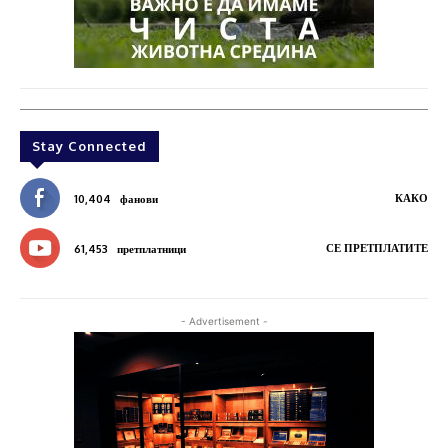
Stay Connected
КАКО
10,404
фанови
СЕ ПРЕТПЛАТИТЕ
61,453
претплатници
- Advertisement -