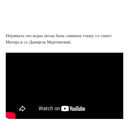
Нејзината последна песна била снимена токму со синот
Матија и со Данијела Мартиновиќ.