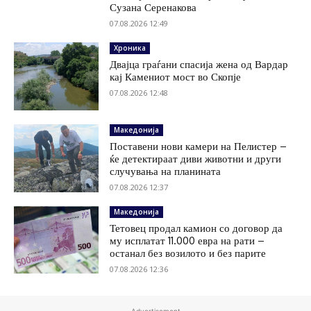
Сузана Серенакова
07.08.2026 12:49
Хроника
Двајца граѓани спасија жена од Вардар
кај Камениот мост во Скопје
07.08.2026 12:48
Македонија
Поставени нови камери на Пелистер –
ќе детектираат диви животни и други
случувања на планината
07.08.2026 12:37
Македонија
Тетовец продал камион со договор да
му исплатат 11.000 евра на рати –
останал без возилото и без парите
07.08.2026 12:36