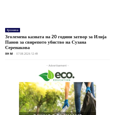
Хроника
Зголемена казната на 20 години затвор за Илија
Панов за свирепото убиство на Сузана
Серенакова
XH M
-
07.08.2026 12:49
- Advertisement -