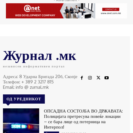
- Advertisement -
Журнал .мк
независен информативен портал
Адреса: 8 Ударна Бригада 20б, Скопје
Телефон: + 389 2 3217 815
Email: info @ zurnal.mk
ОД УРЕДНИКОТ
ОПСАДНА СОСТОЈБА ВО ДРЖАВАТА:
Полицијата претресува повеќе локации
– се бара лице од потерница на
Интерпол!