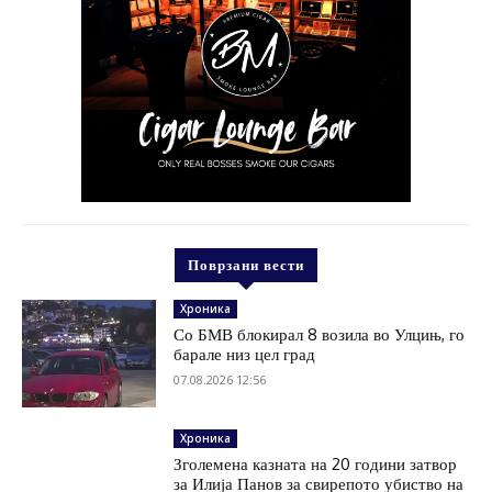
Поврзани вести
Хроника
Со БМВ блокирал 8 возила во Улцињ, го
барале низ цел град
07.08.2026 12:56
Хроника
Зголемена казната на 20 години затвор
за Илија Панов за свирепото убиство на