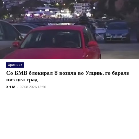
Хроника
Со БМВ блокирал 8 возила во Улцињ, го барале
низ цел град
XH M
-
07.08.2026 12:56