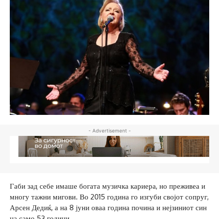
- Advertisement -
Габи зад себе имаше богата музичка кариера, но преживеа и
многу тажни мигови. Во 2015 година го изгуби својот сопруг,
Арсен Дедиќ, а на 8 јуни оваа година почина и нејзиниот син
на само 53 години.