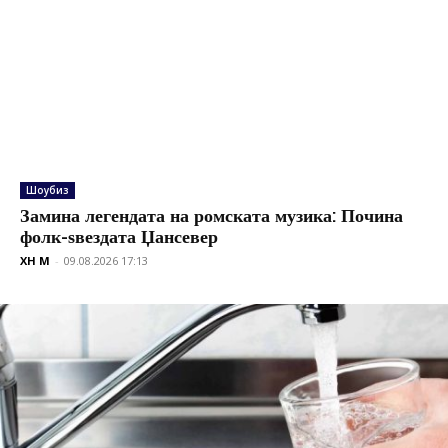
Шоубиз
Замина легендата на ромската музика: Почина
фолк-ѕвездата Џансевер
XH M
-
09.08.2026 17:13