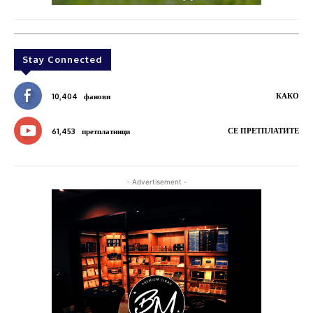
Stay Connected
КАКО
10,404
фанови
СЕ ПРЕТПЛАТИТЕ
61,453
претплатници
- Advertisement -