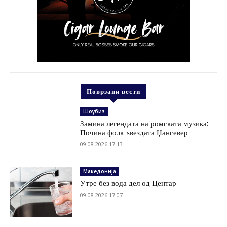
Поврзани вести
Шоубиз
Замина легендата на ромската музика:
Почина фолк-ѕвездата Џансевер
09.08.2026 17:13
Македонија
Утре без вода дел од Центар
09.08.2026 17:07