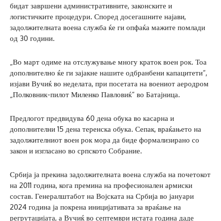
бидат завршени административните, законските и
логистичките процедури. Според досегашните најави,
задолжителната воена служба ќе ги опфаќа мажите помлади
од 30 години.
„Во март одиме на отслужување многу краток воен рок. Тоа
дополнително ќе ги зајакне нашите одбранбени капацитети“,
изјави Вучиќ во неделата, при посетата на воениот аеродром
„Полковник-пилот Миленко Павловиќ“ во Батајница.
Предлогот предвидува 60 дена обука во касарна и
дополнителни 15 дена теренска обука. Сепак, враќањето на
задолжителниот воен рок мора да биде формализирано со
закон и изгласано во српското Собрание.
Србија ја прекина задолжителната воена служба на почетокот
на 2011 година, кога премина на професионален армиски
состав. Генералштабот на Војската на Србија во јануари
2024 година ја покрена иницијативата за враќање на
регрутацијата, а Вучиќ во септември истата година даде