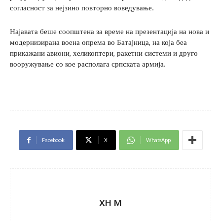
согласност за нејзино повторно воведување.
Најавата беше соопштена за време на презентација на нова и
модернизирана воена опрема во Батајница, на која беа
прикажани авиони, хеликоптери, ракетни системи и друго
вооружување со кое располага српската армија.
Facebook
X
WhatsApp
XH M