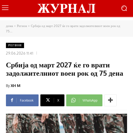
дома
Регион
Србија од март 2027 ќе го врати задолжителниот воен рок од
75...
РЕГИОН
29.06.2026 11:41
Србија од март 2027 ќе го врати
задолжителниот воен рок од 75 дена
By
XH M
Facebook
X
WhatsApp