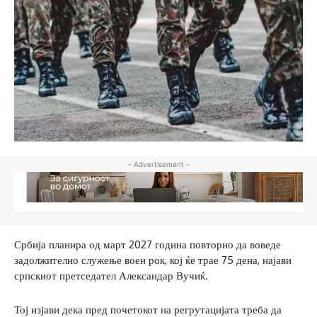
- Advertisement -
Србија планира од март 2027 година повторно да воведе
задолжително служење воен рок, кој ќе трае 75 дена, најави
српскиот претседател Александар Вучиќ.
Тој изјави дека пред почетокот на регрутацијата треба да