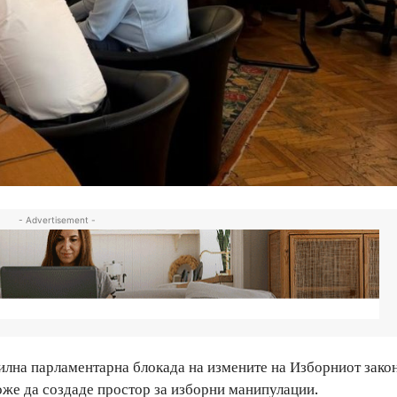
- Advertisement -
илна парламентарна блокада на измените на Изборниот зако
може да создаде простор за изборни манипулации.