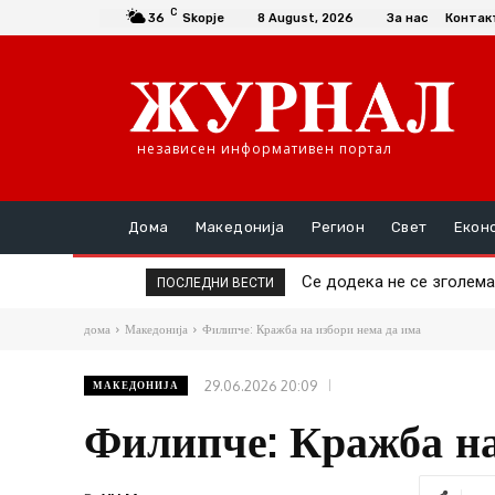
C
36
Skopje
8 August, 2026
За нас
Контак
независен информативен портал
Дома
Македонија
Регион
Свет
Екон
Се додека не се зголемат о
Да се купи или да се пра
ПОСЛЕДНИ ВЕСТИ
дома
Македонија
Филипче: Кражба на избори нема да има
29.06.2026 20:09
МАКЕДОНИЈА
Филипче: Кражба на