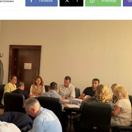
Facebook
X
WhatsApp
делување