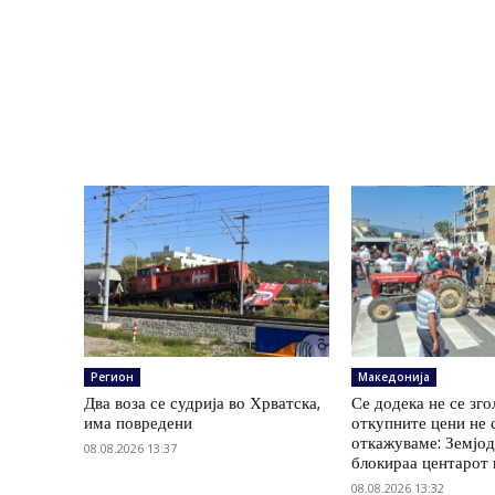
Регион
Македонија
Два воза се судрија во Хрватска,
Се додека не се зг
има повредени
откупните цени не 
откажуваме: Земјод
08.08.2026 13:37
блокираа центарот
08.08.2026 13:32