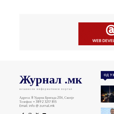
Журнал .мк
ОД У
независен информативен портал
Адреса: 8 Ударна Бригада 20б, Скопје
Телефон: + 389 2 3217 815
Email: info @ zurnal.mk