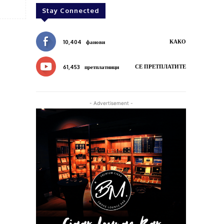
Stay Connected
КАКО
10,404
фанови
СЕ ПРЕТПЛАТИТЕ
61,453
претплатници
- Advertisement -