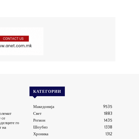
КАТЕГОРИИ
Македонија
9535
големат
Свет
1883
 се
Регион
1435
оделците го
Шоубиз
1338
т на
Хроника
1312