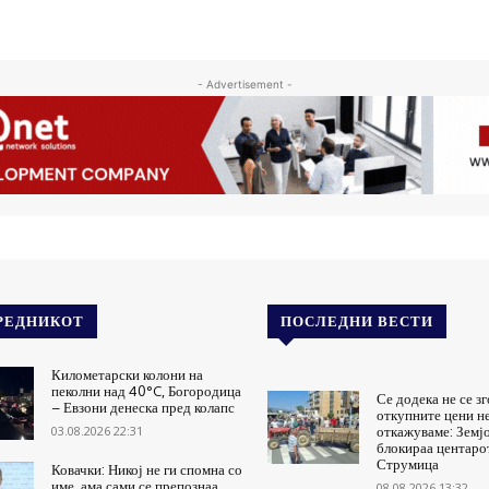
- Advertisement -
РЕДНИКОТ
ПОСЛЕДНИ ВЕСТИ
Километарски колони на
пеколни над 40°C, Богородица
Се додека не се з
– Евзони денеска пред колапс
откупните цени не
03.08.2026 22:31
откажуваме: Земј
блокираа центаро
Струмица
Ковачки: Никој не ги спомна со
име, ама сами се препознаа
08.08.2026 13:32