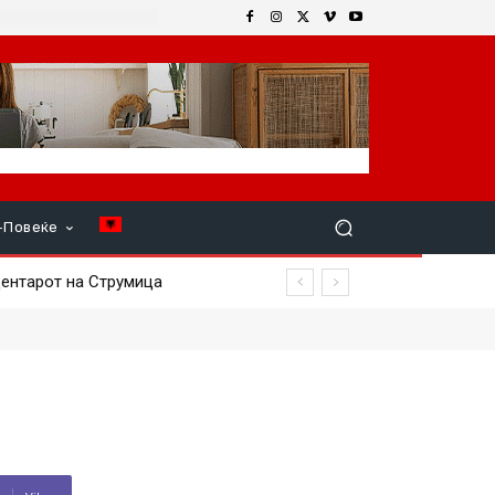
+Повеќе
нтарот на Струмица