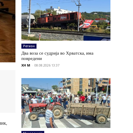
Регион
Два воза се судрија во Хрватска, има
повредени
XH M
-
08.08.2026 13:37
ник,