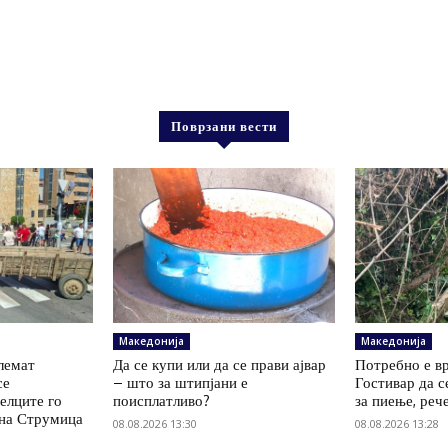
Поврзани вести
Македонија
Македонија
олемат
Да се купи или да се прави ајвар
Потребно е вр
се
– што за штипјани е
Гостивар да с
елците го
поисплатливо?
за пиење, реч
 на Струмица
08.08.2026 13:30
08.08.2026 13:28