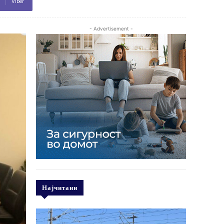
Viber
- Advertisement -
Најчитани