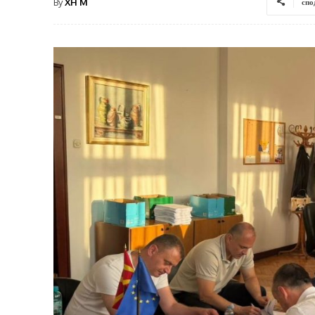
By
XH M
спо