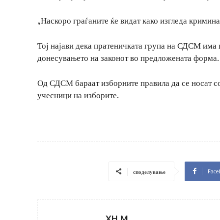
„Наскоро граѓаните ќе видат како изгледа кримин
Тој најави дека пратеничката група на СДСМ има 
донесувањето на законот во предложената форма.
Од СДСМ бараат изборните правила да се носат со
учесници на изборите.
Face
споделување
XH M