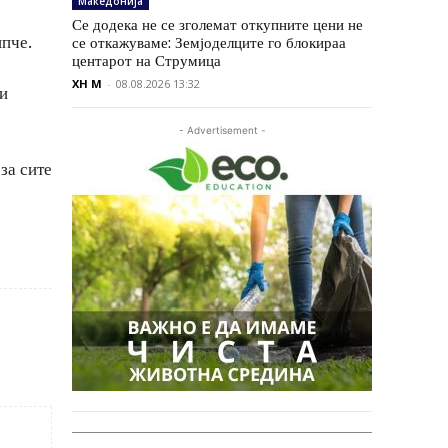
Македонија
Се додека не се зголемат откупните цени не
ипче.
се откажуваме: Земјоделците го блокираа
центарот на Струмица
XH M
-
08.08.2026 13:32
чи
- Advertisement -
за сите