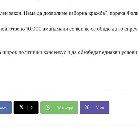
ален закон. Нема да дозволиме изборна кражба“, порача Фил
подготвено 10.000 амандмани со кои ќе се обиде да го спре
 широк политички консензус и да обезбедат еднакви услови 
book
X
WhatsApp
Viber