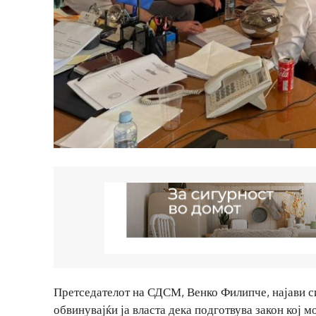
Претседателот на СДСМ, Венко Филипче, најави с
обвинувајќи ја власта дека подготвува закон кој 