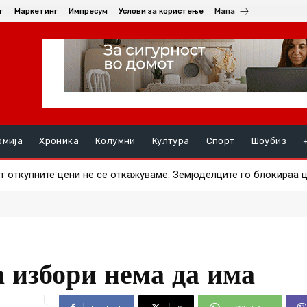
т
Маркетинг
Импресум
Услови за користење
Мапа
омија
Хроника
Колумни
Култура
Спорт
Шоубиз
ткупните цени не се откажуваме: Земјоделците го блокираа це
ви ајвар – што за штипјани е поисплатливо?
 избори нема да има