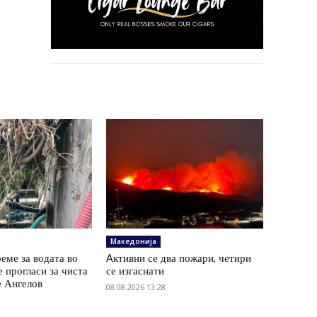
Македонија
еме за водата во
Aктивни се два пожари, четири
е прогласи за чиста
се изгаснати
е Ангелов
08.08.2026 13:28