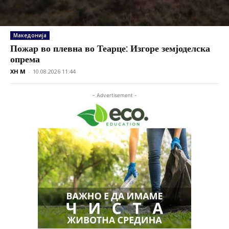
Македонија
Пожар во плевна во Теарце: Изгоре земјоделска
опрема
XH M
-
10.08.2026 11:44
- Advertisement -