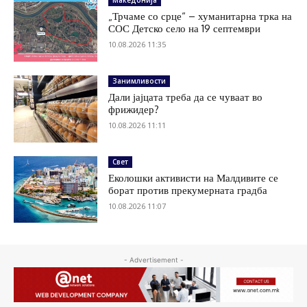
„Трчаме со срце“ – хуманитарна трка на
СОС Детско село на 19 септември
10.08.2026 11:35
Занимливости
Дали јајцата треба да се чуваат во
фрижидер?
10.08.2026 11:11
Свет
Еколошки активисти на Малдивите се
борат против прекумерната градба
10.08.2026 11:07
- Advertisement -