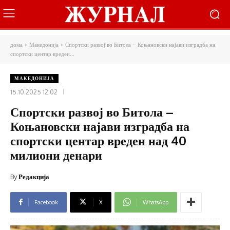
дома
Македонија
Спортски развој во Битола – Коњановски најави изградба на
спортски центар вреден...
МАКЕДОНИЈА
15.10.2025 12:02
Спортски развој во Битола –
Коњановски најави изградба на
спортски центар вреден над 40
милиони денари
By
Редакција
Facebook
X
WhatsApp