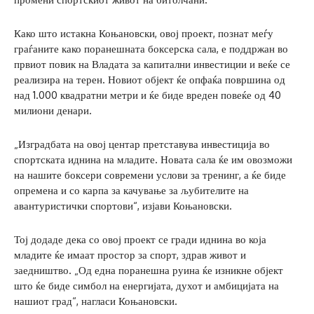
Како што истакна Коњановски, овој проект, познат меѓу
граѓаните како поранешната боксерска сала, е поддржан во
првиот повик на Владата за капитални инвестиции и веќе се
реализира на терен. Новиот објект ќе опфаќа површина од
над 1.000 квадратни метри и ќе биде вреден повеќе од 40
милиони денари.
„Изградбата на овој центар претставува инвестиција во
спортската иднина на младите. Новата сала ќе им овозможи
на нашите боксери современи услови за тренинг, а ќе биде
опремена и со карпа за качување за љубителите на
авантуристички спортови“, изјави Коњановски.
Тој додаде дека со овој проект се гради иднина во која
младите ќе имаат простор за спорт, здрав живот и
заедништво. „Од една поранешна руина ќе изникне објект
што ќе биде симбол на енергијата, духот и амбицијата на
нашиот град“, нагласи Коњановски.