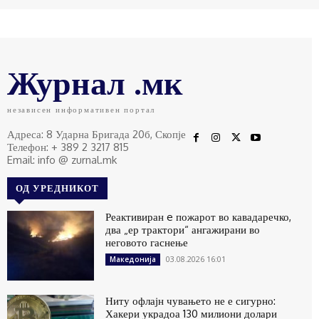
Журнал .мк
независен информативен портал
Адреса: 8 Ударна Бригада 20б, Скопје
Телефон: + 389 2 3217 815
Email: info @ zurnal.mk
ОД УРЕДНИКОТ
Реактивиран e пожарот во кавадаречко,
два „ер трактори“ ангажирани во
неговото гаснење
03.08.2026 16:01
Македонија
Ниту офлајн чувањето не е сигурно:
Хакери украдоа 130 милиони долари