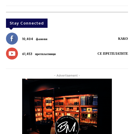
Stay Connected
КАКО
10,404
фанови
СЕ ПРЕТПЛАТИТЕ
61,453
претплатници
- Advertisement -