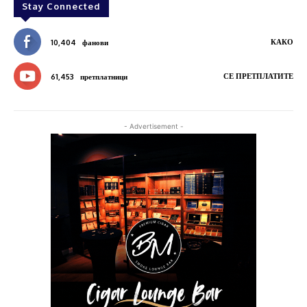
Stay Connected
КАКО
10,404
фанови
СЕ ПРЕТПЛАТИТЕ
61,453
претплатници
- Advertisement -