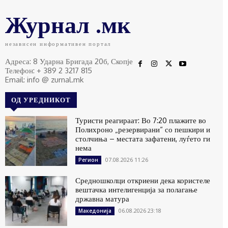
Журнал .мк
независен информативен портал
Адреса: 8 Ударна Бригада 20б, Скопје
Телефон: + 389 2 3217 815
Email: info @ zurnal.mk
ОД УРЕДНИКОТ
Туристи реагираат: Во 7:20 плажите во
Полихроно „резервирани“ со пешкири и
столчиња – местата зафатени, луѓето ги
нема
07.08.2026 11:26
Регион
Средношколци откриени дека користеле
вештачка интелигенција за полагање
државна матура
06.08.2026 23:18
Македонија