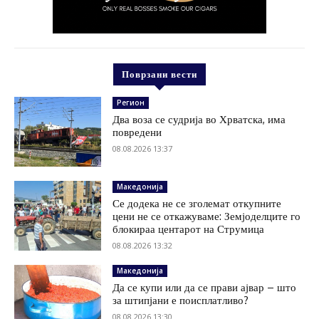
Поврзани вести
Регион
Два воза се судрија во Хрватска, има
повредени
08.08.2026 13:37
Македонија
Се додека не се зголемат откупните
цени не се откажуваме: Земјоделците го
блокираа центарот на Струмица
08.08.2026 13:32
Македонија
Да се купи или да се прави ајвар – што
за штипјани е поисплатливо?
08.08.2026 13:30