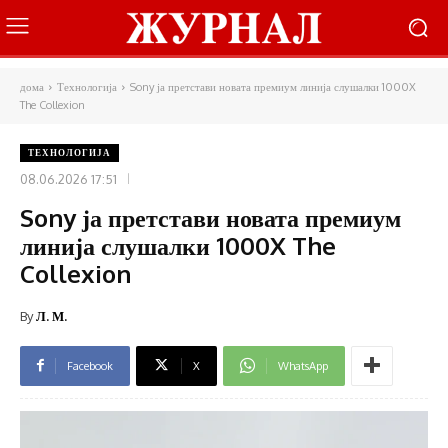
дома
Технологија
Sony ја претстави новата премиум линија слушалки 1000X
The Collexion
ТЕХНОЛОГИЈА
08.06.2026 17:51
Sony ја претстави новата премиум
линија слушалки 1000X The
Collexion
By
Л. М.
Facebook
X
WhatsApp