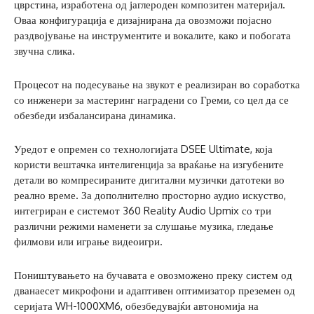
цврстина, изработена од јаглероден композитен материјал.
Оваа конфигурација е дизајнирана да овозможи појасно
раздвојување на инструментите и вокалите, како и побогата
звучна слика.
Процесот на подесување на звукот е реализиран во соработка
со инженери за мастеринг наградени со Греми, со цел да се
обезбеди избалансирана динамика.
Уредот е опремен со технологијата DSEE Ultimate, која
користи вештачка интелигенција за враќање на изгубените
детали во компресираните дигитални музички датотеки во
реално време. За дополнително просторно аудио искуство,
интегриран е системот 360 Reality Audio Upmix со три
различни режими наменети за слушање музика, гледање
филмови или играње видеоигри.
Поништувањето на бучавата е овозможено преку систем од
дванаесет микрофони и адаптивен оптимизатор преземен од
серијата WH-1000XM6, обезбедувајќи автономија на