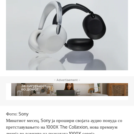
- Advertisement -
Фото: Sony
Минатиот месец, Sony ја прошири својата аудио понуда со
претставувањето на 1000X The Collexion, нова премиум
линија во рамките на познатата 1000X серија.