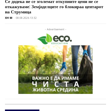
Се додека не се зголемат откупните цени не се
откажуваме: Земјоделците го блокираа центарот
на Струмица
XH M
-
08.08.2026 13:32
- Advertisement -