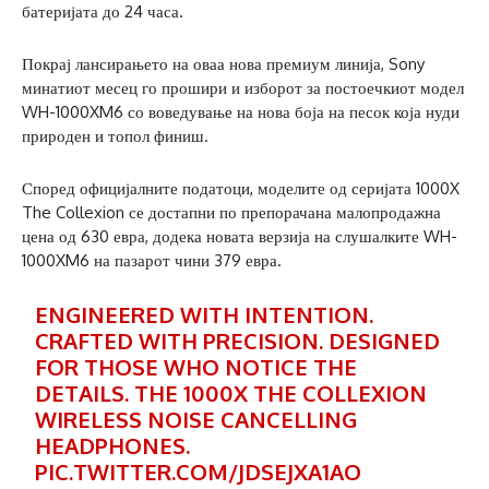
батеријата до 24 часа.
Покрај лансирањето на оваа нова премиум линија, Sony
минатиот месец го прошири и изборот за постоечкиот модел
WH-1000XM6 со воведување на нова боја на песок која нуди
природен и топол финиш.
Според официјалните податоци, моделите од серијата 1000X
The Collexion се достапни по препорачана малопродажна
цена од 630 евра, додека новата верзија на слушалките WH-
1000XM6 на пазарот чини 379 евра.
ENGINEERED WITH INTENTION.
CRAFTED WITH PRECISION. DESIGNED
FOR THOSE WHO NOTICE THE
DETAILS. THE 1000X THE COLLEXION
WIRELESS NOISE CANCELLING
HEADPHONES.
PIC.TWITTER.COM/JDSEJXA1AO