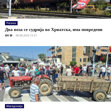
Регион
Два воза се судрија во Хрватска, има повредени
XH M
-
08.08.2026 13:37
Македонија