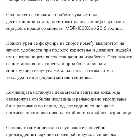
Овој потег се совпаѓа со одбележувањето на
десетгодишнината од почетокот на оваа линија слушалки,
која дебитираше со моделот MDR-1000X во 2016 година.
Новиот уред се фокусира на спојот помеѓу квалитетот на
звукот, удобноста при подолго користење и дизајнот, нудејќи
им на корисниците висок стандард на изработка. Слушалките
се достапни во платинеста и црна боја, а нивната
конструкција вклучува метална лента за глава со мат
текстура и интегрирани метални копчиња.
Компанијата истакнува дека меката вештачка кожа, која
овозможува стабилна изолација и релаксирано вклопување,
била развивана во период од две години со цел да се
постигне оптимално ниво на удобност за крајните корисници.
Основната компонента на слушалките е посебно
прилагодениот звучник со мек раб и купола со висока