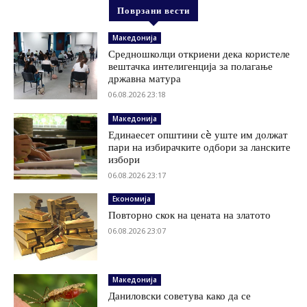
Поврзани вести
Македонија
Средношколци откриени дека користеле
вештачка интелигенција за полагање
државна матура
06.08.2026 23:18
Македонија
Единаесет општини сè уште им должат
пари на избирачките одбори за ланските
избори
06.08.2026 23:17
Економија
Повторно скок на цената на златото
06.08.2026 23:07
Македонија
Даниловски советува како да се