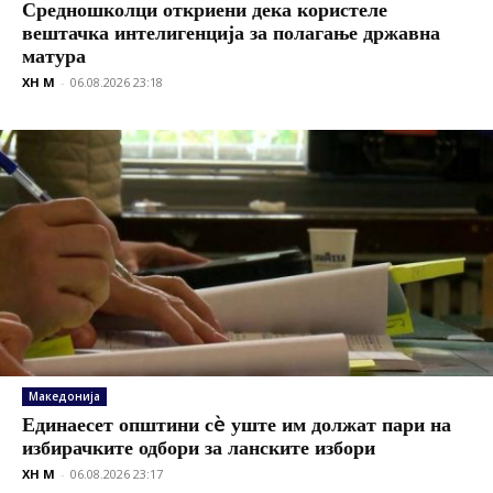
Средношколци откриени дека користеле
вештачка интелигенција за полагање државна
матура
XH M
-
06.08.2026 23:18
Македонија
Единаесет општини сè уште им должат пари на
избирачките одбори за ланските избори
XH M
-
06.08.2026 23:17