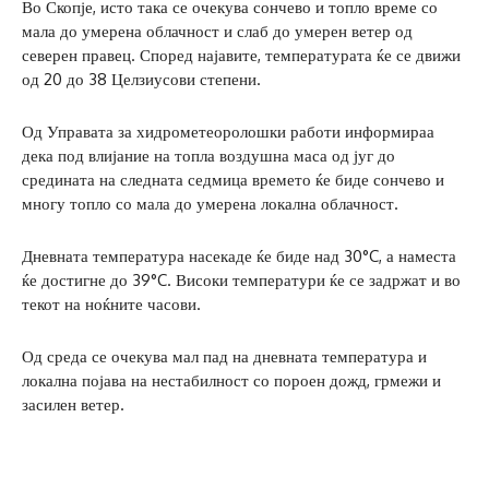
Во Скопје, исто така се очекува сончево и топло време со
мала до умерена облачност и слаб до умерен ветер од
северен правец. Според најавите, температурата ќе се движи
од 20 до 38 Целзиусови степени.
Од Управата за хидрометеоролошки работи информираа
дека под влијание на топла воздушна маса од југ до
средината на следната седмица времето ќе биде сончево и
многу топло со мала до умерена локална облачност.
Дневната температура насекаде ќе биде над 30°C, а наместа
ќе достигне до 39°C. Високи температури ќе се задржат и во
текот на ноќните часови.
Од среда се очекува мал пад на дневната температура и
локална појава на нестабилност со пороен дожд, грмежи и
засилен ветер.