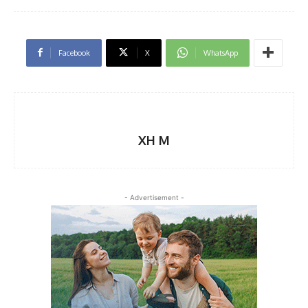
Facebook
X
WhatsApp
XH M
- Advertisement -