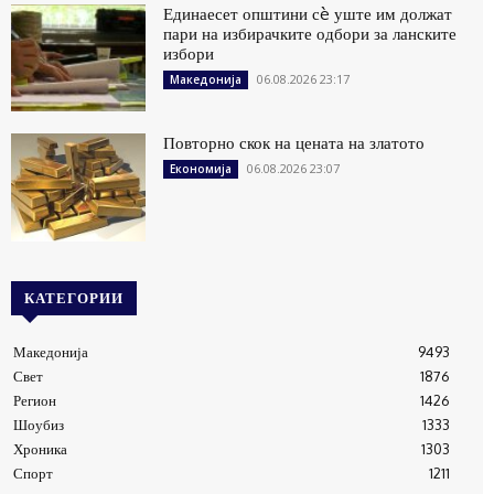
Единаесет општини сè уште им должат
пари на избирачките одбори за ланските
избори
06.08.2026 23:17
Македонија
Повторно скок на цената на златото
06.08.2026 23:07
Економија
КАТЕГОРИИ
Македонија
9493
Свет
1876
Регион
1426
Шоубиз
1333
Хроника
1303
Спорт
1211