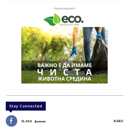
- Advertisement -
Stay Connected
КАКО
10,404
фанови