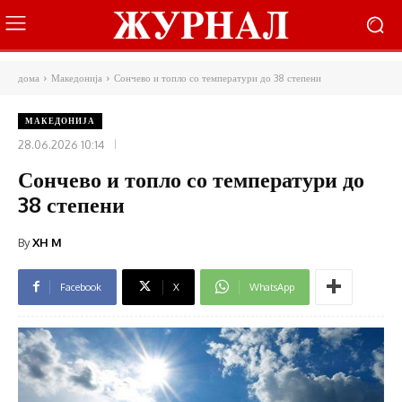
дома
Македонија
Сончево и топло со температури до 38 степени
МАКЕДОНИЈА
28.06.2026 10:14
Сончево и топло со температури до
38 степени
By
XH M
Facebook
X
WhatsApp