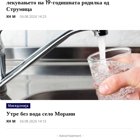
лекувањето на 19-годишната родилка од
Струмица
XH M
-
06.08.2026 14:25
Македонија
Утре без вода село Морани
XH M
-
06.08.2026 14:13
- Advertisement -