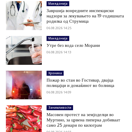
Македонија
Завршија вонредните инспекциски
надзори за лекувањето на 19-годишната
родилка од Струмица
06.08.2026 14:25
Македонија
Утре без вода село Морани
06.08.2026 14:13
Хроника
Пожар во стан во Гостивар, двајца
полицајци и домаќинот во болница
06.08.2026 14:09
Занимливости
Масовен протест на земјоделци во
Муртино, за црвена пиперка добиваат
само 25 денари по килограм
06.08.2026 14:03