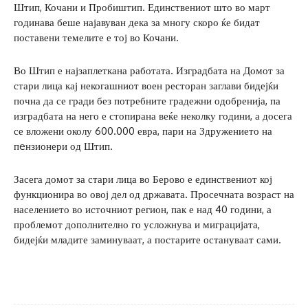
Штип, Кочани и Пробиштип. Единствениот што во март
годинава беше најавуван дека за многу скоро ќе бидат
поставени темелите е тој во Кочани.
Во Штип е најзаплеткана работата. Изградбата на Домот за
стари лица кај некогашниот воен ресторан заглави бидејќи
почна да се гради без потребните градежни одобренија, па
изградбата на него е стопирана веќе неколку години, а досега
се вложени околу 600.000 евра, пари на Здружението на
пeнзионери од Штип.
Засега домот за стари лица во Берово е единствениот кој
функционира во овој дел од државата. Просечната возраст на
населението во источниот регион, пак е над 40 години, а
проблемот дополнително го усложнува и миграцијата,
бидејќи младите заминуваат, а постарите остануваат сами.