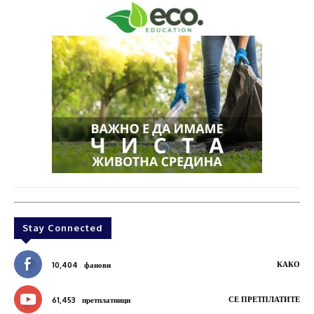
Stay Connected
КАКО
10,404
фанови
СЕ ПРЕТПЛАТИТЕ
61,453
претплатници