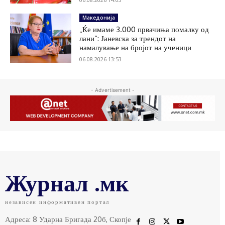
Македонија
„Ќе имаме 3.000 првачиња помалку од
лани“: Јаневска за трендот на
намалување на бројот на ученици
06.08.2026 13:53
- Advertisement -
Журнал .мк
независен информативен портал
Адреса: 8 Ударна Бригада 20б, Скопје