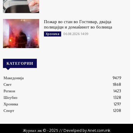
Пожар во стан во Гостивар, двајца
полицајци и домаќинот во болница
06.08.2026 14:09
Хроника
КАТЕГОРИИ
Македонија
9479
Свет
1868
Регион
1423
Шоубиз
1328
Хроника
1297
Спорт
1208
Журнал .мк © - 2025 // Develped by Anet.com.mk