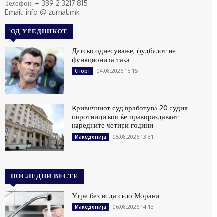
Телефон: + 389 2 3217 815
Email: info @ zurnal.mk
ОД УРЕДНИКОТ
Детско однесување, фудбалот не
функционира така
04.08.2026 15:15
Спорт
Кривичниот суд вработува 20 судии
поротници кои ќе правораздаваат
наредните четири години
05.08.2026 13:31
Македонија
ПОСЛЕДНИ ВЕСТИ
Утре без вода село Морани
06.08.2026 14:13
Македонија