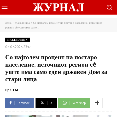
дома
Македонија
Со најголем процент на постаро население, источниот
регион сè уште има само...
МАКЕДОНИЈА
05.07.2026 23:17
Со најголем процент на постаро
население, источниот регион сè
уште има само еден државен Дом за
стари лица
By
XH M
Facebook
X
WhatsApp