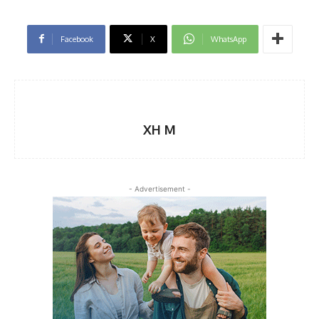
Facebook
X
WhatsApp
XH M
- Advertisement -